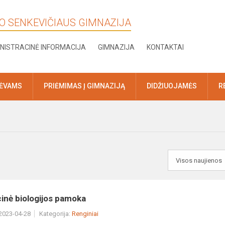
KO SENKEVIČIAUS GIMNAZIJA
NISTRACINĖ INFORMACIJA
GIMNAZIJA
KONTAKTAI
TĖVAMS
PRIĖMIMAS Į GIMNAZIJĄ
DIDŽIUOJAMĖS
R
inė biologijos pamoka
 2023-04-28
Kategorija:
Renginiai