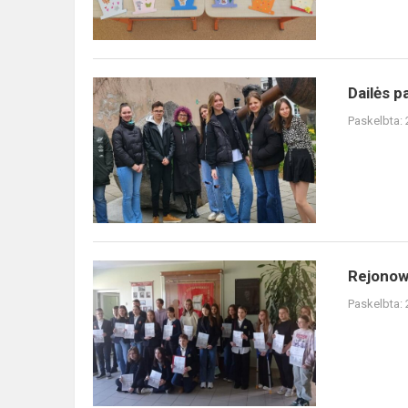
Dailės
Dailės 
pamoka
Paskelbta:
Mo
muziejuje
Rejonowy
Rejonow
Konkurs
Paskelbta:
Ortograficzny