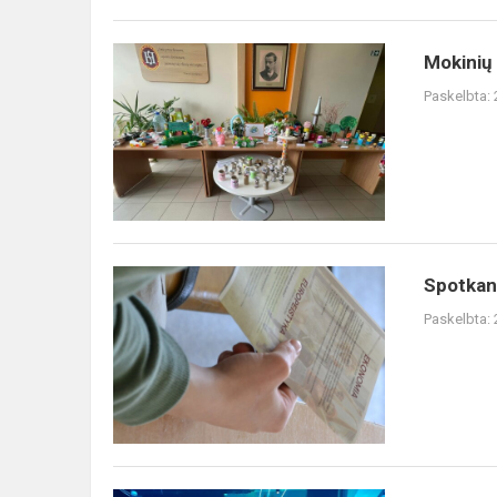
Mokinių
Mokinių 
darbelių
Paskelbta:
parodą
“Suteik
daiktams
antrą
gyvenimą”
Spotkanie
Spotkani
z
Paskelbta:
przedstawicielami
Filli
Uniwersytetu
w
Białymst...