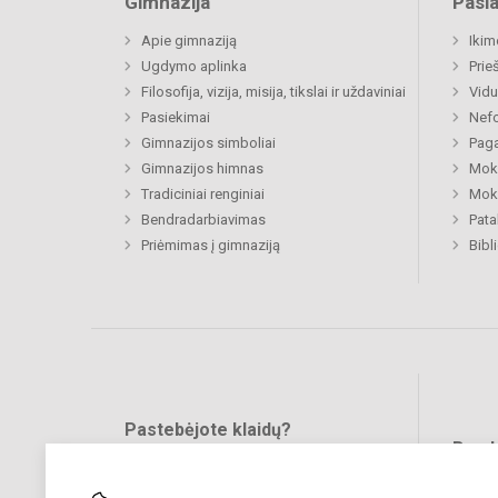
Gimnazija
Pasl
Apie gimnaziją
Ikim
Ugdymo aplinka
Prie
Filosofija, vizija, misija, tikslai ir uždaviniai
Vidu
Pasiekimai
Nefo
Gimnazijos simboliai
Paga
Gimnazijos himnas
Moki
Tradiciniai renginiai
Moki
Bendradarbiavimas
Pat
Priėmimas į gimnaziją
Bibl
Pastebėjote klaidų?
Bend
Turite pasiūlymų?