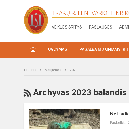
TRAKŲ R. LENTVARIO HENRI
VEIKLOS SRITYS
PASLAUGOS
ADMI
PRADŽIA
UGDYMAS
PAGALBA MOKINIAMS IR 
Titulinis
Naujienos
2023
RSS
Archyvas 2023 balandis
Netradicinė
Netradic
biologijos
Paskelbta:
pamoka