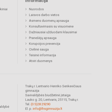
Informacija
kiniai
Nuorodos
Laisvos darbo vietos
Asmens duomenų apsauga
Konsultavimasis su visuomene
Dažniausiai užduodami klausimai
Pranešėjų apsauga
Korupcijos prevencija
Civilinė sauga
Teisinė informacija
Atviri duomenys
Trakų r. Lentvario Henriko Senkevičiaus
gimnazija
Savivaldybės biudžetinė įstaiga
Lauko g. 20, Lentvaris, 25115, Trakų r.
Tel.
(0 5)28 29290
valdybė
El. p.
info@lhsgimnazija.lt