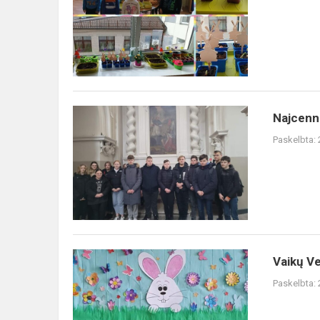
darželyje
Najcenniejszy
Najcenni
zabytek
Paskelbta:
Wilna,zwany
,,perłą
baroku
wileńskieg...
Vaikų
Vaikų Ve
Velykėlė
Paskelbta:
2023