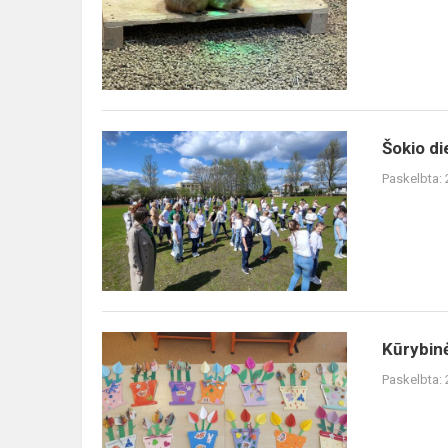
Šokio
Šokio di
diena
Paskelbta:
iš
paukščio
skrydžio
Kūrybinės
Kūrybin
dirbtuvės
Paskelbta: