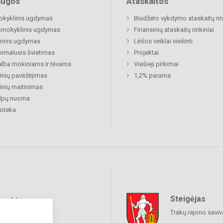
augos
Ataskaitos
okyklinis ugdymas
Biudžeto vykdymo ataskaitų rin
šmokyklinis ugdymas
Finansinių ataskaitų rinkiniai
rinis ugdymas
Lėšos veiklai viešinti
rmalusis švietimas
Projektai
lba mokiniams ir tėvams
Viešieji pirkimai
nių pavėžėjimas
1,2% parama
nių maitinimas
alpų nuoma
ioteka
Steigėjas
raukime
Trakų rajono savi