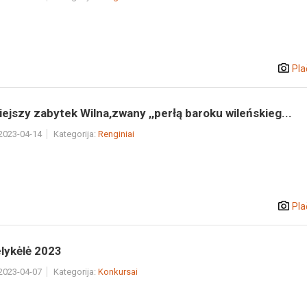
Pla
ejszy zabytek Wilna,zwany ,,perłą baroku wileńskieg...
 2023-04-14
Kategorija:
Renginiai
Pla
lykėlė 2023
 2023-04-07
Kategorija:
Konkursai