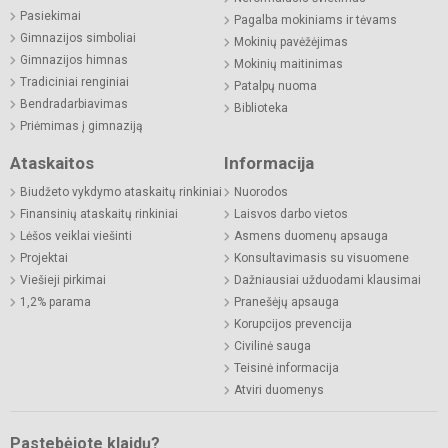
Pasiekimai
Pagalba mokiniams ir tėvams
Gimnazijos simboliai
Mokinių pavėžėjimas
Gimnazijos himnas
Mokinių maitinimas
Tradiciniai renginiai
Patalpų nuoma
Bendradarbiavimas
Biblioteka
Priėmimas į gimnaziją
Ataskaitos
Informacija
Biudžeto vykdymo ataskaitų rinkiniai
Nuorodos
Finansinių ataskaitų rinkiniai
Laisvos darbo vietos
Lėšos veiklai viešinti
Asmens duomenų apsauga
Projektai
Konsultavimasis su visuomene
Viešieji pirkimai
Dažniausiai užduodami klausimai
1,2% parama
Pranešėjų apsauga
Korupcijos prevencija
Civilinė sauga
Teisinė informacija
Atviri duomenys
Pastebėjote klaidų?