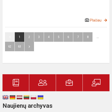
Plačiau
1
2
3
4
5
6
7
8
...
62
63
Naujienų archyvas