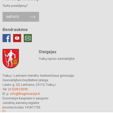
Turite pasiūlymų?
RAŠYKITE
Bendraukime
Steigėjas
Trakų rajono savivaldybė
Trakų r. Lentvario Henriko Senkevičiaus gimnazija
Savivaldybės biudžetinė įstaiga
Lauko g. 20, Lentvaris, 25115, Trakų r.
Tel.
(0 5)28 29290
El. p.
info@lhsgimnazija.lt
Duomenys kaupiami ir saugomi
Juridinių asmenų registre
Įmonės kodas 191817753