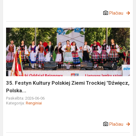
Plačiau
35.
Festyn
Kultury
Polskiej
Ziemi
Trockiej
"Dźwięcz,
Polska...
35. Festyn Kultury Polskiej Ziemi Trockiej "Dźwięcz,
Polska...
Paskelbta: 2026-06-06
Kategorija:
Renginiai
Plačiau