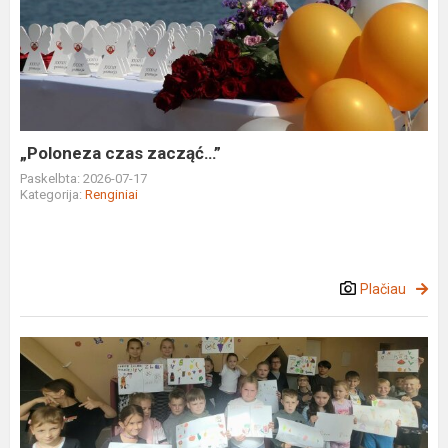
czas
zacząć…”
„Poloneza czas zacząć…”
Paskelbta: 2026-07-17
Kategorija:
Renginiai
Plačiau
Vasaros
stovykla
"Profesijų
pasaulis"