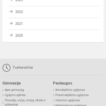
2023
2022
2021
2020
Tvarkaraščiai
Gimnazija
Paslaugos
Apie gimnaziją
Ikimokyklinis ugdymas
Ugdymo aplinka
Priešmokyklinis ugdymas
Filosofija, vizija, misija, tikslai ir
Vidurinis ugdymas
uždaviniai
Neformalusis švietimas