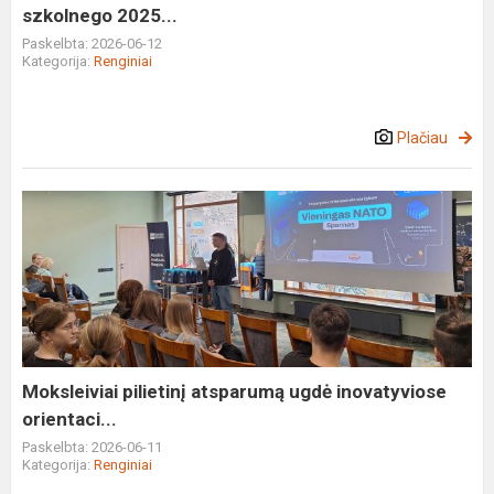
szkolnego 2025...
Paskelbta: 2026-06-12
Kategorija:
Renginiai
Plačiau
Moksleiviai
pilietinį
atsparumą
ugdė
inovatyviose
orientaci...
Moksleiviai pilietinį atsparumą ugdė inovatyviose
orientaci...
Paskelbta: 2026-06-11
Kategorija:
Renginiai