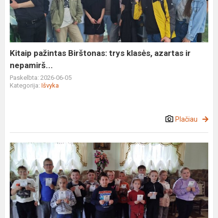
trys
klasės,
azartas
ir
nepamirš...
Kitaip pažintas Birštonas: trys klasės, azartas ir
nepamirš...
Paskelbta: 2026-06-05
Kategorija:
Išvyka
Plačiau
Edukacja
projektowa
„Od
starych
rzemiosł
do
współczesnych