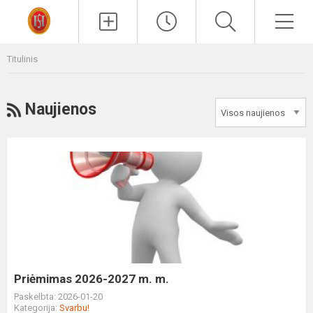
Paieška
Men
Titulinis
RSS
Naujienos
Priėmimas
2026-
2027
m.
m.
Priėmimas 2026-2027 m. m.
Paskelbta: 2026-01-20
Kategorija:
Svarbu!