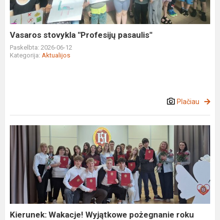
Vasaros stovykla "Profesijų pasaulis"
Paskelbta: 2026-06-12
Kategorija:
Aktualijos
Plačiau
Kierunek:
Wakacje!
Wyjątkowe
pożegnanie
roku
szkolnego
2025...
Kierunek: Wakacje! Wyjątkowe pożegnanie roku