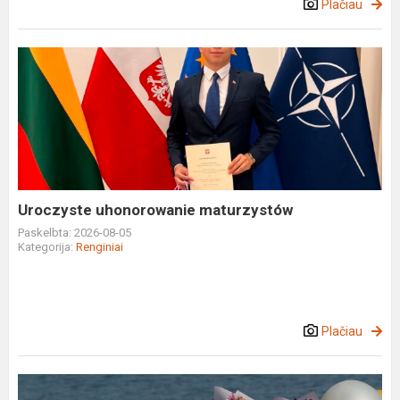
Plačiau
Uroczyste
uhonorowanie
maturzystów
Uroczyste uhonorowanie maturzystów
Paskelbta: 2026-08-05
Kategorija:
Renginiai
Plačiau
„Poloneza