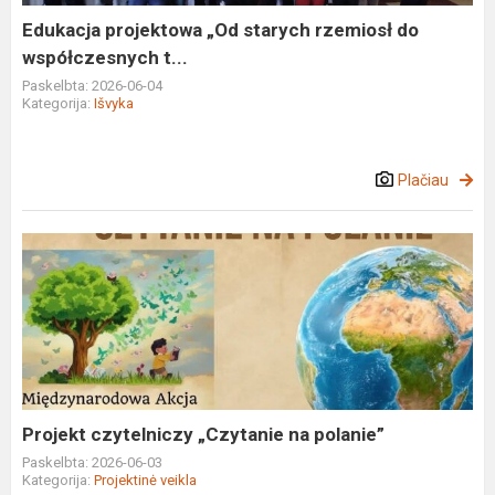
t...
Edukacja projektowa „Od starych rzemiosł do
współczesnych t...
Paskelbta: 2026-06-04
Kategorija:
Išvyka
Plačiau
Projekt
czytelniczy
„Czytanie
na
polanie”
Projekt czytelniczy „Czytanie na polanie”
Paskelbta: 2026-06-03
Kategorija:
Projektinė veikla