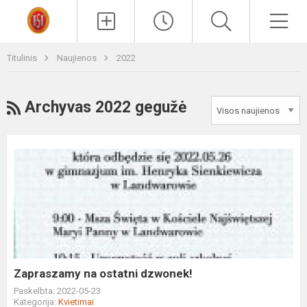
Paieška
Men
Titulinis
Naujienos
2022
RSS
Archyvas 2022 gegužė
Zapraszamy
na
ostatni
dzwonek!
Zapraszamy na ostatni dzwonek!
Paskelbta: 2022-05-23
Kategorija:
Kvietimai