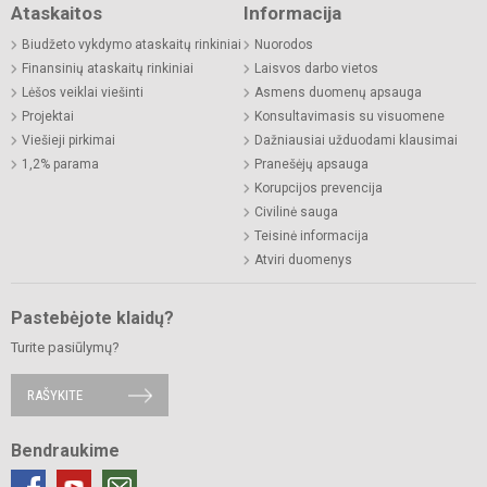
Ataskaitos
Informacija
Biudžeto vykdymo ataskaitų rinkiniai
Nuorodos
Finansinių ataskaitų rinkiniai
Laisvos darbo vietos
Lėšos veiklai viešinti
Asmens duomenų apsauga
Projektai
Konsultavimasis su visuomene
Viešieji pirkimai
Dažniausiai užduodami klausimai
1,2% parama
Pranešėjų apsauga
Korupcijos prevencija
Civilinė sauga
Teisinė informacija
Atviri duomenys
Pastebėjote klaidų?
Turite pasiūlymų?
RAŠYKITE
Bendraukime