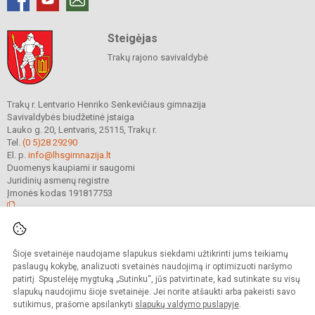
Steigėjas
Trakų rajono savivaldybė
Trakų r. Lentvario Henriko Senkevičiaus gimnazija
Savivaldybės biudžetinė įstaiga
Lauko g. 20, Lentvaris, 25115, Trakų r.
Tel.
(0 5)28 29290
El. p.
info@lhsgimnazija.lt
Duomenys kaupiami ir saugomi
Juridinių asmenų registre
Įmonės kodas 191817753
© 2022. Trakų r. Lentvario Henriko Senkevičiaus gimnazija. Visos teisės
Šioje svetainėje naudojame slapukus siekdami užtikrinti jums teikiamų
saugomos.
Kopijuoti turinį be raštiško gimnazijos sutikimo griežtai draudžiama.
paslaugų kokybę, analizuoti svetainės naudojimą ir optimizuoti naršymo
patirtį. Spustelėję mygtuką „Sutinku“, jūs patvirtinate, kad sutinkate su visų
Prieinamumo paraiška
Slapukų valdymas
slapukų naudojimu šioje svetainėje. Jei norite atšaukti arba pakeisti savo
sutikimus, prašome apsilankyti
slapukų valdymo puslapyje
.
Sumanus būdas atnaujinti