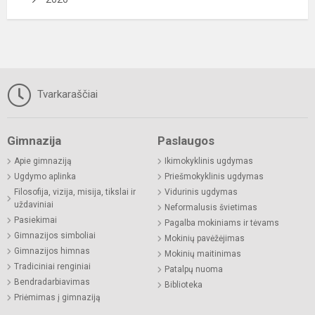
Tvarkaraščiai
Gimnazija
Paslaugos
Apie gimnaziją
Ikimokyklinis ugdymas
Ugdymo aplinka
Priešmokyklinis ugdymas
Filosofija, vizija, misija, tikslai ir
Vidurinis ugdymas
uždaviniai
Neformalusis švietimas
Pasiekimai
Pagalba mokiniams ir tėvams
Gimnazijos simboliai
Mokinių pavėžėjimas
Gimnazijos himnas
Mokinių maitinimas
Tradiciniai renginiai
Patalpų nuoma
Bendradarbiavimas
Biblioteka
Priėmimas į gimnaziją