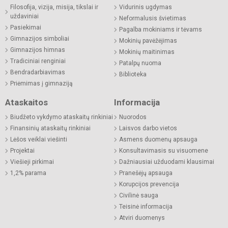
Filosofija, vizija, misija, tikslai ir
Vidurinis ugdymas
uždaviniai
Neformalusis švietimas
Pasiekimai
Pagalba mokiniams ir tėvams
Gimnazijos simboliai
Mokinių pavėžėjimas
Gimnazijos himnas
Mokinių maitinimas
Tradiciniai renginiai
Patalpų nuoma
Bendradarbiavimas
Biblioteka
Priėmimas į gimnaziją
Ataskaitos
Informacija
Biudžeto vykdymo ataskaitų rinkiniai
Nuorodos
Finansinių ataskaitų rinkiniai
Laisvos darbo vietos
Lėšos veiklai viešinti
Asmens duomenų apsauga
Projektai
Konsultavimasis su visuomene
Viešieji pirkimai
Dažniausiai užduodami klausimai
1,2% parama
Pranešėjų apsauga
Korupcijos prevencija
Civilinė sauga
Teisinė informacija
Atviri duomenys