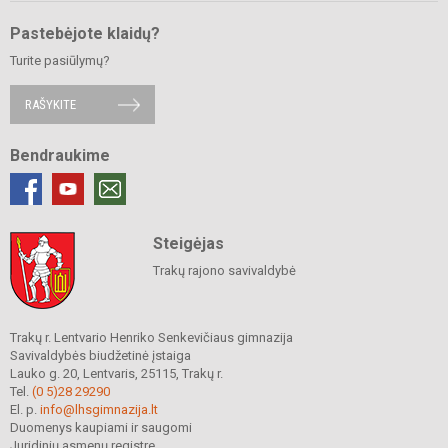
Pastebėjote klaidų?
Turite pasiūlymų?
RAŠYKITE
Bendraukime
Steigėjas
Trakų rajono savivaldybė
Trakų r. Lentvario Henriko Senkevičiaus gimnazija
Savivaldybės biudžetinė įstaiga
Lauko g. 20, Lentvaris, 25115, Trakų r.
Tel.
(0 5)28 29290
El. p.
info@lhsgimnazija.lt
Duomenys kaupiami ir saugomi
Juridinių asmenų registre