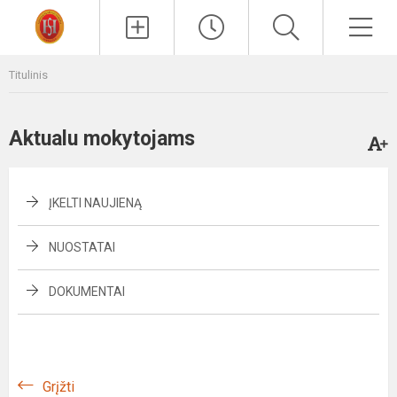
Paieška
Men
Titulinis
Aktualu mokytojams
ĮKELTI NAUJIENĄ
NUOSTATAI
DOKUMENTAI
Grįžti