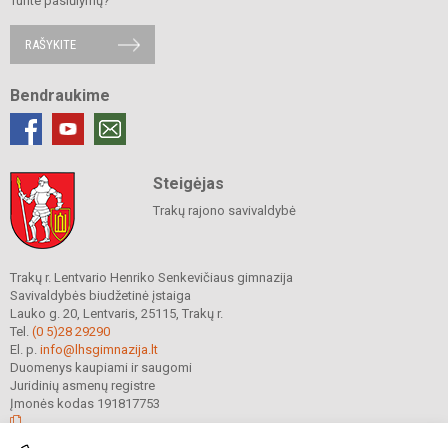
Turite pasiūlymų?
RAŠYKITE
Bendraukime
Steigėjas
Trakų rajono savivaldybė
Trakų r. Lentvario Henriko Senkevičiaus gimnazija
Savivaldybės biudžetinė įstaiga
Lauko g. 20, Lentvaris, 25115, Trakų r.
Tel.
(0 5)28 29290
El. p.
info@lhsgimnazija.lt
Duomenys kaupiami ir saugomi
Juridinių asmenų registre
Įmonės kodas 191817753