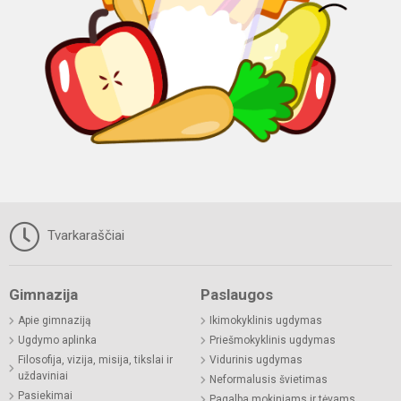
Tvarkaraščiai
Gimnazija
Paslaugos
Apie gimnaziją
Ikimokyklinis ugdymas
Ugdymo aplinka
Priešmokyklinis ugdymas
Filosofija, vizija, misija, tikslai ir
Vidurinis ugdymas
uždaviniai
Neformalusis švietimas
Pasiekimai
Pagalba mokiniams ir tėvams