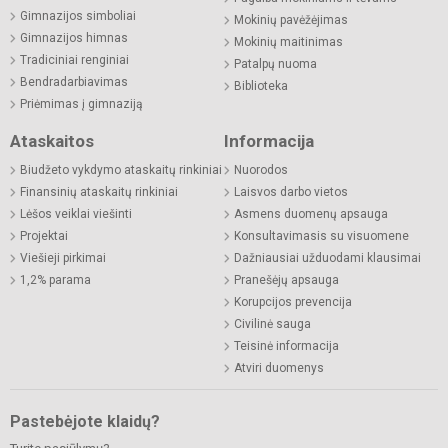
Gimnazijos simboliai
Mokinių pavėžėjimas
Gimnazijos himnas
Mokinių maitinimas
Tradiciniai renginiai
Patalpų nuoma
Bendradarbiavimas
Biblioteka
Priėmimas į gimnaziją
Ataskaitos
Informacija
Biudžeto vykdymo ataskaitų rinkiniai
Nuorodos
Finansinių ataskaitų rinkiniai
Laisvos darbo vietos
Lėšos veiklai viešinti
Asmens duomenų apsauga
Projektai
Konsultavimasis su visuomene
Viešieji pirkimai
Dažniausiai užduodami klausimai
1,2% parama
Pranešėjų apsauga
Korupcijos prevencija
Civilinė sauga
Teisinė informacija
Atviri duomenys
Pastebėjote klaidų?