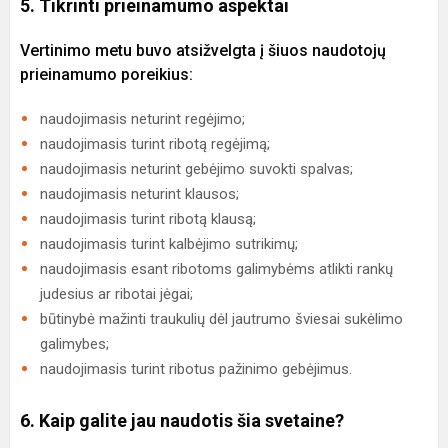
5. Tikrinti prieinamumo aspektai
Vertinimo metu buvo atsižvelgta į šiuos naudotojų
prieinamumo poreikius:
naudojimasis neturint regėjimo;
naudojimasis turint ribotą regėjimą;
naudojimasis neturint gebėjimo suvokti spalvas;
naudojimasis neturint klausos;
naudojimasis turint ribotą klausą;
naudojimasis turint kalbėjimo sutrikimų;
naudojimasis esant ribotoms galimybėms atlikti rankų
judesius ar ribotai jėgai;
būtinybė mažinti traukulių dėl jautrumo šviesai sukėlimo
galimybes;
naudojimasis turint ribotus pažinimo gebėjimus.
6. Kaip galite jau naudotis šia svetaine?