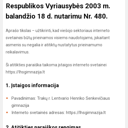
Respublikos Vyriausybės 2003 m.
balandžio 18 d. nutarimu Nr. 480.
Aprašo tikslas – užtikrinti, kad viešojo sektoriaus interneto
svetainės būtų prieinamos visiems naudotojams, įskaitant
asmenis su negalia ir atitiktų nustatytus prieinamumo
reikalavimus.
Ši atitikties paraiška taikoma įstaigos interneto svetainei
https://lhsgimnazija.lt
1. Įstaigos informacija
Pavadinimas: Trakų r. Lentvario Henriko Senkevičiaus
gimnazija
Interneto svetainės adresas: https://lhsgimnazija.lt
2. Atitikties paraiškos rengimas