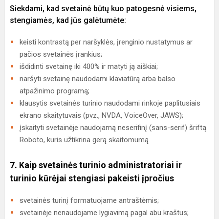
Siekdami, kad svetainė būtų kuo patogesnė visiems,
stengiamės, kad jūs galėtumėte:
keisti kontrastą per naršyklės, įrenginio nustatymus ar
pačios svetainės įrankius;
išdidinti svetainę iki 400% ir matyti ją aiškiai;
naršyti svetainę naudodami klaviatūrą arba balso
atpažinimo programą;
klausytis svetainės turinio naudodami rinkoje paplitusiais
ekrano skaitytuvais (pvz., NVDA, VoiceOver, JAWS);
įskaityti svetainėje naudojamą neserifinį (sans-serif) šriftą
Roboto, kuris užtikrina gerą skaitomumą.
7. Kaip svetainės turinio administratoriai ir
turinio kūrėjai stengiasi pakeisti įpročius
svetainės turinį formatuojame antraštėmis;
svetainėje nenaudojame lygiavimą pagal abu kraštus;