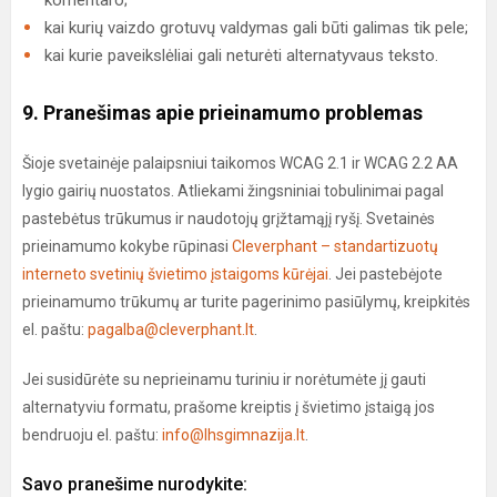
komentaro;
kai kurių vaizdo grotuvų valdymas gali būti galimas tik pele;
kai kurie paveikslėliai gali neturėti alternatyvaus teksto.
9. Pranešimas apie prieinamumo problemas
Šioje svetainėje palaipsniui taikomos WCAG 2.1 ir WCAG 2.2 AA
lygio gairių nuostatos. Atliekami žingsniniai tobulinimai pagal
pastebėtus trūkumus ir naudotojų grįžtamąjį ryšį. Svetainės
prieinamumo kokybe rūpinasi
Cleverphant – standartizuotų
interneto svetinių švietimo įstaigoms kūrėjai
. Jei pastebėjote
prieinamumo trūkumų ar turite pagerinimo pasiūlymų, kreipkitės
el. paštu:
pagalba@cleverphant.lt
.
Jei susidūrėte su neprieinamu turiniu ir norėtumėte jį gauti
alternatyviu formatu, prašome kreiptis į švietimo įstaigą jos
bendruoju el. paštu:
info@lhsgimnazija.lt
.
Savo pranešime nurodykite: