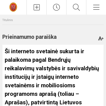
Paieška
Men
Titulinis
Prieinamumo paraiška
Ši interneto svetainė sukurta ir
palaikoma pagal
Bendrųjų
reikalavimų valstybės ir savivaldybių
institucijų ir įstaigų interneto
svetainėms ir mobiliosioms
programoms aprašą
(toliau –
Aprašas), patvirtintą Lietuvos