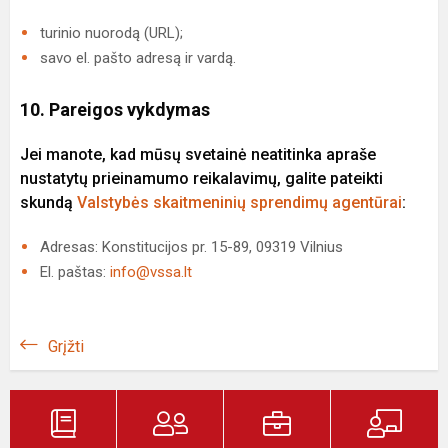
turinio nuorodą (URL);
savo el. pašto adresą ir vardą.
10. Pareigos vykdymas
Jei manote, kad mūsų svetainė neatitinka apraše
nustatytų prieinamumo reikalavimų, galite pateikti
skundą
Valstybės skaitmeninių sprendimų agentūrai
:
Adresas: Konstitucijos pr. 15-89, 09319 Vilnius
El. paštas:
info@vssa.lt
Grįžti