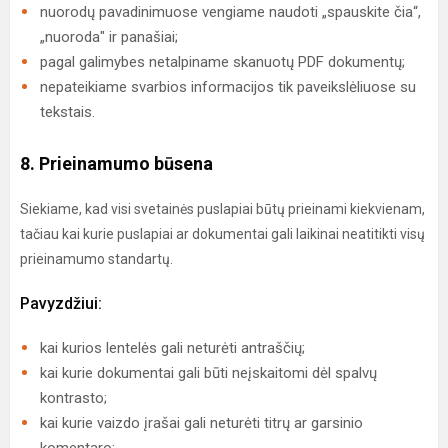
nuorodų pavadinimuose vengiame naudoti „spauskite čia“,
„nuoroda" ir panašiai;
pagal galimybes netalpiname skanuotų PDF dokumentų;
nepateikiame svarbios informacijos tik paveikslėliuose su
tekstais.
8. Prieinamumo būsena
Siekiame, kad visi svetainės puslapiai būtų prieinami kiekvienam,
tačiau kai kurie puslapiai ar dokumentai gali laikinai neatitikti visų
prieinamumo standartų.
Pavyzdžiui:
kai kurios lentelės gali neturėti antraščių;
kai kurie dokumentai gali būti neįskaitomi dėl spalvų
kontrasto;
kai kurie vaizdo įrašai gali neturėti titrų ar garsinio