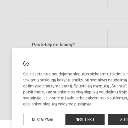
Pastebėjote klaidų?
Bend
Turite pasiūlymų?
RAŠYKITE
Šioje svetainėje naudojame slapukus siekdami užtikrinti j
teikiamų paslaugų kokybę, analizuoti svetainės naudojimą 
optimizuoti naršymo patirtį. Spustelėję mygtuką „Sutinku“,
patvirtinate, kad sutinkate su visų slapukų naudojimu šioje
svetainėje. Jei norite atšaukti arba pakeisti savo sutikimu
© 2022. Trakų r. Lentvario Henriko Senkevičiaus gimnazija. Visos teis
apsilankyti
slapukų valdymo puslapyje
.
saugomos.
Kopijuoti turinį be raštiško gimnazijos sutikimo griežtai draudžiama.
NUSTATYMAI
NESUTINKU
SUT