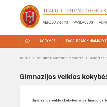
TRAKŲ R. LENTVARIO HENRI
VEIKLOS SRITYS
PASLAUGOS
ADMI
PRADŽIA
UGDYMAS
PAGALBA MOKINIAMS IR 
Titulinis
Struktūra ir kontaktinė informacija
Komisijos i
Gimnazijos veiklos kokyb
Gimnazijos veiklos kokybės įsivertinimo da