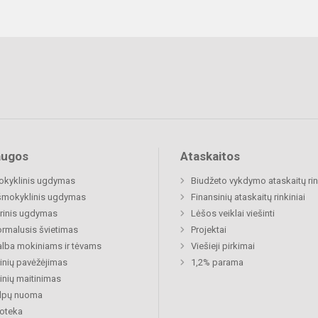
augos
Ataskaitos
okyklinis ugdymas
Biudžeto vykdymo ataskaitų rin
šmokyklinis ugdymas
Finansinių ataskaitų rinkiniai
rinis ugdymas
Lėšos veiklai viešinti
rmalusis švietimas
Projektai
lba mokiniams ir tėvams
Viešieji pirkimai
nių pavėžėjimas
1,2% parama
nių maitinimas
alpų nuoma
ioteka