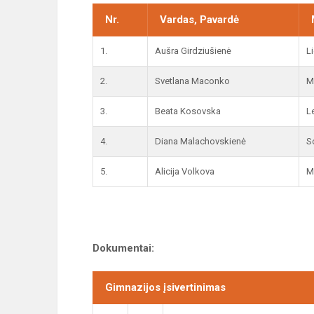
Nr.
Vardas, Pavardė
1.
Aušra Girdziušienė
L
2.
Svetlana Maconko
M
3.
Beata Kosovska
L
4.
Diana Malachovskienė
S
5.
Alicija Volkova
M
Dokumentai:
Gimnazijos įsivertinimas