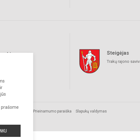
Steigėjas
raukime
Trakų rajono savi
ums
ir
 jūs
s, prašome
ės
Prieinamumo paraiška
Slapukų valdymas
INKU