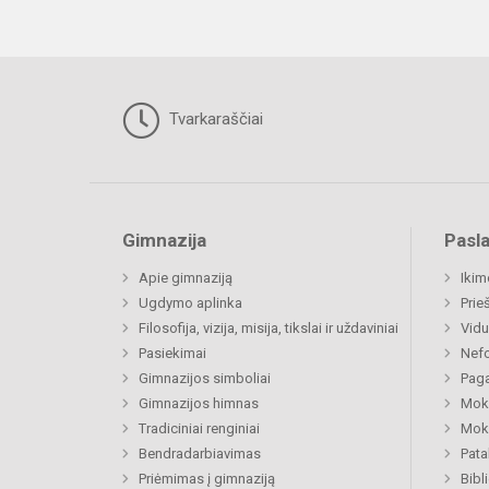
Tvarkaraščiai
Gimnazija
Pasl
Apie gimnaziją
Ikim
Ugdymo aplinka
Prie
Filosofija, vizija, misija, tikslai ir uždaviniai
Vidu
Pasiekimai
Nefo
Gimnazijos simboliai
Paga
Gimnazijos himnas
Moki
Tradiciniai renginiai
Moki
Bendradarbiavimas
Pat
Priėmimas į gimnaziją
Bibl