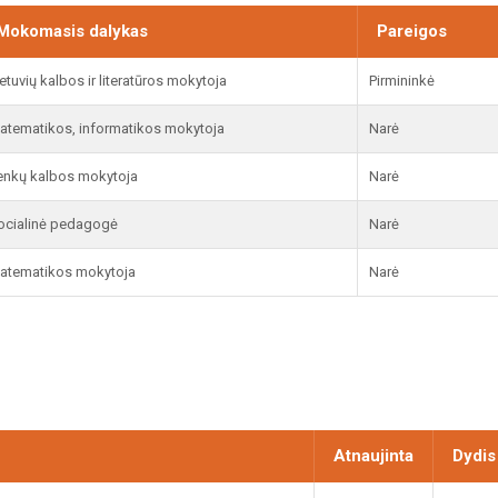
Mokomasis dalykas
Pareigos
ietuvių kalbos ir literatūros mokytoja
Pirmininkė
atematikos, informatikos mokytoja
Narė
enkų kalbos mokytoja
Narė
ocialinė pedagogė
Narė
atematikos mokytoja
Narė
Atnaujinta
Dydis