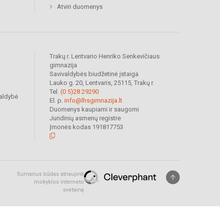
Atviri duomenys
Trakų r. Lentvario Henriko Senkevičiaus
gimnazija
Savivaldybės biudžetinė įstaiga
Lauko g. 20, Lentvaris, 25115, Trakų r.
Tel.
(0 5)28 29290
valdybė
El. p.
info@lhsgimnazija.lt
Duomenys kaupiami ir saugomi
Juridinių asmenų registre
Įmonės kodas 191817753
Sumanus būdas atnaujinti
mokyklos interneto
svetainę