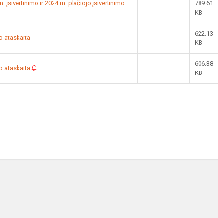
. įsivertinimo ir 2024 m. plačiojo įsivertinimo
789.61
KB
622.13
o ataskaita
KB
606.38
mo ataskaita
KB