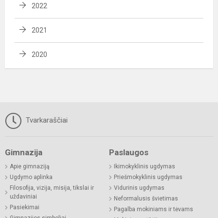
2022
2021
2020
Tvarkaraščiai
Gimnazija
Paslaugos
Apie gimnaziją
Ikimokyklinis ugdymas
Ugdymo aplinka
Priešmokyklinis ugdymas
Filosofija, vizija, misija, tikslai ir
Vidurinis ugdymas
uždaviniai
Neformalusis švietimas
Pasiekimai
Pagalba mokiniams ir tėvams