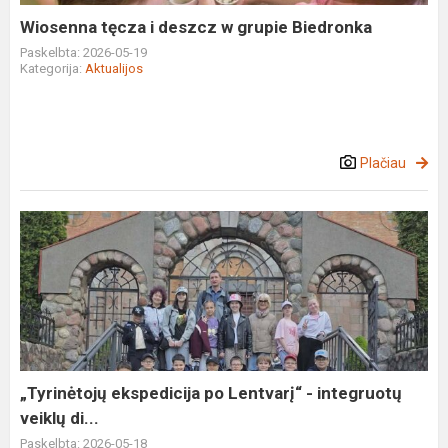
Wiosenna tęcza i deszcz w grupie Biedronka
Paskelbta: 2026-05-19
Kategorija:
Aktualijos
Plačiau
„Tyrinėtojų
ekspedicija
po
Lentvarį“
-
integruotų
veiklų
di...
„Tyrinėtojų ekspedicija po Lentvarį“ - integruotų
veiklų di...
Paskelbta: 2026-05-18