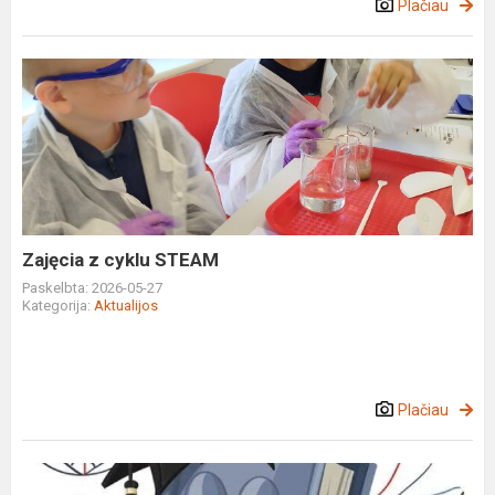
Plačiau
Zajęcia
z
cyklu
STEAM
Zajęcia z cyklu STEAM
Paskelbta: 2026-05-27
Kategorija:
Aktualijos
Plačiau
Wyniki