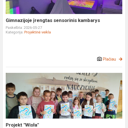
Gimnazijoje įrengtas sensorinis kambarys
Paskelbta: 2026-05-27
Kategorija:
Projektinė veikla
Plačiau
Projekt
"Wisła"
Projekt "Wisła"