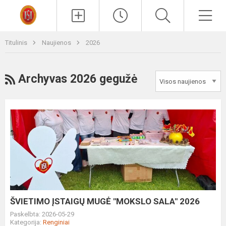
Paieška
Men
Titulinis
Naujienos
2026
RSS
Archyvas 2026 gegužė
ŠVIETIMO
ĮSTAIGŲ
MUGĖ
"MOKSLO
SALA"
2026
ŠVIETIMO ĮSTAIGŲ MUGĖ "MOKSLO SALA" 2026
Paskelbta: 2026-05-29
Kategorija:
Renginiai