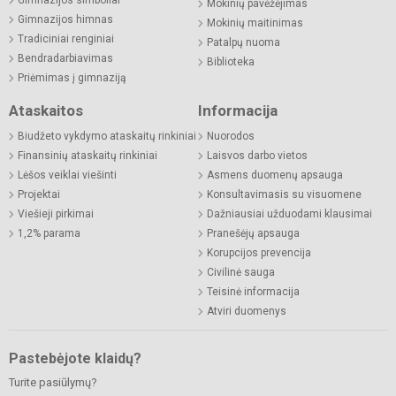
Gimnazijos simboliai
Mokinių pavėžėjimas
Gimnazijos himnas
Mokinių maitinimas
Tradiciniai renginiai
Patalpų nuoma
Bendradarbiavimas
Biblioteka
Priėmimas į gimnaziją
Ataskaitos
Informacija
Biudžeto vykdymo ataskaitų rinkiniai
Nuorodos
Finansinių ataskaitų rinkiniai
Laisvos darbo vietos
Lėšos veiklai viešinti
Asmens duomenų apsauga
Projektai
Konsultavimasis su visuomene
Viešieji pirkimai
Dažniausiai užduodami klausimai
1,2% parama
Pranešėjų apsauga
Korupcijos prevencija
Civilinė sauga
Teisinė informacija
Atviri duomenys
Pastebėjote klaidų?
Turite pasiūlymų?