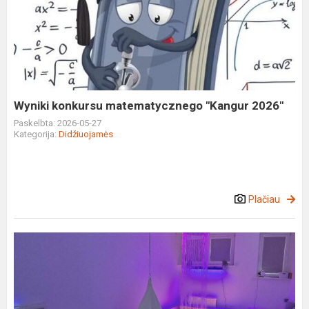
konkursu
matematycznego
"Kangur
2026"
Wyniki konkursu matematycznego "Kangur 2026"
Paskelbta: 2026-05-27
Kategorija:
Didžiuojamės
Plačiau
Gimnazijoje
įrengtas
sensorinis
kambarys