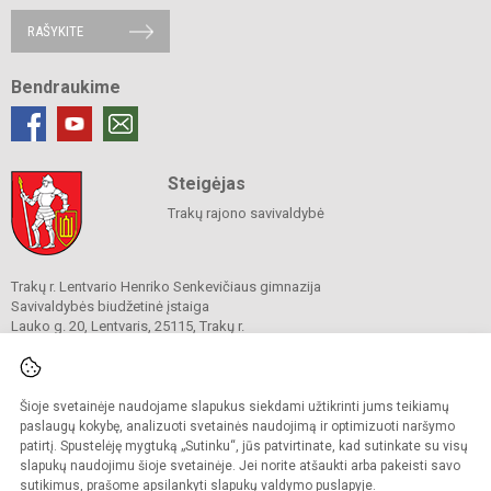
RAŠYKITE
Bendraukime
Steigėjas
Trakų rajono savivaldybė
Trakų r. Lentvario Henriko Senkevičiaus gimnazija
Savivaldybės biudžetinė įstaiga
Lauko g. 20, Lentvaris, 25115, Trakų r.
Tel.
(0 5)28 29290
El. p.
info@lhsgimnazija.lt
Duomenys kaupiami ir saugomi
Juridinių asmenų registre
Šioje svetainėje naudojame slapukus siekdami užtikrinti jums teikiamų
Įmonės kodas 191817753
paslaugų kokybę, analizuoti svetainės naudojimą ir optimizuoti naršymo
patirtį. Spustelėję mygtuką „Sutinku“, jūs patvirtinate, kad sutinkate su visų
slapukų naudojimu šioje svetainėje. Jei norite atšaukti arba pakeisti savo
sutikimus, prašome apsilankyti
slapukų valdymo puslapyje
.