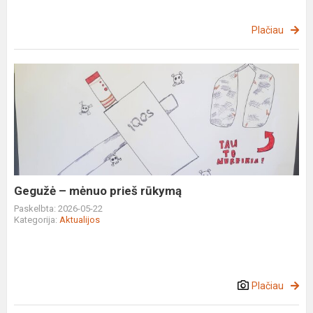
Plačiau
Gegužė
–
mėnuo
prieš
rūkymą
Gegužė – mėnuo prieš rūkymą
Paskelbta: 2026-05-22
Kategorija:
Aktualijos
Plačiau