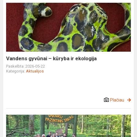
Vandens
gyvūnai
–
kūryba
ir
ekologija
Vandens gyvūnai – kūryba ir ekologija
Paskelbta: 2026-05-22
Kategorija:
Aktualijos
Plačiau
Gamtos
mokslų
pamoka