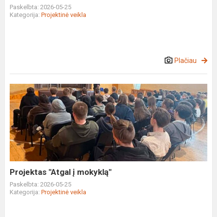
Paskelbta: 2026-05-25
Kategorija:
Projektinė veikla
Plačiau
Projektas
"Atgal
į
mokyklą"
Projektas "Atgal į mokyklą"
Paskelbta: 2026-05-25
Kategorija:
Projektinė veikla