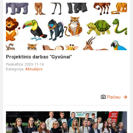
Projektinis
darbas
"Gyvūnai"
Projektinis darbas "Gyvūnai"
Paskelbta: 2023-11-14
Kategorija:
Aktualijos
Plačiau
Krajowe
eliminacje
XXXII