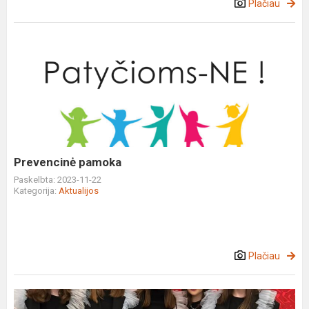
Plačiau
Prevencinė
pamoka
Prevencinė pamoka
Paskelbta: 2023-11-22
Kategorija:
Aktualijos
Plačiau
"Prząśniczka"