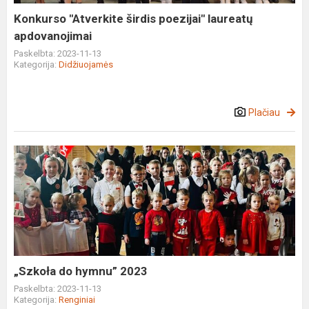
Konkurso "Atverkite širdis poezijai" laureatų
apdovanojimai
Paskelbta: 2023-11-13
Kategorija:
Didžiuojamės
Plačiau
„Szkoła
do
hymnu”
2023
„Szkoła do hymnu” 2023
Paskelbta: 2023-11-13
Kategorija:
Renginiai