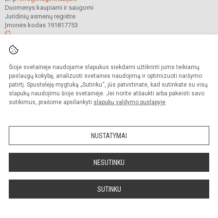
Duomenys kaupiami ir saugomi
Juridinių asmenų registre
Įmonės kodas 191817753
© 2022. Trakų r. Lentvario Henriko Senkevičiaus gimnazija. Visos teisės
Šioje svetainėje naudojame slapukus siekdami užtikrinti jums teikiamų
saugomos.
Kopijuoti turinį be raštiško gimnazijos sutikimo griežtai draudžiama.
paslaugų kokybę, analizuoti svetainės naudojimą ir optimizuoti naršymo
patirtį. Spustelėję mygtuką „Sutinku“, jūs patvirtinate, kad sutinkate su visų
Prieinamumo paraiška
Slapukų valdymas
slapukų naudojimu šioje svetainėje. Jei norite atšaukti arba pakeisti savo
sutikimus, prašome apsilankyti
slapukų valdymo puslapyje
.
Sumanus būdas atnaujinti
mokyklos interneto
svetainę
NUSTATYMAI
NESUTINKU
SUTINKU