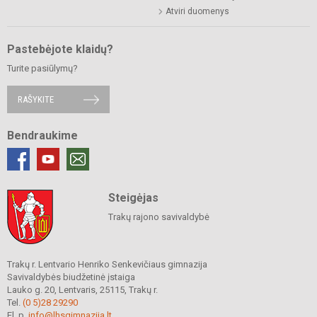
Atviri duomenys
Pastebėjote klaidų?
Turite pasiūlymų?
RAŠYKITE
Bendraukime
Steigėjas
Trakų rajono savivaldybė
Trakų r. Lentvario Henriko Senkevičiaus gimnazija
Savivaldybės biudžetinė įstaiga
Lauko g. 20, Lentvaris, 25115, Trakų r.
Tel.
(0 5)28 29290
El. p.
info@lhsgimnazija.lt