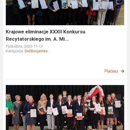
Konkursu
Recytatorskiego
im.
A.
Mi...
Krajowe eliminacje XXXII Konkursu
Recytatorskiego im. A. Mi...
Paskelbta: 2023-11-13
Kategorija:
Didžiuojamės
Plačiau
Konkurso
"Atverkite
širdis
poezijai"
laureatų
apdovanojimai