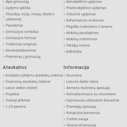
Apie gimnaziją
Ikimokyklinis ugdymas
Ugdymo aplinka
Priešmokyklinis ugdymas
Filosofija, vizija, misija, tikslai ir
Vidurinis ugdymas
uždaviniai
Neformalusis švietimas
Pasiekimai
Pagalba mokiniams ir tėvams
Gimnazijos simboliai
Mokinių pavėžėjimas
Gimnazijos himnas
Mokinių maitinimas
Tradiciniai renginiai
Patalpų nuoma
Bendradarbiavimas
Biblioteka
Priėmimas į gimnaziją
Ataskaitos
Informacija
Biudžeto vykdymo ataskaitų rinkiniai
Nuorodos
Finansinių ataskaitų rinkiniai
Laisvos darbo vietos
Lėšos veiklai viešinti
Asmens duomenų apsauga
Projektai
Konsultavimasis su visuomene
Viešieji pirkimai
Dažniausiai užduodami klausimai
1,2% parama
Pranešėjų apsauga
Korupcijos prevencija
Civilinė sauga
Teisinė informacija