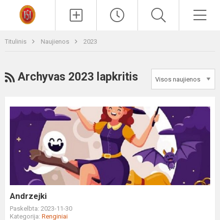
Paieška
Men
Titulinis
Naujienos
2023
RSS
Archyvas 2023 lapkritis
Andrzejki
Andrzejki
Paskelbta: 2023-11-30
Kategorija:
Renginiai