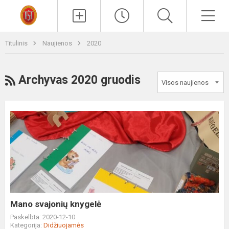
Paieška
Men
Titulinis
Naujienos
2020
RSS
Archyvas 2020 gruodis
Mano
svajonių
knygelė
Mano svajonių knygelė
Paskelbta: 2020-12-10
Kategorija:
Didžiuojamės