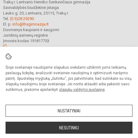
Trakų r. Lentvario Henriko Senkevičiaus gimnazija
Savivaldybės biudžetinė įstaiga
Lauko g. 20, Lentvaris, 25115, Trakų r.
Tel.
(0 5)28 29290
El. p.
info@lhsgimnazija.lt
Duomenys kaupiami ir saugomi
Juridinių asmenų registre
Įmonės kodas 191817753
© 2022. Trakų r. Lentvario Henriko Senkevičiaus gimnazija. Visos teisės
Šioje svetainėje naudojame slapukus siekdami užtikrinti jums teikiamų
saugomos.
Kopijuoti turinį be raštiško gimnazijos sutikimo griežtai draudžiama.
paslaugų kokybę, analizuoti svetainės naudojimą ir optimizuoti naršymo
patirtį. Spustelėję mygtuką „Sutinku“, jūs patvirtinate, kad sutinkate su visų
Prieinamumo paraiška
Slapukų valdymas
slapukų naudojimu šioje svetainėje. Jei norite atšaukti arba pakeisti savo
sutikimus, prašome apsilankyti
slapukų valdymo puslapyje
.
Sumanus būdas atnaujinti
mokyklos interneto
svetainę
NUSTATYMAI
NESUTINKU