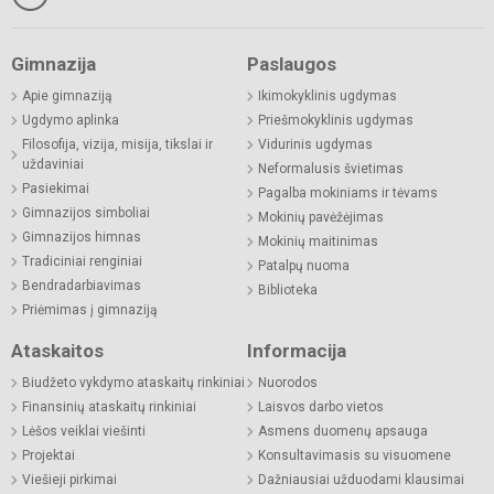
Gimnazija
Paslaugos
Apie gimnaziją
Ikimokyklinis ugdymas
Ugdymo aplinka
Priešmokyklinis ugdymas
Filosofija, vizija, misija, tikslai ir
Vidurinis ugdymas
uždaviniai
Neformalusis švietimas
Pasiekimai
Pagalba mokiniams ir tėvams
Gimnazijos simboliai
Mokinių pavėžėjimas
Gimnazijos himnas
Mokinių maitinimas
Tradiciniai renginiai
Patalpų nuoma
Bendradarbiavimas
Biblioteka
Priėmimas į gimnaziją
Ataskaitos
Informacija
Biudžeto vykdymo ataskaitų rinkiniai
Nuorodos
Finansinių ataskaitų rinkiniai
Laisvos darbo vietos
Lėšos veiklai viešinti
Asmens duomenų apsauga
Projektai
Konsultavimasis su visuomene
Viešieji pirkimai
Dažniausiai užduodami klausimai