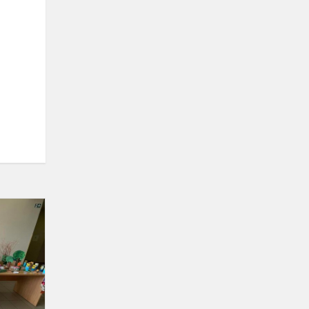
Mokinių
darbelių
parodą
“Suteik
daiktams
antrą
gyvenimą”