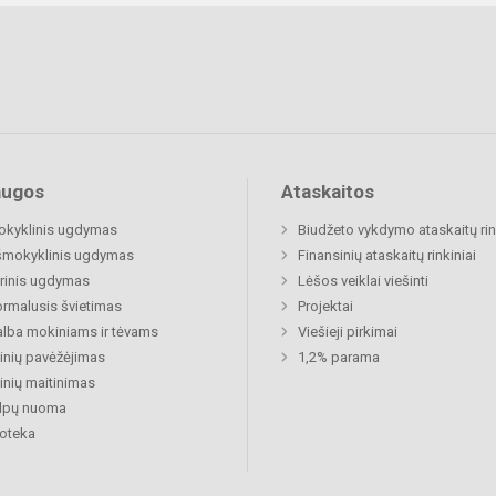
augos
Ataskaitos
okyklinis ugdymas
Biudžeto vykdymo ataskaitų rin
šmokyklinis ugdymas
Finansinių ataskaitų rinkiniai
rinis ugdymas
Lėšos veiklai viešinti
rmalusis švietimas
Projektai
lba mokiniams ir tėvams
Viešieji pirkimai
nių pavėžėjimas
1,2% parama
nių maitinimas
alpų nuoma
ioteka