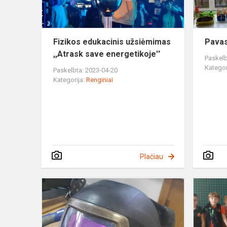
energetikoje
Fizikos edukacinis užsiėmimas
Pavas
,,Atrask save energetikoje''
Paskelb
Kategor
Paskelbta: 2023-04-20
Kategorija:
Renginiai
Plačiau
Netradicinė
karjeros
ugdymo
pamoka