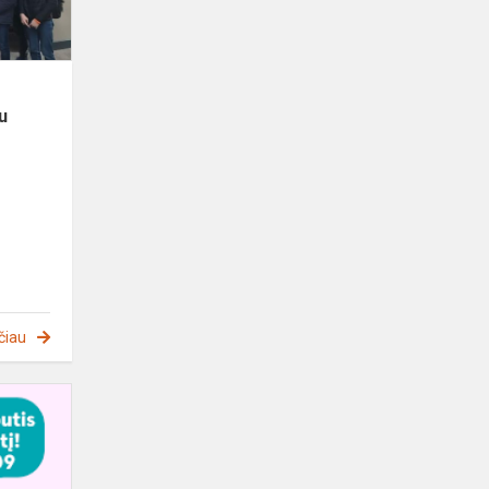
wileńskieg...
u
čiau
Mokonomika
2023