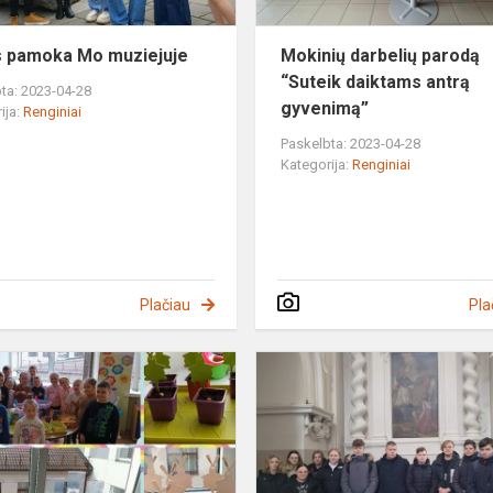
s pamoka Mo muziejuje
Mokinių darbelių parodą
“Suteik daiktams antrą
ta: 2023-04-28
gyvenimą”
ija:
Renginiai
Paskelbta: 2023-04-28
Kategorija:
Renginiai
Plačiau
Pla
Pavasarinė
nuotaika
darželyje