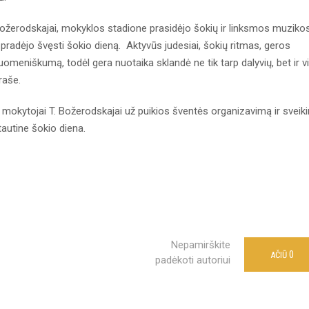
ožerodskajai, mokyklos stadione prasidėjo šokių ir linksmos muziko
pradėjo švęsti šokio dieną. Aktyvūs judesiai, šokių ritmas, geros
omeniškumą, todėl gera nuotaika sklandė ne tik tarp dalyvių, bet ir v
raše.
 mokytojai T. Božerodskajai už puikios šventės organizavimą ir sveik
autine šokio diena.
Nepamirškite
0
AČIŪ
padėkoti autoriui