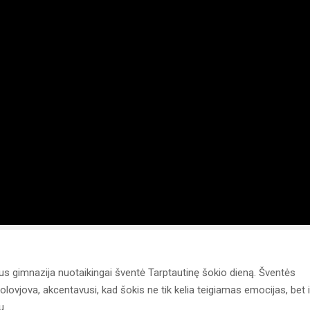
us gimnazija nuotaikingai šventė Tarptautinę šokio dieną. Šventės
lovjova, akcentavusi, kad šokis ne tik kelia teigiamas emocijas, bet i
u.