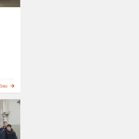
čiau
Najcenniejszy
zabytek
Wilna,zwany
,,perłą
baroku