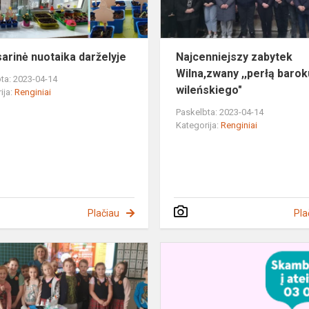
''
arinė nuotaika darželyje
Najcenniejszy zabytek
Wilna,zwany ,,perłą barok
ta: 2023-04-14
wileńskiego"
ija:
Renginiai
Paskelbta: 2023-04-14
Kategorija:
Renginiai
Plačiau
Pla
Netradicinė
integruota
karjeros
ugdymo