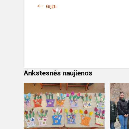
Grįžti
Ankstesnės naujienos
Kūrybinės
dirbtuvės