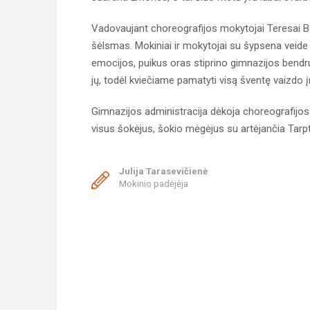
Vadovaujant choreografijos mokytojai Teresai B
šėlsmas. Mokiniai ir mokytojai su šypsena veide 
emocijos, puikus oras stiprino gimnazijos bendru
jų, todėl kviečiame pamatyti visą šventę vaizdo į
Gimnazijos administracija dėkoja choreografijos
visus šokėjus, šokio mėgėjus su artėjančia Tarpt
Julija Tarasevičienė
Mokinio padėjėja