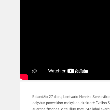
Balandžio 27 dieną Lentvario Henriko Senkevičia
dalyvius pasveikino mokyklos direktorė Evelina So
suartina žmones, o tai šiuo metu yra labai svarb