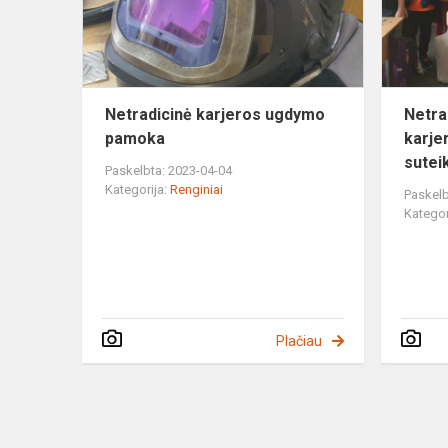
Netradicinė karjeros ugdymo
Netra
pamoka
karje
suteik
Paskelbta: 2023-04-04
Kategorija:
Renginiai
Paskelb
Kategor
Plačiau