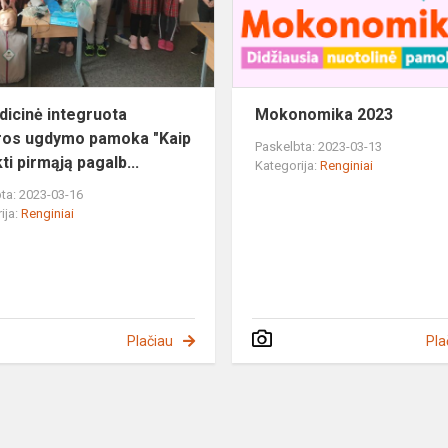
pamoka
"Kaip
suteikt...
dicinė integruota
Mokonomika 2023
ros ugdymo pamoka "Kaip
Paskelbta: 2023-03-13
ti pirmąją pagalb...
Kategorija:
Renginiai
ta: 2023-03-16
ija:
Renginiai
Plačiau
Pla