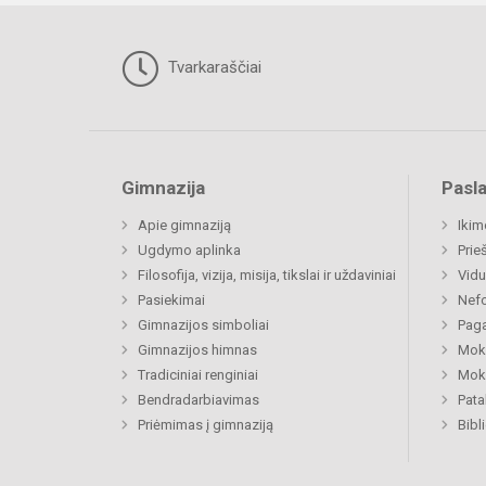
Tvarkaraščiai
Gimnazija
Pasl
Apie gimnaziją
Ikim
Ugdymo aplinka
Prie
Filosofija, vizija, misija, tikslai ir uždaviniai
Vidu
Pasiekimai
Nefo
Gimnazijos simboliai
Paga
Gimnazijos himnas
Moki
Tradiciniai renginiai
Moki
Bendradarbiavimas
Pat
Priėmimas į gimnaziją
Bibl