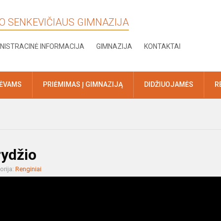
KO SENKEVIČIAUS GIMNAZIJA
NISTRACINĖ INFORMACIJA
GIMNAZIJA
KONTAKTAI
TĖVAMS
PRIĖMIMAS Į GIMNAZIJĄ
DIDŽIUOJAMĖS
R
rydžio
orija:
Renginiai