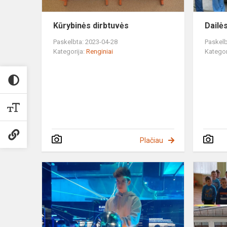
Kūrybinės dirbtuvės
Dailė
Paskelbta: 2023-04-28
Paskelb
Kategorija:
Renginiai
Kategor
Plačiau
Fizikos
edukacinis
užsiėmimas
,,Atrask
save