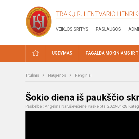
TRAKŲ R. LENTVARIO HENRI
VEIKLOS SRITYS
PASLAUGOS
ADMI
PRADŽIA
UGDYMAS
PAGALBA MOKINIAMS IR 
Titulinis
Naujienos
Renginiai
Šokio diena iš paukščio sk
Paskelbė : Angelina Naruševičienė
Paskelbta: 2023-04-28
Kateg