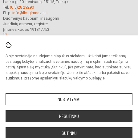
Lauko g. 20, Lentvaris, 25115, Trakų r.
Tel.
(0 5)28 29290
El. p.
info@lhsgimnazija.lt
Duomenys kaupiami ir saugomi
Juridinių asmenų registre
Įmonės kodas 191817753
© 2022. Trakų r. Lentvario Henriko Senkevičiaus gimnazija. Visos teisės
Šioje svetainėje naudojame slapukus siekdami užtikrinti jums teikiamų
saugomos.
Kopijuoti turinį be raštiško gimnazijos sutikimo griežtai draudžiama.
paslaugų kokybę, analizuoti svetainės naudojimą ir optimizuoti naršymo
patirtį. Spustelėję mygtuką „Sutinku“, jūs patvirtinate, kad sutinkate su visų
Prieinamumo paraiška
Slapukų valdymas
slapukų naudojimu šioje svetainėje. Jei norite atšaukti arba pakeisti savo
sutikimus, prašome apsilankyti
slapukų valdymo puslapyje
.
Sumanus būdas atnaujinti
mokyklos interneto
svetainę
NUSTATYMAI
NESUTINKU
SUTINKU