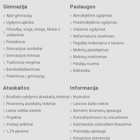
Gimnazija
Paslaugos
Apie gimnaziją
Ikimokyklinis ugdymas
Ugdymo aplinka
Priešmokyklinis ugdymas
Filosofija, vizija, misija, tikslai ir
Vidurinis ugdymas
uždaviniai
Neformalusis švietimas
Pasiekimai
Pagalba mokiniams ir tėvams
Gimnazijos simboliai
Mokinių pavėžėjimas
Gimnazijos himnas
Mokinių maitinimas
Tradiciniai renginiai
Patalpų nuoma
Bendradarbiavimas
Biblioteka
Priėmimas į gimnaziją
Ataskaitos
Informacija
Biudžeto vykdymo ataskaitų rinkiniai
Nuorodos
Finansinių ataskaitų rinkiniai
Laisvos darbo vietos
Lėšos veiklai viešinti
Asmens duomenų apsauga
Projektai
Konsultavimasis su visuomene
Viešieji pirkimai
Dažniausiai užduodami klausimai
1,2% parama
Pranešėjų apsauga
Korupcijos prevencija