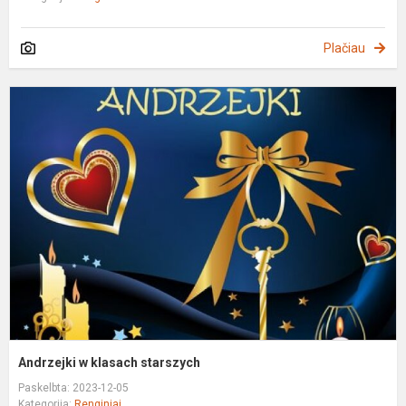
Plačiau
A
k
s
Andrzejki w klasach starszych
Paskelbta: 2023-12-05
Kategorija:
Renginiai