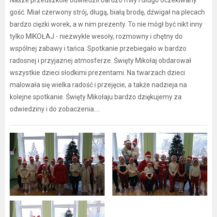
Nasze przedszkole odwiedził bardzo miły i długo oczekiwany
gość. Miał czerwony strój, długą, białą brodę, dźwigał na plecach
bardzo ciężki worek, a w nim prezenty. To nie mógł być nikt inny
tylko MIKOŁAJ - niezwykle wesoły, rozmowny i chętny do
wspólnej zabawy i tańca. Spotkanie przebiegało w bardzo
radosnej i przyjaznej atmosferze. Święty Mikołaj obdarował
wszystkie dzieci słodkimi prezentami. Na twarzach dzieci
malowała się wielka radość i przejęcie, a także nadzieja na
kolejne spotkanie. Święty Mikołaju bardzo dziękujemy za
odwiedziny i do zobaczenia….