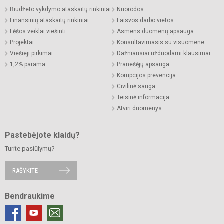
Biudžeto vykdymo ataskaitų rinkiniai
Nuorodos
Finansinių ataskaitų rinkiniai
Laisvos darbo vietos
Lėšos veiklai viešinti
Asmens duomenų apsauga
Projektai
Konsultavimasis su visuomene
Viešieji pirkimai
Dažniausiai užduodami klausimai
1,2% parama
Pranešėjų apsauga
Korupcijos prevencija
Civilinė sauga
Teisinė informacija
Atviri duomenys
Pastebėjote klaidų?
Turite pasiūlymų?
RAŠYKITE
Bendraukime