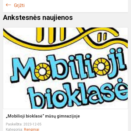
Grįžti
Ankstesnės naujienos
„
b
m
g
„Mobilioji bioklasė“ mūsų gimnazijoje
Paskelbta: 2023-12-05
Kategorija:
Renginiai