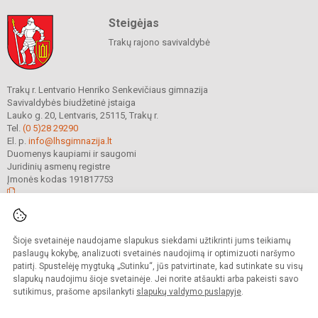
Steigėjas
Trakų rajono savivaldybė
Trakų r. Lentvario Henriko Senkevičiaus gimnazija
Savivaldybės biudžetinė įstaiga
Lauko g. 20, Lentvaris, 25115, Trakų r.
Tel.
(0 5)28 29290
El. p.
info@lhsgimnazija.lt
Duomenys kaupiami ir saugomi
Juridinių asmenų registre
Įmonės kodas 191817753
© 2022. Trakų r. Lentvario Henriko Senkevičiaus gimnazija. Visos teisės
Šioje svetainėje naudojame slapukus siekdami užtikrinti jums teikiamų
saugomos.
Kopijuoti turinį be raštiško gimnazijos sutikimo griežtai draudžiama.
paslaugų kokybę, analizuoti svetainės naudojimą ir optimizuoti naršymo
patirtį. Spustelėję mygtuką „Sutinku“, jūs patvirtinate, kad sutinkate su visų
Prieinamumo paraiška
Slapukų valdymas
slapukų naudojimu šioje svetainėje. Jei norite atšaukti arba pakeisti savo
sutikimus, prašome apsilankyti
slapukų valdymo puslapyje
.
Sumanus būdas atnaujinti
mokyklos interneto