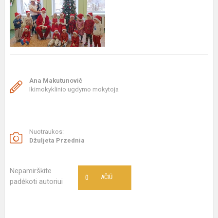
Ana Makutunovič
Ikimokyklinio ugdymo mokytoja
Nuotraukos:
Džuljeta Przednia
Nepamirškite
0
AČIŪ
padėkoti autoriui