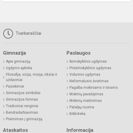
Tvarkaraščiai
Gimnazija
Paslaugos
Apie gimnaziją
Ikimokyklinis ugdymas
Ugdymo aplinka
Priešmokyklinis ugdymas
Filosofija, vizija, misija, tikslai ir
Vidurinis ugdymas
uždaviniai
Neformalusis švietimas
Pasiekimai
Pagalba mokiniams ir tėvams
Gimnazijos simboliai
Mokinių pavėžėjimas
Gimnazijos himnas
Mokinių maitinimas
Tradiciniai renginiai
Patalpų nuoma
Bendradarbiavimas
Biblioteka
Priėmimas į gimnaziją
Ataskaitos
Informacija