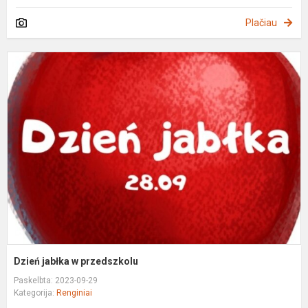
Plačiau
D
j
p
Dzień jabłka w przedszkolu
Paskelbta: 2023-09-29
Kategorija:
Renginiai