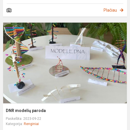
Plačiau
D
m
p
DNR modelių paroda
Paskelbta: 2023-09-22
Kategorija:
Renginiai