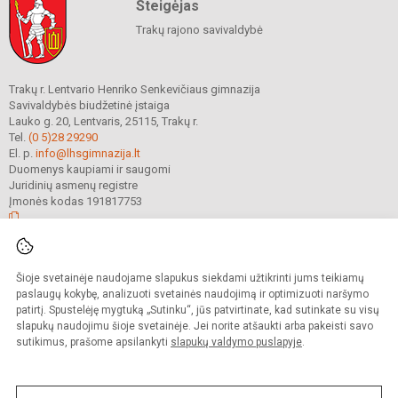
Steigėjas
Trakų rajono savivaldybė
Trakų r. Lentvario Henriko Senkevičiaus gimnazija
Savivaldybės biudžetinė įstaiga
Lauko g. 20, Lentvaris, 25115, Trakų r.
Tel.
(0 5)28 29290
El. p.
info@lhsgimnazija.lt
Duomenys kaupiami ir saugomi
Juridinių asmenų registre
Įmonės kodas 191817753
© 2022. Trakų r. Lentvario Henriko Senkevičiaus gimnazija. Visos teisės
Šioje svetainėje naudojame slapukus siekdami užtikrinti jums teikiamų
saugomos.
Kopijuoti turinį be raštiško gimnazijos sutikimo griežtai draudžiama.
paslaugų kokybę, analizuoti svetainės naudojimą ir optimizuoti naršymo
patirtį. Spustelėję mygtuką „Sutinku“, jūs patvirtinate, kad sutinkate su visų
Prieinamumo paraiška
Slapukų valdymas
slapukų naudojimu šioje svetainėje. Jei norite atšaukti arba pakeisti savo
sutikimus, prašome apsilankyti
slapukų valdymo puslapyje
.
Sumanus būdas atnaujinti
mokyklos interneto
svetainę