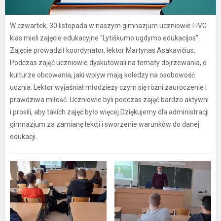
W czwartek, 30 listopada w naszym gimnazjum uczniowie I-IVG
klas mieli zajęcie edukacyjne "Lytiškumo ugdymo edukacijos".
Zajęcie prowadził koordynator, lektor Martynas Asakavičius.
Podczas zajęć uczniowie dyskutowali na tematy dojrzewania, o
kulturze obcowania, jaki wplyw mają koledzy na osobowość
ucznia. Lektor wyjaśniał młodzieży czym się ròżni zauroczenie i
prawdziwa miłość. Uczniowie byli podczas zajęć bardzo aktywni
i prosili, aby takich zajęć było więcej.Dziękujemy dla administracji
gimnazjum za zamianę lekcji i sworzenie warunkòw do danej
edukacji.