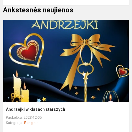
Ankstesnės naujienos
A
k
s
Andrzejki w klasach starszych
Paskelbta: 2023-12-05
Kategorija:
Renginiai