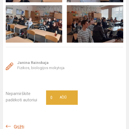
Janina Rainskaja
Fizikos, biologijos mokytoja
Nepamirškite
0
AČIŪ
padėkoti autoriui
Grįžti