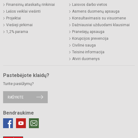
Finansinių ataskaitų rinkiniai
Laisvos darbo vietos
Lėšos veiklai viešinti
Asmens duomenų apsauga
Projektai
Konsultavimasis su visuomene
Viešieji pirkimai
Dažniausiai užduodami klausimai
1,2% parama
Pranešėjų apsauga
Korupcijos prevencija
Civilinė sauga
Teisinė informacija
Atviri duomenys
Pastebėjote klaidų?
Turite pasiūlymų?
RAŠYKITE
Bendraukime