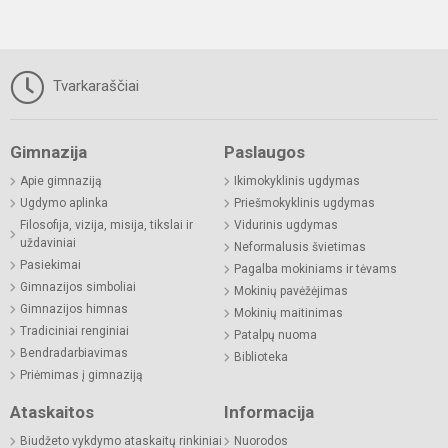
Tvarkaraščiai
Gimnazija
Paslaugos
Apie gimnaziją
Ikimokyklinis ugdymas
Ugdymo aplinka
Priešmokyklinis ugdymas
Filosofija, vizija, misija, tikslai ir
Vidurinis ugdymas
uždaviniai
Neformalusis švietimas
Pasiekimai
Pagalba mokiniams ir tėvams
Gimnazijos simboliai
Mokinių pavėžėjimas
Gimnazijos himnas
Mokinių maitinimas
Tradiciniai renginiai
Patalpų nuoma
Bendradarbiavimas
Biblioteka
Priėmimas į gimnaziją
Ataskaitos
Informacija
Biudžeto vykdymo ataskaitų rinkiniai
Nuorodos