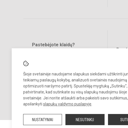
Pastebėjote klaidų?
Bend
Turite pasiūlymų?
RAŠYKITE
Šioje svetainėje naudojame slapukus siekdami užtikrinti j
teikiamų paslaugų kokybę, analizuoti svetainės naudojimą 
optimizuoti naršymo patirtį. Spustelėję mygtuką „Sutinku“,
patvirtinate, kad sutinkate su visų slapukų naudojimu šioje
svetainėje. Jei norite atšaukti arba pakeisti savo sutikimu
© 2022. Trakų r. Lentvario Henriko Senkevičiaus gimnazija. Visos teis
apsilankyti
slapukų valdymo puslapyje
.
saugomos.
Kopijuoti turinį be raštiško gimnazijos sutikimo griežtai draudžiama.
NUSTATYMAI
NESUTINKU
SUT