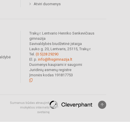
Atviri duomenys
Trakų r. Lentvario Henriko Senkevičiaus
gimnazija
Savivaldybės biudžetinė įstaiga
Lauko g. 20, Lentvaris, 25115, Trakų r.
Tel.
(0 5)28 29290
valdybė
El. p.
info@lhsgimnazija.lt
Duomenys kaupiami ir saugomi
Juridinių asmenų registre
Įmonės kodas 191817753
Sumanus būdas atnaujinti
mokyklos interneto
svetainę