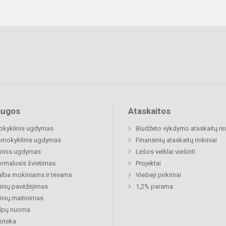
augos
Ataskaitos
okyklinis ugdymas
Biudžeto vykdymo ataskaitų rin
šmokyklinis ugdymas
Finansinių ataskaitų rinkiniai
rinis ugdymas
Lėšos veiklai viešinti
rmalusis švietimas
Projektai
lba mokiniams ir tėvams
Viešieji pirkimai
nių pavėžėjimas
1,2% parama
nių maitinimas
alpų nuoma
ioteka