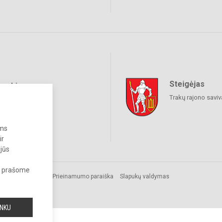
Steigėjas
raukime
Trakų rajono savi
ums
ir
 jūs
s, prašome
ės
Prieinamumo paraiška
Slapukų valdymas
INKU