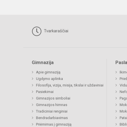
Tvarkaraščiai
Gimnazija
Pasl
Apie gimnaziją
Ikim
Ugdymo aplinka
Prie
Filosofija, vizija, misija, tikslai ir uždaviniai
Vidu
Pasiekimai
Nefo
Gimnazijos simboliai
Paga
Gimnazijos himnas
Moki
Tradiciniai renginiai
Moki
Bendradarbiavimas
Pat
Priėmimas į gimnaziją
Bibl