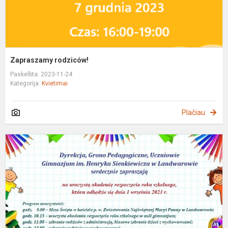
Zapraszamy rodziców!
Paskelbta: 2023-11-24
Kategorija:
Kvietimai
Plačiau
Z
n
u
p
d