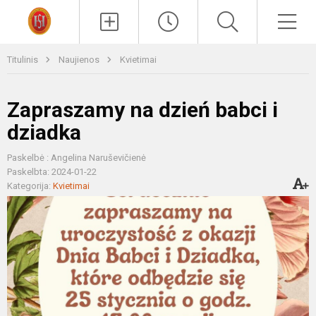
Paieška
Men
Titulinis
Naujienos
Kvietimai
Zapraszamy na dzień babci i
dziadka
Paskelbė : Angelina Naruševičienė
Paskelbta: 2024-01-22
Kategorija:
Kvietimai