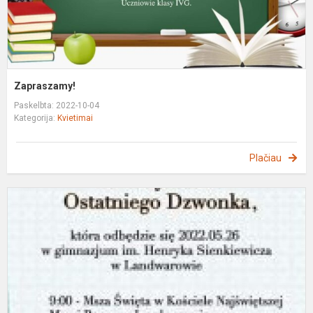
Zapraszamy!
Paskelbta: 2022-10-04
Kategorija:
Kvietimai
Plačiau
Z
n
o
d