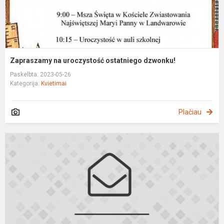
Zapraszamy na uroczystość ostatniego dzwonku!
Paskelbta: 2023-05-26
Kategorija:
Kvietimai
Plačiau
Z
K