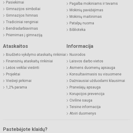
Pasiekimai
Pagalba mokiniams ir tėvams
Gimnazijos simboliai
Mokinių pavėžėjimas
Gimnazijos himnas
Mokinių maitinimas
Tradiciniai renginiai
Patalpų nuoma
Bendradarbiavimas
Biblioteka
Priėmimas į gimnaziją
Ataskaitos
Informacija
Biudžeto vykdymo ataskaitų rinkiniai
Nuorodos
Finansinių ataskaitų rinkiniai
Laisvos darbo vietos
Lėšos veiklai viešinti
Asmens duomenų apsauga
Projektai
Konsultavimasis su visuomene
Viešieji pirkimai
Dažniausiai užduodami klausimai
1,2% parama
Pranešėjų apsauga
Korupcijos prevencija
Civilinė sauga
Teisinė informacija
Atviri duomenys
Pastebėjote klaidų?