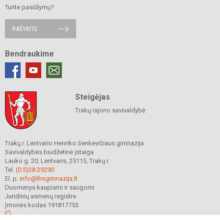
Turite pasiūlymų?
RAŠYKITE
Bendraukime
Steigėjas
Trakų rajono savivaldybė
Trakų r. Lentvario Henriko Senkevičiaus gimnazija
Savivaldybės biudžetinė įstaiga
Lauko g. 20, Lentvaris, 25115, Trakų r.
Tel.
(0 5)28 29290
El. p.
info@lhsgimnazija.lt
Duomenys kaupiami ir saugomi
Juridinių asmenų registre
Įmonės kodas 191817753