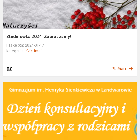
Studniówka 2024. Zapraszamy!
Paskelbta: 2024-01-17
Kategorija:
Kvietimai
Plačiau
Z
r