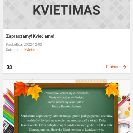
Zapraszamy! Kviečiame!
Paskelbta: 2022-12-02
Kategorija:
Kvietimai
Plačiau
Z