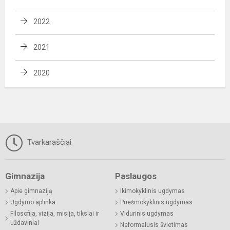
2022
2021
2020
Tvarkaraščiai
Gimnazija
Paslaugos
Apie gimnaziją
Ikimokyklinis ugdymas
Ugdymo aplinka
Priešmokyklinis ugdymas
Filosofija, vizija, misija, tikslai ir
Vidurinis ugdymas
uždaviniai
Neformalusis švietimas