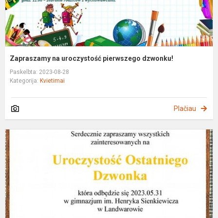
Zapraszamy na uroczystość pierwszego dzwonku!
Paskelbta: 2023-08-28
Kategorija:
Kvietimai
Plačiau
Z
n
u
o
d