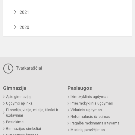
2021
2020
Tvarkaraščiai
Gimnazija
Paslaugos
Apie gimnaziją
Ikimokyklinis ugdymas
Ugdymo aplinka
Priešmokyklinis ugdymas
Filosofija, vizija, misija, tikslai ir
Vidurinis ugdymas
uždaviniai
Neformalusis švietimas
Pasiekimai
Pagalba mokiniams ir tėvams
Gimnazijos simboliai
Mokinių pavėžėjimas