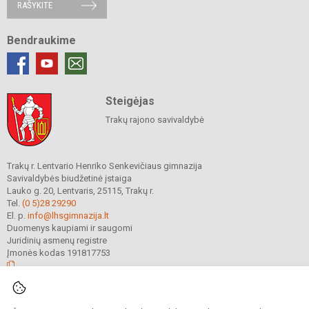
RAŠYKITE
Bendraukime
Steigėjas
Trakų rajono savivaldybė
Trakų r. Lentvario Henriko Senkevičiaus gimnazija
Savivaldybės biudžetinė įstaiga
Lauko g. 20, Lentvaris, 25115, Trakų r.
Tel.
(0 5)28 29290
El. p.
info@lhsgimnazija.lt
Duomenys kaupiami ir saugomi
Juridinių asmenų registre
Įmonės kodas 191817753
© 2022. Trakų r. Lentvario Henriko Senkevičiaus gimnazija. Visos teisės