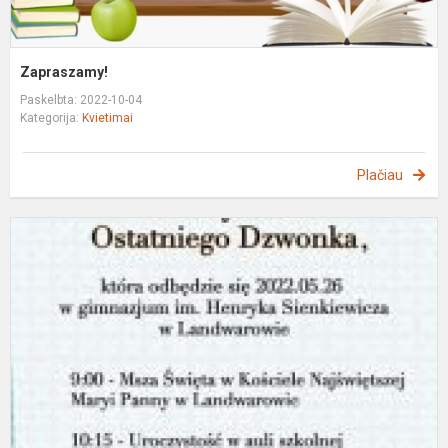
Zapraszamy!
Paskelbta: 2022-10-04
Kategorija:
Kvietimai
Plačiau
Z
n
o
d