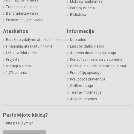
Gimnazijos himnas
Mokinių maitinimas
Tradiciniai renginiai
Patalpų nuoma
Bendradarbiavimas
Biblioteka
Priėmimas į gimnaziją
Ataskaitos
Informacija
Biudžeto vykdymo ataskaitų rinkiniai
Nuorodos
Finansinių ataskaitų rinkiniai
Laisvos darbo vietos
Lėšos veiklai viešinti
Asmens duomenų apsauga
Projektai
Konsultavimasis su visuomene
Viešieji pirkimai
Dažniausiai užduodami klausimai
1,2% parama
Pranešėjų apsauga
Korupcijos prevencija
Civilinė sauga
Teisinė informacija
Atviri duomenys
Pastebėjote klaidų?
Turite pasiūlymų?