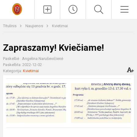
Paieška
Men
Titulinis
Naujienos
Kvietimai
Zapraszamy! Kviečiame!
Paskelbė : Angelina Naruševičienė
Paskelbta: 2022-12-02
Kategorija:
Kvietimai