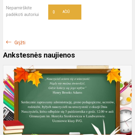
Nepamirškite
0
AČIŪ
padėkoti autoriui
Grįžti
Ankstesnės naujienos
Z