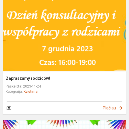
r
Zapraszamy rodziców!
Paskelbta: 2023-11-24
Kategorija:
Kvietimai
Plačiau
Z