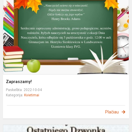
Zapraszamy!
Paskelbta: 2022-10-04
Kategorija:
Kvietimai
Plačiau
Z