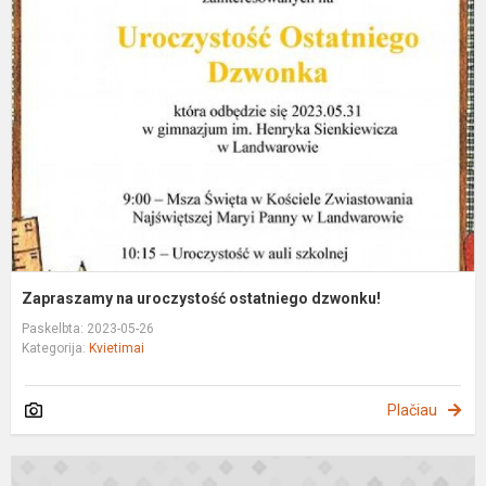
n
u
o
d
Zapraszamy na uroczystość ostatniego dzwonku!
Paskelbta: 2023-05-26
Kategorija:
Kvietimai
Plačiau
Z