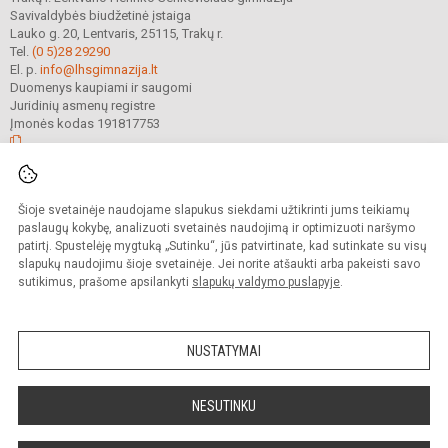
Savivaldybės biudžetinė įstaiga
Lauko g. 20, Lentvaris, 25115, Trakų r.
Tel.
(0 5)28 29290
El. p.
info@lhsgimnazija.lt
Duomenys kaupiami ir saugomi
Juridinių asmenų registre
Įmonės kodas 191817753
© 2022. Trakų r. Lentvario Henriko Senkevičiaus gimnazija. Visos teisės
Šioje svetainėje naudojame slapukus siekdami užtikrinti jums teikiamų
saugomos.
Kopijuoti turinį be raštiško gimnazijos sutikimo griežtai draudžiama.
paslaugų kokybę, analizuoti svetainės naudojimą ir optimizuoti naršymo
patirtį. Spustelėję mygtuką „Sutinku“, jūs patvirtinate, kad sutinkate su visų
Prieinamumo paraiška
Slapukų valdymas
slapukų naudojimu šioje svetainėje. Jei norite atšaukti arba pakeisti savo
sutikimus, prašome apsilankyti
slapukų valdymo puslapyje
.
Sumanus būdas atnaujinti
mokyklos interneto
svetainę
NUSTATYMAI
NESUTINKU