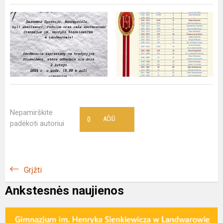
Nepamirškite
0
AČIŪ
padėkoti autoriui
Grįžti
Ankstesnės naujienos
Z