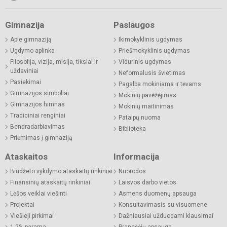
Gimnazija
Paslaugos
Apie gimnaziją
Ikimokyklinis ugdymas
Ugdymo aplinka
Priešmokyklinis ugdymas
Filosofija, vizija, misija, tikslai ir
Vidurinis ugdymas
uždaviniai
Neformalusis švietimas
Pasiekimai
Pagalba mokiniams ir tėvams
Gimnazijos simboliai
Mokinių pavėžėjimas
Gimnazijos himnas
Mokinių maitinimas
Tradiciniai renginiai
Patalpų nuoma
Bendradarbiavimas
Biblioteka
Priėmimas į gimnaziją
Ataskaitos
Informacija
Biudžeto vykdymo ataskaitų rinkiniai
Nuorodos
Finansinių ataskaitų rinkiniai
Laisvos darbo vietos
Lėšos veiklai viešinti
Asmens duomenų apsauga
Projektai
Konsultavimasis su visuomene
Viešieji pirkimai
Dažniausiai užduodami klausimai