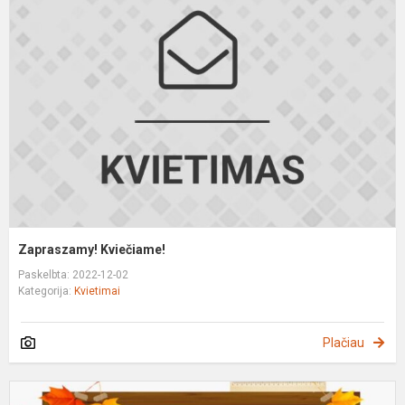
K
Zapraszamy! Kviečiame!
Paskelbta: 2022-12-02
Kategorija:
Kvietimai
Plačiau
Z