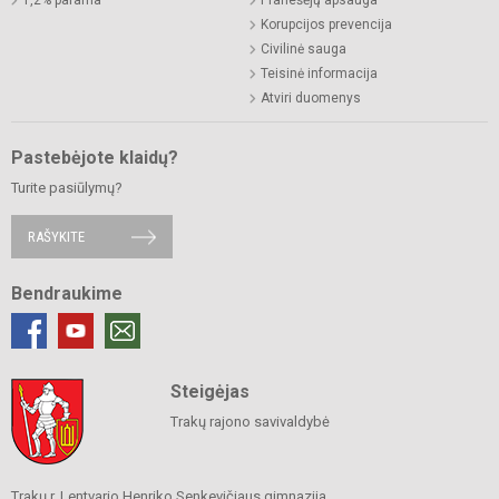
1,2% parama
Pranešėjų apsauga
Korupcijos prevencija
Civilinė sauga
Teisinė informacija
Atviri duomenys
Pastebėjote klaidų?
Turite pasiūlymų?
RAŠYKITE
Bendraukime
Steigėjas
Trakų rajono savivaldybė
Trakų r. Lentvario Henriko Senkevičiaus gimnazija