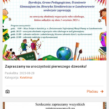
n
u
p
d
Zapraszamy na uroczystość pierwszego dzwonku!
Paskelbta: 2023-08-28
Kategorija:
Kvietimai
Plačiau
Z