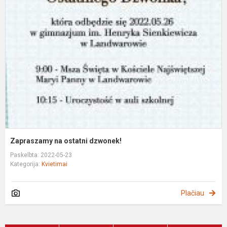
n
o
d
Zapraszamy na ostatni dzwonek!
Paskelbta: 2022-05-23
Kategorija:
Kvietimai
Plačiau