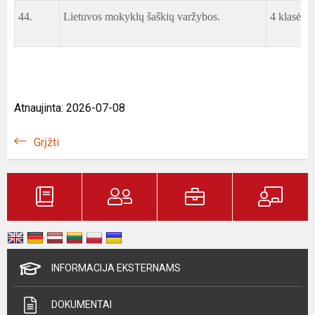
44.
Lietuvos mokyklų šaškių varžybos.
4 klasės 
Atnaujinta: 2026-07-08
Grįžti
INFORMACIJA EKSTERNAMS
DOKUMENTAI