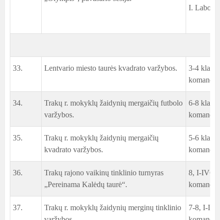
I. Labovič
33.
Lentvario miesto taurės kvadrato varžybos.
3-4 klasi
komanda
34.
Trakų r. mokyklų žaidynių mergaičių futbolo
6-8 klasi
varžybos.
komanda
35.
Trakų r. mokyklų žaidynių mergaičių
5-6 klasi
kvadrato varžybos.
komanda
36.
Trakų rajono vaikinų tinklinio turnyras
8, I-IVG 
„Pereinama Kalėdų taurė“.
komanda
37.
Trakų r. mokyklų žaidynių merginų tinklinio
7-8, I-IIG
varžybos.
komanda