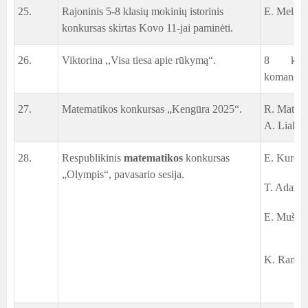
25.
Rajoninis 5-8 klasių mokinių istorinis
E. Melguj
konkursas skirtas Kovo 11-jai paminėti.
26.
Viktorina ,,Visa tiesa apie rūkymą“.
8 klas
komanda
27.
Matematikos konkursas „Kengūra 2025“.
R. Matuse
A. Lialka
28.
Respublikinis
matematikos
konkursas
E. Kurec,
„Olympis“, pavasario sesija.
T. Adameit
E. Muščin
K. Ramaša