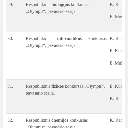
29.
Respublikinis
biologijos
konkursas
K. Ramaša
„Olympis“, pavasario sesija.
E. Muščin
30.
Respublikinis
informatikos
konkursas
K. Ramaša
„Olympis“, pavasario sesija.
E. Kurec,
E. Muščin
31.
Respublikinis
fizikos
konkursas „Olympis“,
E. Kurec,
pavasario sesija.
K. Ramaša
32.
Respublikinis
chemijos
konkursas
K. Ramaš
„Olympis“, pavasario sesija.