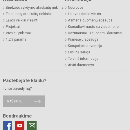
Biudžeto vykdymo ataskaitų rinkiniai
Nuorodos
Finansinių ataskaitų rinkiniai
Laisvos darbo vietos
Lėšos veiklai viešinti
Asmens duomenų apsauga
Projektai
Konsultavimasis su visuomene
Viešieji pirkimai
Dažniausiai užduodami klausimai
1,2% parama
Pranešėjų apsauga
Korupcijos prevencija
Civilinė sauga
Teisinė informacija
Atviri duomenys
Pastebėjote klaidų?
Turite pasiūlymų?
RAŠYKITE
Bendraukime