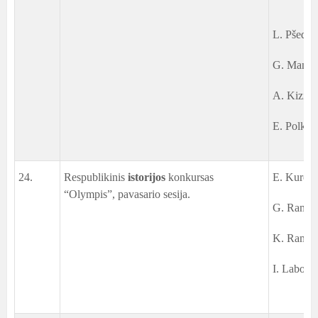
L. Pšedni,
G. Mann, 
A. Kizine
E. Polkov
24.
Respublikinis
istorijos
konkursas
E. Kurec,
“Olympis”, pavasario sesija.
G. Ramane
K. Ramaša
I. Labovič