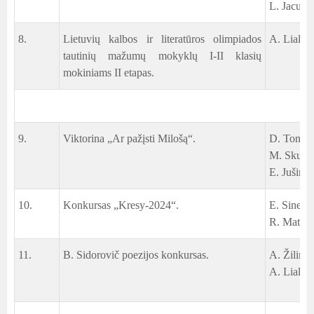
L. Jacunsk
8.
Lietuvių kalbos ir literatūros olimpiados
A. Lialka
tautinių mažumų mokyklų I-II klasių
mokiniams II etapas.
9.
Viktorina „Ar pažįsti Milošą“.
D. Tomaše
M. Skurzy
E. Jušinsk
10.
Konkursas „Kresy-2024“.
E. Sinenk
R. Matuse
11.
B. Sidorovič poezijos konkursas.
A. Žilinsk
A. Lialka,