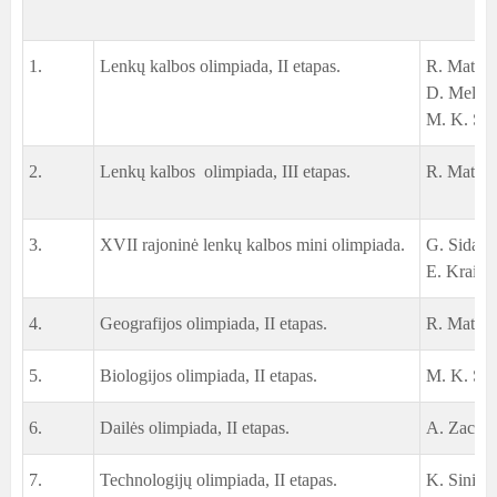
1.
Lenkų kalbos olimpiada, II etapas.
R. Matuse
D. Melguj
M. K.
Sku
2.
Lenkų kalbos olimpiada, III etapas.
R. Matuse
3.
XVII rajoninė lenkų kalbos mini olimpiada.
G. Sidarav
E. Kraičin
4.
Geografijos olimpiada, II etapas.
R. Matuse
5.
Biologijos olimpiada, II etapas.
M. K. Sku
6.
Dailės olimpiada, II etapas.
A. Zachaž
7.
Technologijų olimpiada, II etapas.
K. Siniavs