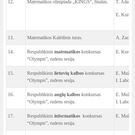
12.
Matematikos olimpiada „KINGS“, finalas.
T. Adameit
E. Kurec,
13.
Matematikos Kalėdinis turas.
A. Zachaž
14.
Respublikinis
matematikos
konkursas
E. Kurec,
“Olympis”, rudens sesija.
15.
Respublikinis
lietuvių kalbos
konkursas
E. Mužšči
“Olympis”, rudens sesija.
I. Labovič
16.
Respublikinis
anglų kalbos
konkursas
E. Mužšči
“Olympis”, rudens sesija.
I. Labovič
17.
Respublikinis
informatikos
konkursas
E. Mužšči
“Olympis”, rudens sesija.