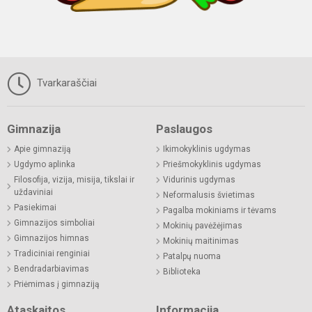
Tvarkaraščiai
Gimnazija
Paslaugos
Apie gimnaziją
Ikimokyklinis ugdymas
Ugdymo aplinka
Priešmokyklinis ugdymas
Filosofija, vizija, misija, tikslai ir
Vidurinis ugdymas
uždaviniai
Neformalusis švietimas
Pasiekimai
Pagalba mokiniams ir tėvams
Gimnazijos simboliai
Mokinių pavėžėjimas
Gimnazijos himnas
Mokinių maitinimas
Tradiciniai renginiai
Patalpų nuoma
Bendradarbiavimas
Biblioteka
Priėmimas į gimnaziją
Ataskaitos
Informacija