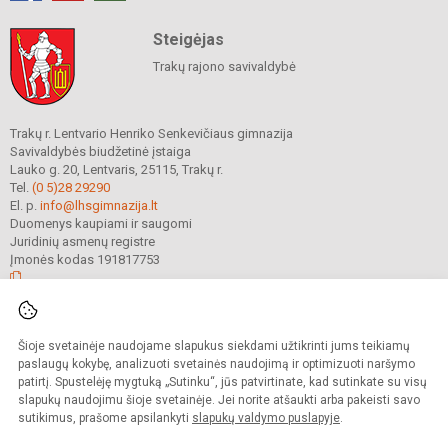
Steigėjas
Trakų rajono savivaldybė
Trakų r. Lentvario Henriko Senkevičiaus gimnazija
Savivaldybės biudžetinė įstaiga
Lauko g. 20, Lentvaris, 25115, Trakų r.
Tel.
(0 5)28 29290
El. p.
info@lhsgimnazija.lt
Duomenys kaupiami ir saugomi
Juridinių asmenų registre
Įmonės kodas 191817753
© 2022. Trakų r. Lentvario Henriko Senkevičiaus gimnazija. Visos teisės
Šioje svetainėje naudojame slapukus siekdami užtikrinti jums teikiamų
saugomos.
Kopijuoti turinį be raštiško gimnazijos sutikimo griežtai draudžiama.
paslaugų kokybę, analizuoti svetainės naudojimą ir optimizuoti naršymo
patirtį. Spustelėję mygtuką „Sutinku“, jūs patvirtinate, kad sutinkate su visų
Prieinamumo paraiška
Slapukų valdymas
slapukų naudojimu šioje svetainėje. Jei norite atšaukti arba pakeisti savo
sutikimus, prašome apsilankyti
slapukų valdymo puslapyje
.
Sumanus būdas atnaujinti
mokyklos interneto