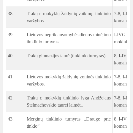
38.
Trakų r. mokyklų žaidynių vaikinų tinklinio
7-8, I-IIG
varžybos.
komanda
39.
Lietuvos nepriklausomybės dienos minėjimo
I-IVG 7-8,
tinklinio turnyras.
mokinių 
40.
Trakų gimnazijos taurė (tinklinio turnyras).
8, I-IVG 
komanda
41.
Lietuvos mokyklų žaidynių zoninės tinklinio
7-8, I-IIG
varžybos.
komanda
42.
Trakų r. mokyklų tinklinio lyga Andžejaus
7-8, I-IIG
Stelmachovskio taurei laimėti.
komanda
43.
Merginų tinklinio turnyras „Drauge prie
8, I-IVG 
tinklo“
komanda