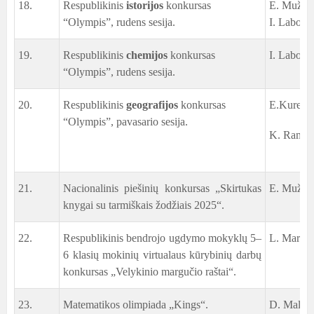
18.
Respublikinis
istorijos
konkursas
E. Mužšči
“Olympis”, rudens sesija.
I. Labovič
19.
Respublikinis
chemijos
konkursas
I. Labovič
“Olympis”, rudens sesija.
20.
Respublikinis
geografijos
konkursas
E.Kurec, 
“Olympis”, pavasario sesija.
K. Ramaša
21.
Nacionalinis piešinių konkursas „Skirtukas
E. Mužšči
knygai su tarmiškais žodžiais 2025“.
22.
Respublikinis bendrojo ugdymo mokyklų 5–
L. Marče
6 klasių mokinių virtualaus kūrybinių darbų
konkursas „Velykinio margučio raštai“.
23.
Matematikos olimpiada
„Kings“.
D. Malach