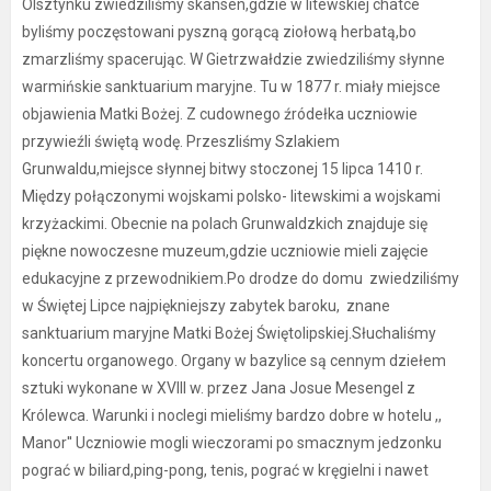
Olsztynku zwiedziliśmy skansen,gdzie w litewskiej chatce
byliśmy poczęstowani pyszną gorącą ziołową herbatą,bo
zmarzliśmy spacerując. W Gietrzwałdzie zwiedziliśmy słynne
warmińskie sanktuarium maryjne. Tu w 1877 r. miały miejsce
objawienia Matki Bożej. Z cudownego źródełka uczniowie
przywieźli świętą wodę. Przeszliśmy Szlakiem
Grunwaldu,miejsce słynnej bitwy stoczonej 15 lipca 1410 r.
Między połączonymi wojskami polsko- litewskimi a wojskami
krzyżackimi. Obecnie na polach Grunwaldzkich znajduje się
piękne nowoczesne muzeum,gdzie uczniowie mieli zajęcie
edukacyjne z przewodnikiem.Po drodze do domu zwiedziliśmy
w Świętej Lipce najpiękniejszy zabytek baroku, znane
sanktuarium maryjne Matki Bożej Świętolipskiej.Słuchaliśmy
koncertu organowego. Organy w bazylice są cennym dziełem
sztuki wykonane w XVIII w. przez Jana Josue Mesengel z
Królewca. Warunki i noclegi mieliśmy bardzo dobre w hotelu ,,
Manor'' Uczniowie mogli wieczorami po smacznym jedzonku
pograć w biliard,ping-pong, tenis, pograć w kręgielni i nawet