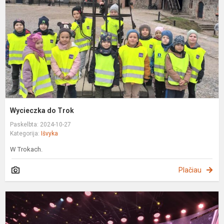
Wycieczka do Trok
Paskelbta: 2024-10-27
Kategorija:
Išvyka
W Trokach.
Plačiau
I
n
w