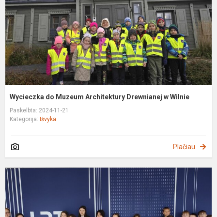
D
W
Wycieczka do Muzeum Architektury Drewnianej w Wilnie
Paskelbta: 2024-11-21
Kategorija:
Išvyka
Plačiau
I
l
k
ir