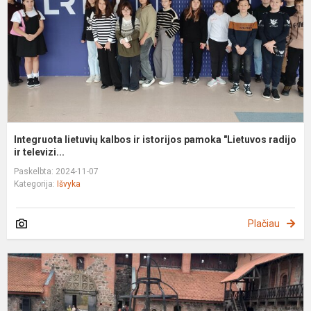
i
p
"
ra
Integruota lietuvių kalbos ir istorijos pamoka "Lietuvos radijo
ir televizi...
Paskelbta: 2024-11-07
Kategorija:
Išvyka
Plačiau
W
d
T