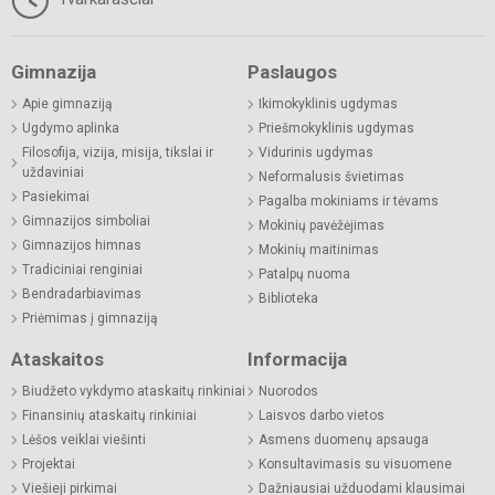
Gimnazija
Paslaugos
Apie gimnaziją
Ikimokyklinis ugdymas
Ugdymo aplinka
Priešmokyklinis ugdymas
Filosofija, vizija, misija, tikslai ir
Vidurinis ugdymas
uždaviniai
Neformalusis švietimas
Pasiekimai
Pagalba mokiniams ir tėvams
Gimnazijos simboliai
Mokinių pavėžėjimas
Gimnazijos himnas
Mokinių maitinimas
Tradiciniai renginiai
Patalpų nuoma
Bendradarbiavimas
Biblioteka
Priėmimas į gimnaziją
Ataskaitos
Informacija
Biudžeto vykdymo ataskaitų rinkiniai
Nuorodos
Finansinių ataskaitų rinkiniai
Laisvos darbo vietos
Lėšos veiklai viešinti
Asmens duomenų apsauga
Projektai
Konsultavimasis su visuomene
Viešieji pirkimai
Dažniausiai užduodami klausimai