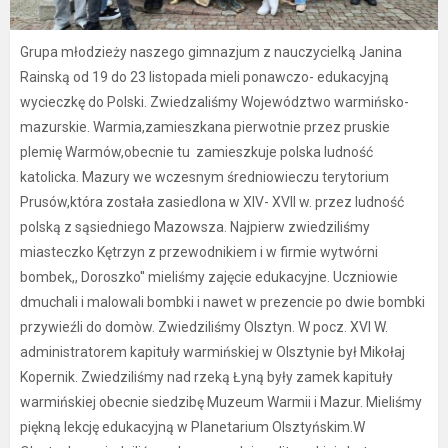
Grupa młodzieży naszego gimnazjum z nauczycielką Janina
Rainską od 19 do 23 listopada mieli ponawczo- edukacyjną
wycieczkę do Polski. Zwiedzaliśmy Województwo warmińsko-
mazurskie. Warmia,zamieszkana pierwotnie przez pruskie
plemię Warmów,obecnie tu zamieszkuje polska ludność
katolicka. Mazury we wczesnym średniowieczu terytorium
Prusów,która została zasiedlona w XIV- XVII w. przez ludność
polską z sąsiedniego Mazowsza. Najpierw zwiedziliśmy
miasteczko Kętrzyn z przewodnikiem i w firmie wytwórni
bombek,, Doroszko'' mieliśmy zajęcie edukacyjne. Uczniowie
dmuchali i malowali bombki i nawet w prezencie po dwie bombki
przywieźli do domòw. Zwiedziliśmy Olsztyn. W pocz. XVI W.
administratorem kapituły warmińskiej w Olsztynie był Mikołaj
Kopernik. Zwiedziliśmy nad rzeką Łyną były zamek kapituły
warmińskiej obecnie siedzibę Muzeum Warmii i Mazur. Mieliśmy
piękną lekcję edukacyjną w Planetarium Olsztyńskim.W