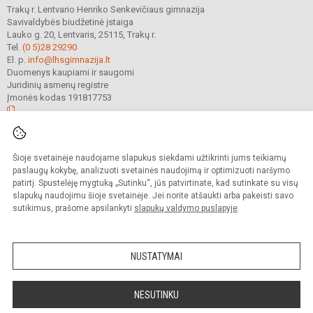
Trakų r. Lentvario Henriko Senkevičiaus gimnazija
Savivaldybės biudžetinė įstaiga
Lauko g. 20, Lentvaris, 25115, Trakų r.
Tel.
(0 5)28 29290
El. p.
info@lhsgimnazija.lt
Duomenys kaupiami ir saugomi
Juridinių asmenų registre
Įmonės kodas 191817753
© 2022. Trakų r. Lentvario Henriko Senkevičiaus gimnazija. Visos teisės
Šioje svetainėje naudojame slapukus siekdami užtikrinti jums teikiamų
saugomos.
Kopijuoti turinį be raštiško gimnazijos sutikimo griežtai draudžiama.
paslaugų kokybę, analizuoti svetainės naudojimą ir optimizuoti naršymo
patirtį. Spustelėję mygtuką „Sutinku“, jūs patvirtinate, kad sutinkate su visų
Prieinamumo paraiška
Slapukų valdymas
slapukų naudojimu šioje svetainėje. Jei norite atšaukti arba pakeisti savo
sutikimus, prašome apsilankyti
slapukų valdymo puslapyje
.
Sumanus būdas atnaujinti
mokyklos interneto
svetainę
NUSTATYMAI
NESUTINKU