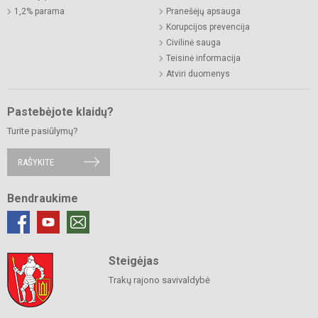
1,2% parama
Pranešėjų apsauga
Korupcijos prevencija
Civilinė sauga
Teisinė informacija
Atviri duomenys
Pastebėjote klaidų?
Turite pasiūlymų?
RAŠYKITE
Bendraukime
Steigėjas
Trakų rajono savivaldybė