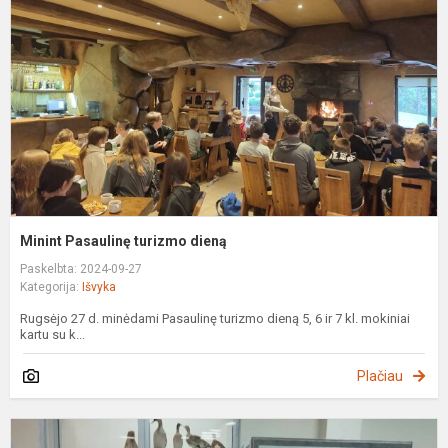
d
Minint Pasaulinę turizmo dieną
Paskelbta: 2024-09-27
Kategorija:
Išvyka
Rugsėjo 27 d. minėdami Pasaulinę turizmo dieną 5, 6 ir 7 kl. mokiniai
kartu su k...
Plačiau
P