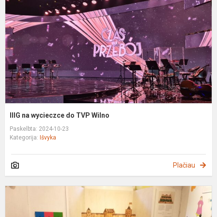
d
T
W
IIIG na wycieczce do TVP Wilno
Paskelbta: 2024-10-23
Kategorija:
Išvyka
Plačiau
m
z