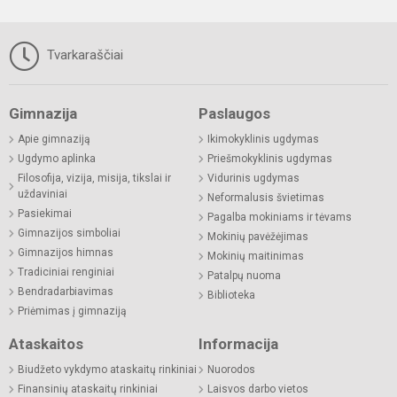
Tvarkaraščiai
Gimnazija
Paslaugos
Apie gimnaziją
Ikimokyklinis ugdymas
Ugdymo aplinka
Priešmokyklinis ugdymas
Filosofija, vizija, misija, tikslai ir
Vidurinis ugdymas
uždaviniai
Neformalusis švietimas
Pasiekimai
Pagalba mokiniams ir tėvams
Gimnazijos simboliai
Mokinių pavėžėjimas
Gimnazijos himnas
Mokinių maitinimas
Tradiciniai renginiai
Patalpų nuoma
Bendradarbiavimas
Biblioteka
Priėmimas į gimnaziją
Ataskaitos
Informacija
Biudžeto vykdymo ataskaitų rinkiniai
Nuorodos
Finansinių ataskaitų rinkiniai
Laisvos darbo vietos