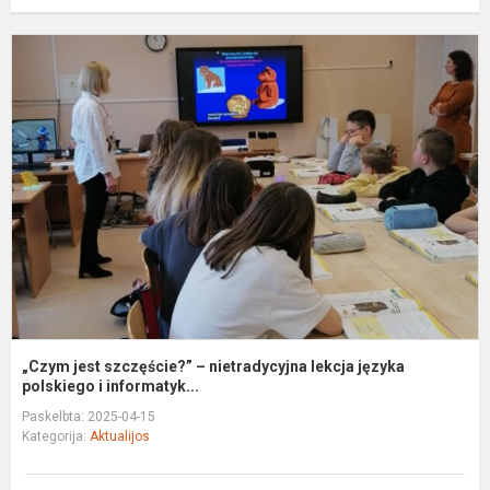
„
j
s
–
n
l
j
p
„Czym jest szczęście?” – nietradycyjna lekcja języka
polskiego i informatyk...
Paskelbta: 2025-04-15
Kategorija:
Aktualijos