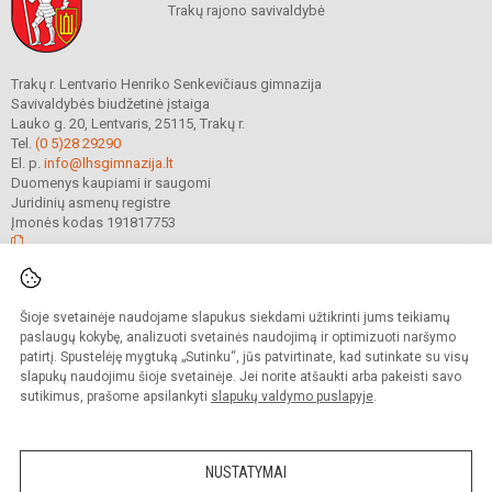
Trakų rajono savivaldybė
Trakų r. Lentvario Henriko Senkevičiaus gimnazija
Savivaldybės biudžetinė įstaiga
Lauko g. 20, Lentvaris, 25115, Trakų r.
Tel.
(0 5)28 29290
El. p.
info@lhsgimnazija.lt
Duomenys kaupiami ir saugomi
Juridinių asmenų registre
Įmonės kodas 191817753
© 2022. Trakų r. Lentvario Henriko Senkevičiaus gimnazija. Visos teisės
Šioje svetainėje naudojame slapukus siekdami užtikrinti jums teikiamų
saugomos.
Kopijuoti turinį be raštiško gimnazijos sutikimo griežtai draudžiama.
paslaugų kokybę, analizuoti svetainės naudojimą ir optimizuoti naršymo
patirtį. Spustelėję mygtuką „Sutinku“, jūs patvirtinate, kad sutinkate su visų
Prieinamumo paraiška
Slapukų valdymas
slapukų naudojimu šioje svetainėje. Jei norite atšaukti arba pakeisti savo
sutikimus, prašome apsilankyti
slapukų valdymo puslapyje
.
Sumanus būdas atnaujinti
mokyklos interneto
svetainę
NUSTATYMAI