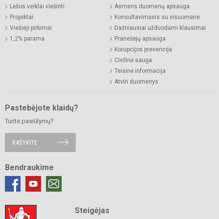
Lėšos veiklai viešinti
Asmens duomenų apsauga
Projektai
Konsultavimasis su visuomene
Viešieji pirkimai
Dažniausiai užduodami klausimai
1,2% parama
Pranešėjų apsauga
Korupcijos prevencija
Civilinė sauga
Teisinė informacija
Atviri duomenys
Pastebėjote klaidų?
Turite pasiūlymų?
RAŠYKITE
Bendraukime
Steigėjas