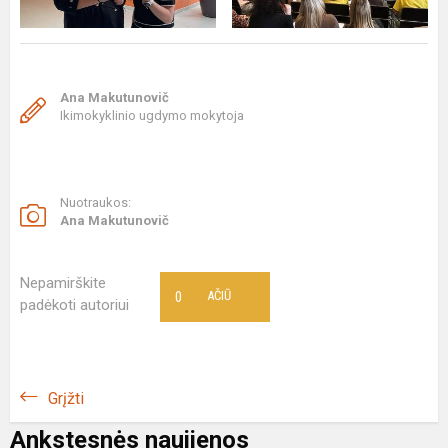
Ana Makutunovič
Ikimokyklinio ugdymo mokytoja
Nuotraukos:
Ana Makutunovič
Nepamirškite
0
AČIŪ
padėkoti autoriui
Grįžti
Ankstesnės naujienos