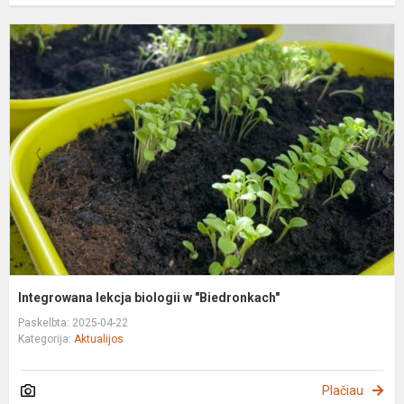
I
l
b
"
Integrowana lekcja biologii w "Biedronkach"
Paskelbta: 2025-04-22
Kategorija:
Aktualijos
Plačiau