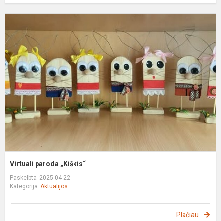
V
p
„
Virtuali paroda „Kiškis“
Paskelbta: 2025-04-22
Kategorija:
Aktualijos
Plačiau