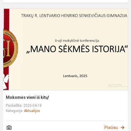
M
v
i
k
Mokomės vieni iš kitų!
Paskelbta: 2025-04-18
Kategorija:
Aktualijos
Plačiau