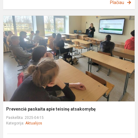
Plačiau
P
p
a
t
a
Prevenciė paskaita apie teisinę atsakomybę
Paskelbta: 2025-04-15
Kategorija:
Aktualijos