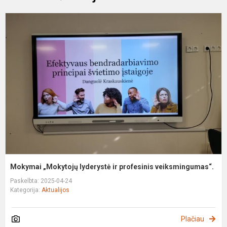
M
„
l
ir
p
v
Mokymai „Mokytojų lyderystė ir profesinis veiksmingumas“.
Paskelbta: 2025-04-24
Kategorija:
Aktualijos
Plačiau