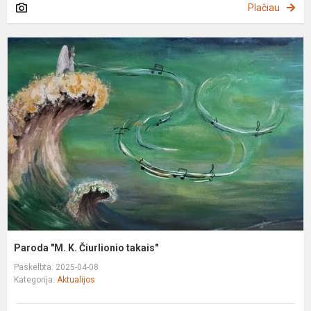
Plačiau
P
"
K
Č
t
Paroda "M. K. Čiurlionio takais"
Paskelbta: 2025-04-08
Kategorija:
Aktualijos