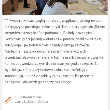
11 kwietnia w klasie piątej odbyła się wyjątkowa, zintegrowana
lekcja języka polskiego i informatyki. Tematem zajęć było „Różne
rozumienie szczęścia” na podstawie „Ballady o szczęściu” .
Uczniowie, pracując indywidualnie i w parach, analizowali tekst,
odkrywając, jak bohaterowie ballady pojmują szczęście.
Następnie – już z pomocą narzędzi informatycznych –
przedstawiali swoje refleksje w formie grafiki komputerowej. Na
koniec opowiedzieli, czym dla nich samych jest szczęście. To
była lekcja, która łączyła słowo z obrazem, refleksję z
technologią, a treść z osobistym przeżyciem. Bo przecież
szczęście... dla każdego znaczy coś innego.
Lilija Kondratovič
Lenkų kalbos mokytoja