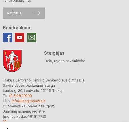
Turite pasiūlymų?
RAŠYKITE
Bendraukime
Steigėjas
Trakų rajono savivaldybė
Trakų r. Lentvario Henriko Senkevičiaus gimnazija
Savivaldybės biudžetinė įstaiga
Lauko g. 20, Lentvaris, 25115, Trakų r.
Tel.
(0 5)28 29290
El. p.
info@lhsgimnazija.lt
Duomenys kaupiami ir saugomi
Juridinių asmenų registre
Įmonės kodas 191817753