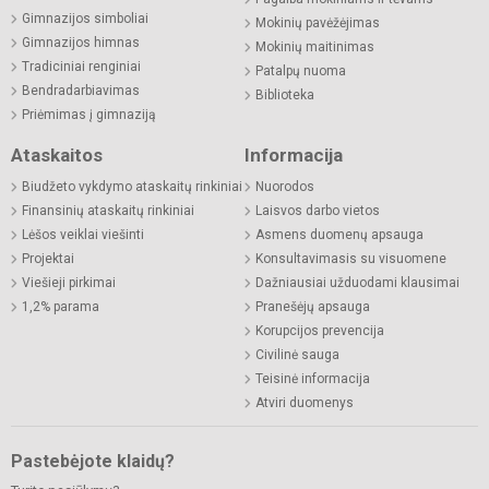
Gimnazijos simboliai
Mokinių pavėžėjimas
Gimnazijos himnas
Mokinių maitinimas
Tradiciniai renginiai
Patalpų nuoma
Bendradarbiavimas
Biblioteka
Priėmimas į gimnaziją
Ataskaitos
Informacija
Biudžeto vykdymo ataskaitų rinkiniai
Nuorodos
Finansinių ataskaitų rinkiniai
Laisvos darbo vietos
Lėšos veiklai viešinti
Asmens duomenų apsauga
Projektai
Konsultavimasis su visuomene
Viešieji pirkimai
Dažniausiai užduodami klausimai
1,2% parama
Pranešėjų apsauga
Korupcijos prevencija
Civilinė sauga
Teisinė informacija
Atviri duomenys
Pastebėjote klaidų?