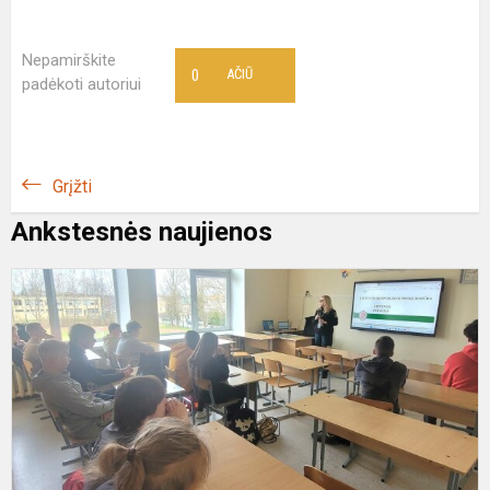
Nepamirškite
0
AČIŪ
padėkoti autoriui
Grįžti
Ankstesnės naujienos
P
p
a
t
a