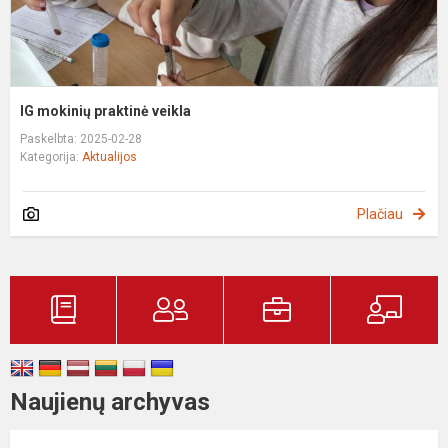
IG mokinių praktinė veikla
Paskelbta: 2025-02-28
Kategorija:
Aktualijos
Plačiau
Naujienų archyvas