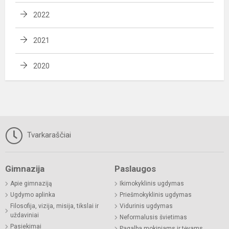
2022
2021
2020
Tvarkaraščiai
Gimnazija
Paslaugos
Apie gimnaziją
Ikimokyklinis ugdymas
Ugdymo aplinka
Priešmokyklinis ugdymas
Filosofija, vizija, misija, tikslai ir
Vidurinis ugdymas
uždaviniai
Neformalusis švietimas
Pasiekimai
Pagalba mokiniams ir tėvams