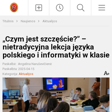
Paieška
Men
Titulinis
Naujienos
Aktualijos
„Czym jest szczęście?” –
nietradycyjna lekcja języka
polskiego i informatyki w klasie
Paskelbė : Angelina Naruševičienė
Paskelbta: 2025-04-15
Kategorija:
Aktualijos