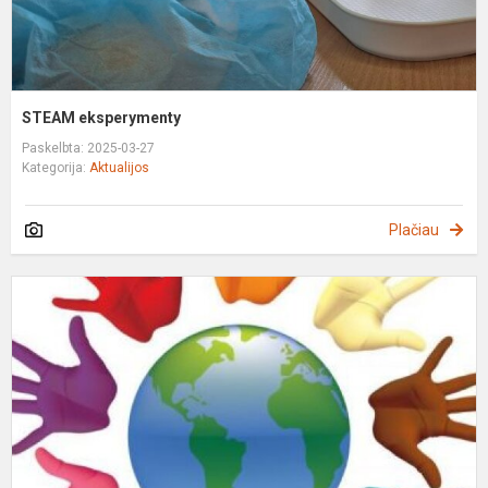
STEAM eksperymenty
Paskelbta: 2025-03-27
Kategorija:
Aktualijos
Plačiau
P
p
"
p