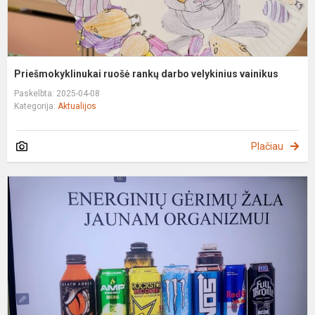
Priešmokyklinukai ruošė rankų darbo velykinius vainikus
Paskelbta: 2025-04-08
Kategorija:
Aktualijos
Plačiau
P
p
a
e
g