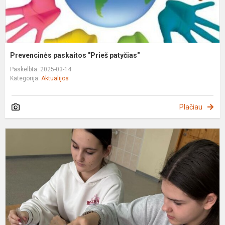
Prevencinės paskaitos "Prieš patyčias"
Paskelbta: 2025-03-14
Kategorija:
Aktualijos
Plačiau
I
m
p
v