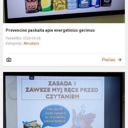
Prevencinė paskaita apie energetinius gėrimus
Paskelbta: 2025-03-28
Kategorija:
Aktualijos
Plačiau
"
ś
k