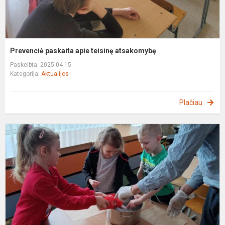
Prevenciė paskaita apie teisinę atsakomybę
Paskelbta: 2025-04-15
Kategorija:
Aktualijos
Plačiau
E
“