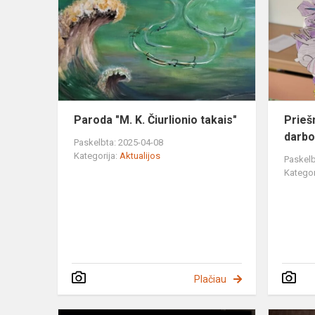
K.
Čiurlionio
takais"
Paroda "M. K. Čiurlionio takais"
Prieš
darbo
Paskelbta: 2025-04-08
Kategorija:
Aktualijos
Paskelb
Kategor
Plačiau