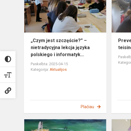
–
nietradycyjn
lekcja
języka
polski...
„Czym jest szczęście?” –
Preve
nietradycyjna lekcja języka
teisi
polskiego i informatyk...
Paskelb
Kategor
Paskelbta: 2025-04-15
Kategorija:
Aktualijos
Plačiau
Paroda
"M.