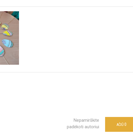
Nepamirškite
0
AČIŪ
padėkoti autoriui