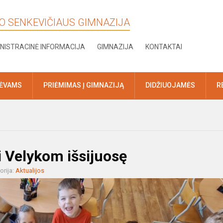
KO SENKEVIČIAUS GIMNAZIJA
NISTRACINĖ INFORMACIJA
GIMNAZIJA
KONTAKTAI
TĖVAMS
PRIĖMIMAS Į GIMNAZIJĄ
DIDŽIUOJAMĖS
R
i Velykom išsijuosę
orija:
Aktualijos