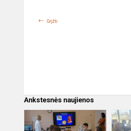
Grįžti
Ankstesnės naujienos
„Czym
jest
szczęście?