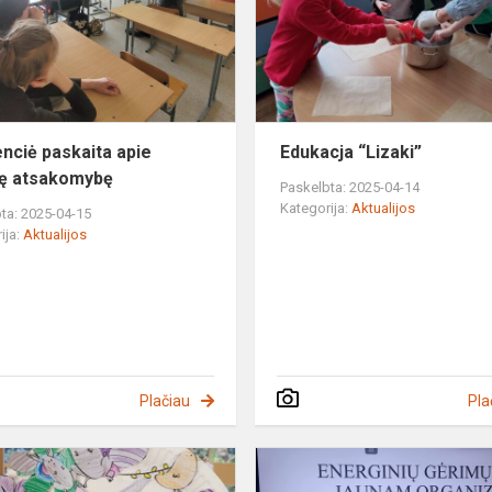
teisinę
a
atsakomybę
nciė paskaita apie
Edukacja “Lizaki”
nę atsakomybę
Paskelbta: 2025-04-14
Kategorija:
Aktualijos
ta: 2025-04-15
ija:
Aktualijos
Plačiau
Pla
Priešmokyklinukai
ruošė