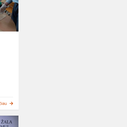
čiau
Prevencinė
paskaita