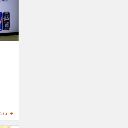
apie
energetinius
gėrimus
čiau