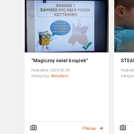
"Magiczny
świat
książek"
"Magiczny świat książek"
STEA
Paskelbta: 2025-03-28
Paskelb
Kategorija:
Aktualijos
Kategor
Plačiau