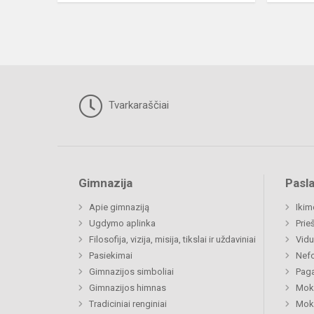
Tvarkaraščiai
Gimnazija
Pasl
Apie gimnaziją
Ikim
Ugdymo aplinka
Prie
Filosofija, vizija, misija, tikslai ir uždaviniai
Vidu
Pasiekimai
Nefo
Gimnazijos simboliai
Paga
Gimnazijos himnas
Moki
Tradiciniai renginiai
Moki