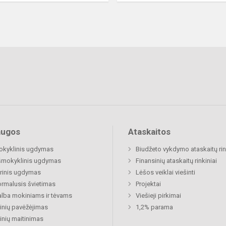
augos
Ataskaitos
okyklinis ugdymas
Biudžeto vykdymo ataskaitų rin
šmokyklinis ugdymas
Finansinių ataskaitų rinkiniai
rinis ugdymas
Lėšos veiklai viešinti
rmalusis švietimas
Projektai
lba mokiniams ir tėvams
Viešieji pirkimai
nių pavėžėjimas
1,2% parama
nių maitinimas