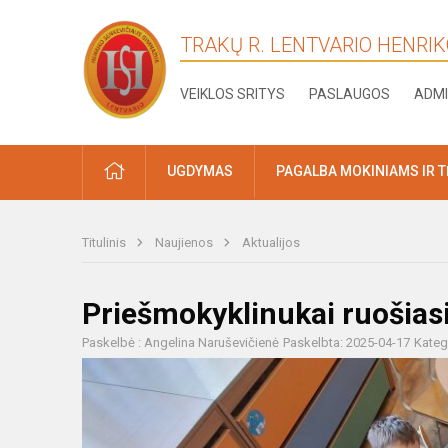
TRAKŲ R. LENTVARIO HENRI
VEIKLOS SRITYS
PASLAUGOS
ADMI
PRADŽIA
UGDYMAS
PAGALBA MOKINIAMS IR 
Titulinis
Naujienos
Aktualijos
Priešmokyklinukai ruošias
Paskelbė : Angelina Naruševičienė
Paskelbta: 2025-04-17
Kateg