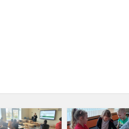
Prevenciė
paskaita
”
apie