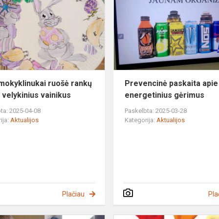
rankų
darbo
velykinius
vainikus
mokyklinukai ruošė rankų
Prevencinė paskaita apie
 velykinius vainikus
energetinius gėrimus
ta: 2025-04-08
Paskelbta: 2025-03-28
ija:
Aktualijos
Kategorija:
Aktualijos
Plačiau
Pla