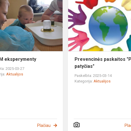
STEAM
eksperymenty
M eksperymenty
Prevencinės paskaitos "P
patyčias"
ta: 2025-03-27
ija:
Aktualijos
Paskelbta: 2025-03-14
Kategorija:
Aktualijos
Plačiau
Pla