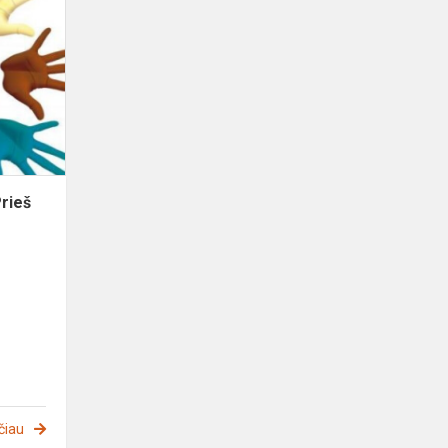
Prevencinės
paskaitos
"Prieš
patyčias"
rieš
čiau