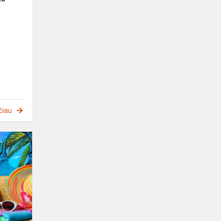
čiau
Prevencinė
paskaita
"Saugi
vasara"