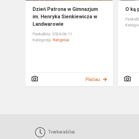
Landwa...
Dzień Patrona w Gimnazjum
O ką 
im. Henryka Sienkiewicza w
Paskelb
Landwarowie
Kategor
Paskelbta: 2024-06-11
Kategorija:
Renginiai
Plačiau
Tvarkaraščiai