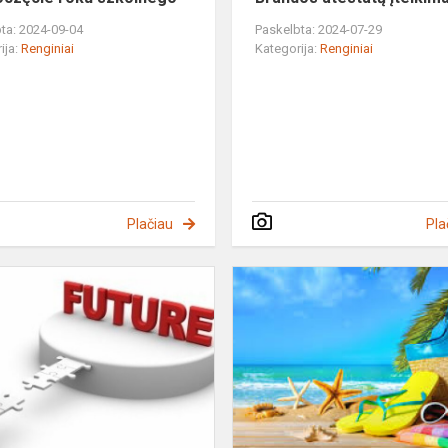
ta: 2024-09-04
Paskelbta: 2024-07-29
ija:
Renginiai
Kategorija:
Renginiai
Plačiau
Pla
O
ką
po
12-
os?
a