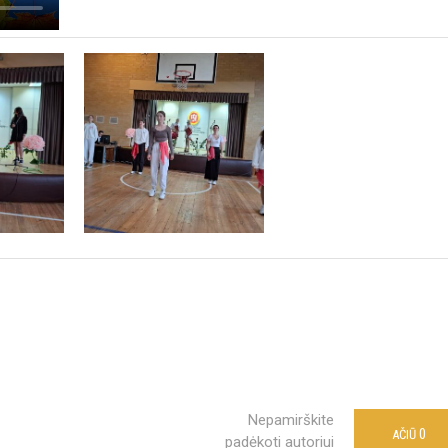
Nepamirškite
0
AČIŪ
padėkoti autoriui