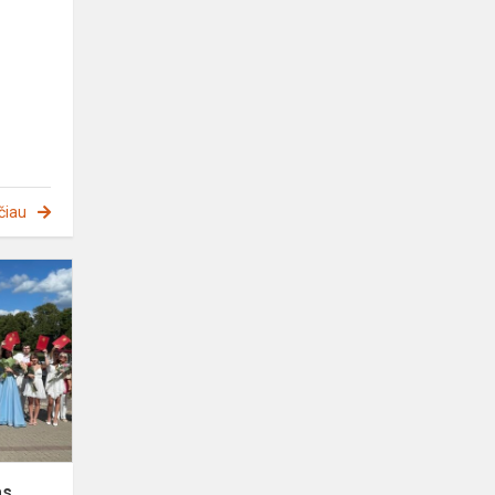
čiau
Brandos
atestatų
įteikimas
as