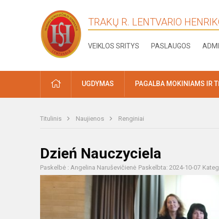
TRAKŲ R. LENTVARIO HENRI
VEIKLOS SRITYS
PASLAUGOS
ADMI
PRADŽIA
UGDYMAS
PAGALBA MOKINIAMS IR 
Titulinis
Naujienos
Renginiai
Dzień Nauczyciela
Paskelbė : Angelina Naruševičienė
Paskelbta: 2024-10-07
Kateg