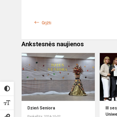
Grįžti
Ankstesnės naujienos
Dzień
Seniora
Dzień Seniora
III s
Uniwe
Paskelbta: 2024-10-02