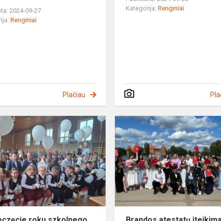
Kategorija:
Renginiai
ta: 2024-09-27
ija:
Renginiai
Plačiau
Pla
Rozpoczęcie
roku
e
szkolnego
częcie roku szkolnego
Brandos atestatų įteikim