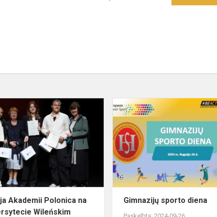
III
sesja
Akademii
Polonica
na
Uniwersytecie
Wileńskim
esja Akademii Polonica na
Gimnazijų sporto diena
rsytecie Wileńskim
Paskelbta: 2024-09-26