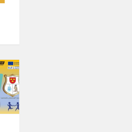
Gimnazijų
sporto
diena