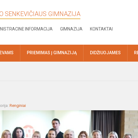
KO SENKEVIČIAUS GIMNAZIJA
NISTRACINĖ INFORMACIJA
GIMNAZIJA
KONTAKTAI
TĖVAMS
PRIĖMIMAS Į GIMNAZIJĄ
DIDŽIUOJAMĖS
R
orija:
Renginiai