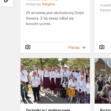
Kategorija:
Renginiai
Paskelb
Kategor
29 września jest obchodzony Dzień
Seniora. Z tej okazji odbył się
koncert ucznió...
Plačiau
Dożynki
w
Landwarowi
Dożynki w Landwarowie
Rozpo