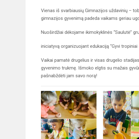
Vienas iš svarbiausių Gimnazijos uždavinių – tob
gimnazijos gyvenimą padeda vaikams geriau ugdy
Nuoširdžiai dėkojame ikimokyklinės “Saulutė” gr
iniciatyvą organizuojant edukaciją “Gyvi tropiniai d
Vaikai pamatė drugelius ir visas drugelio stadijas
gyvenimo trukmę. Išmoko elgtis su mažais gyvūnėli
pašnabždėti jam savo norą!