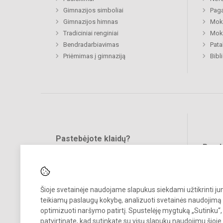
Gimnazijos simboliai
Paga
Gimnazijos himnas
Moki
Tradiciniai renginiai
Moki
Bendradarbiavimas
Pat
Priėmimas į gimnaziją
Bibl
Pastebėjote klaidų?
Bend
Turite pasiūlymų?
RAŠYKITE
Šioje svetainėje naudojame slapukus siekdami užtikrinti j
teikiamų paslaugų kokybę, analizuoti svetainės naudojimą 
optimizuoti naršymo patirtį. Spustelėję mygtuką „Sutinku“,
patvirtinate, kad sutinkate su visų slapukų naudojimu šioje