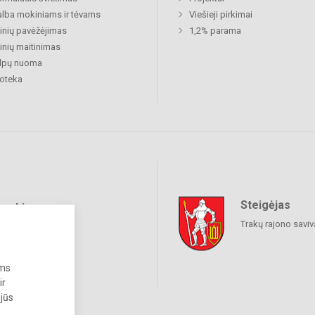
lba mokiniams ir tėvams
Viešieji pirkimai
nių pavėžėjimas
1,2% parama
nių maitinimas
alpų nuoma
ioteka
Steigėjas
raukime
Trakų rajono savi
ums
ir
 jūs