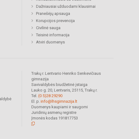
Dažniausiai užduodami klausimai
Pranešėjų apsauga
Korupcijos prevencija
Civilinė sauga
Teisinė informacija
Atviri duomenys
Trakų r. Lentvario Henriko Senkevičiaus
gimnazija
Savivaldybės biudžetinė įstaiga
Lauko g. 20, Lentvaris, 25115, Trakų r.
Tel.
(0 5)28 29290
valdybė
El. p.
info@lhsgimnazija.lt
Duomenys kaupiami ir saugomi
Juridinių asmenų registre
Įmonės kodas 191817753