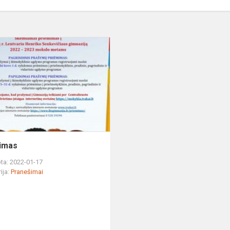
anie
Skelbimas
imas
ta: 2022-01-17
ija:
Pranešimai