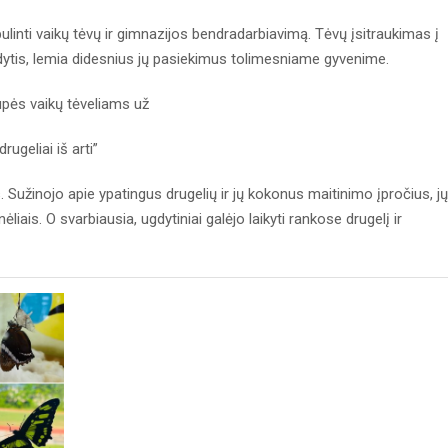
ulinti vaikų tėvų ir gimnazijos bendradarbiavimą. Tėvų įsitraukimas į
tis, lemia didesnius jų pasiekimus tolimesniame gyvenime.
upės vaikų tėveliams už
rugeliai iš arti”
. Sužinojo apie ypatingus drugelių ir jų kokonus maitinimo įpročius, jų
ais. O svarbiausia, ugdytiniai galėjo laikyti rankose drugelį ir