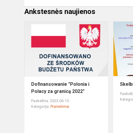
Ankstesnės naujienos
Dofinansow
"Polonia
i
Polacy
za
granicą
2022"
Dofinansowanie "Polonia i
Skelb
Polacy za granicą 2022"
Paskelb
Kategor
Paskelbta: 2023-06-15
Kategorija:
Pranešimai