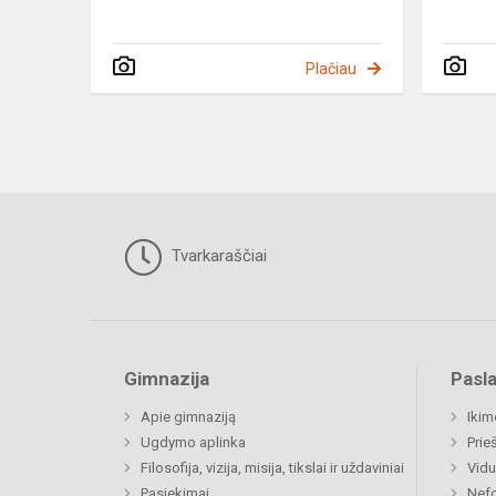
Plačiau
Tvarkaraščiai
Gimnazija
Pasl
Apie gimnaziją
Ikim
Ugdymo aplinka
Prie
Filosofija, vizija, misija, tikslai ir uždaviniai
Vidu
Pasiekimai
Nefo