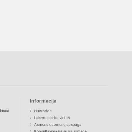
Informacija
kiniai
Nuorodos
Laisvos darbo vietos
Asmens duomenų apsauga
Konsultavimasis su visuomene