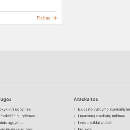
Plačiau
augos
Ataskaitos
okyklinis ugdymas
Biudžeto vykdymo ataskaitų rin
šmokyklinis ugdymas
Finansinių ataskaitų rinkiniai
rinis ugdymas
Lėšos veiklai viešinti
rmalusis švietimas
Projektai