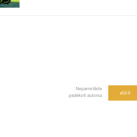
Nepamirškite
0
AČIŪ
padėkoti autoriui