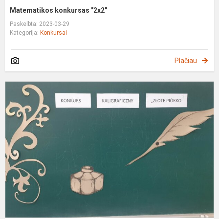
Matematikos konkursas "2x2"
Paskelbta: 2023-03-29
Kategorija:
Konkursai
Plačiau
S
k
k
"
p