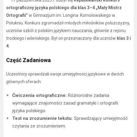
17 października 2025 r. odbył się
Republikański konkurs
ortograficzny języka polskiego dla klas 3–4 „Mały Mistrz
Ortografii”
w Gimnazjum im. Longina Komołowskiego w
Połukniu. Konkurs zgromadził młodych miłośników polszczyzny,
uczniów szkół z polskim językiem nauczania, głównie z rejonu
trockiego i wileńskiego. Był on przeznaczony dla uczniów
klas 3 i
4
.
​Część Zadaniowa
​Uczestnicy sprawdzali swoje umiejętności językowe w dwóch
głównych sferach:
Ćwiczenia ortograficzne:
Różnorodne zadania
wymagające znajomości zasad gramatyki i ortografii
języka polskiego.
Test na zrozumienie tekstu:
Sprawdzający umiejętność
czytania ze zrozumieniem.