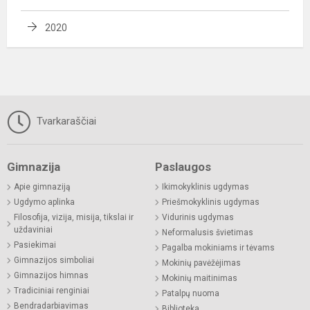
2020
Tvarkaraščiai
Gimnazija
Paslaugos
Apie gimnaziją
Ikimokyklinis ugdymas
Ugdymo aplinka
Priešmokyklinis ugdymas
Filosofija, vizija, misija, tikslai ir
Vidurinis ugdymas
uždaviniai
Neformalusis švietimas
Pasiekimai
Pagalba mokiniams ir tėvams
Gimnazijos simboliai
Mokinių pavėžėjimas
Gimnazijos himnas
Mokinių maitinimas
Tradiciniai renginiai
Patalpų nuoma
Bendradarbiavimas
Biblioteka