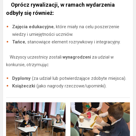
​ Oprócz rywalizacji, w ramach wydarzenia
odbyły się również:
Zajęcia edukacyjne
, które miały na celu poszerzenie
wiedzy i umiejętności uczniów.
Tańce
, stanowiące element rozrywkowy i integracyjny.
​Wszyscy uczestnicy zostali
wynagrodzeni
za udział w
konkursie, otrzymując:
Dyplomy
(za udział lub potwierdzające zdobyte miejsca).
Książeczki
(jako nagrody rzeczowe/upominki).