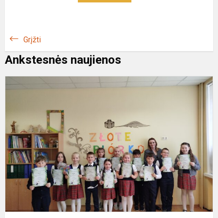
Grįžti
Ankstesnės naujienos
K
k