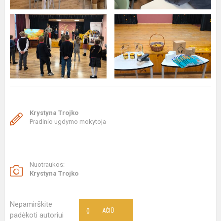
Krystyna Trojko
Pradinio ugdymo mokytoja
Nuotraukos:
Krystyna Trojko
Nepamirškite
0
AČIŪ
padėkoti autoriui