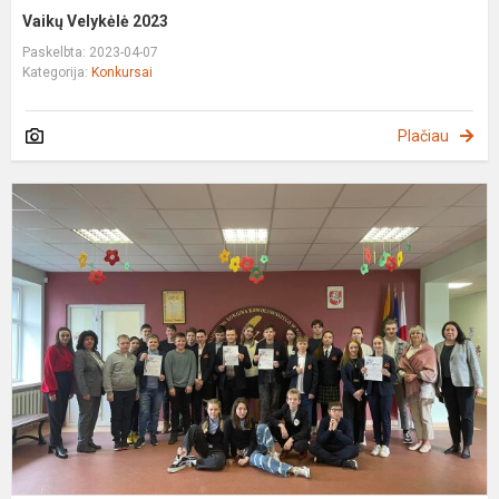
Vaikų Velykėlė 2023
Paskelbta: 2023-04-07
Kategorija:
Konkursai
Plačiau
M
k
"