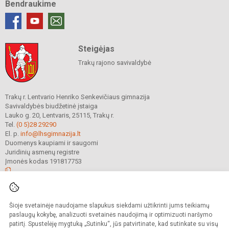
Bendraukime
Steigėjas
Trakų rajono savivaldybė
Trakų r. Lentvario Henriko Senkevičiaus gimnazija
Savivaldybės biudžetinė įstaiga
Lauko g. 20, Lentvaris, 25115, Trakų r.
Tel.
(0 5)28 29290
El. p.
info@lhsgimnazija.lt
Duomenys kaupiami ir saugomi
Juridinių asmenų registre
Įmonės kodas 191817753
© 2022. Trakų r. Lentvario Henriko Senkevičiaus gimnazija. Visos teisės
Šioje svetainėje naudojame slapukus siekdami užtikrinti jums teikiamų
saugomos.
Kopijuoti turinį be raštiško gimnazijos sutikimo griežtai draudžiama.
paslaugų kokybę, analizuoti svetainės naudojimą ir optimizuoti naršymo
patirtį. Spustelėję mygtuką „Sutinku“, jūs patvirtinate, kad sutinkate su visų
Prieinamumo paraiška
Slapukų valdymas