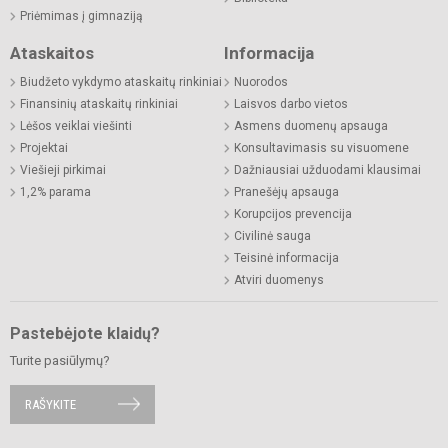
Priėmimas į gimnaziją
Ataskaitos
Informacija
Biudžeto vykdymo ataskaitų rinkiniai
Nuorodos
Finansinių ataskaitų rinkiniai
Laisvos darbo vietos
Lėšos veiklai viešinti
Asmens duomenų apsauga
Projektai
Konsultavimasis su visuomene
Viešieji pirkimai
Dažniausiai užduodami klausimai
1,2% parama
Pranešėjų apsauga
Korupcijos prevencija
Civilinė sauga
Teisinė informacija
Atviri duomenys
Pastebėjote klaidų?
Turite pasiūlymų?
RAŠYKITE