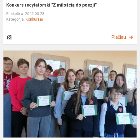
Konkurs recytatorski "Z miłością do poezji"
Paskelbta: 2025-03-28
Kategorija:
Konkursai
Plačiau
"
2