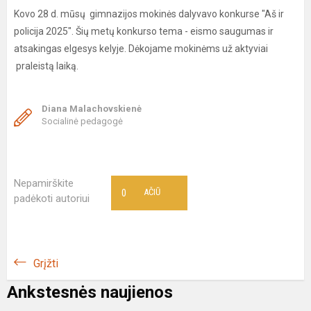
Kovo 28 d. mūsų gimnazijos mokinės dalyvavo konkurse "Aš ir
policija 2025". Šių metų konkurso tema - eismo saugumas ir
atsakingas elgesys kelyje. Dėkojame mokinėms už aktyviai
praleistą laiką.
Diana Malachovskienė
Socialinė pedagogė
Nepamirškite
0
AČIŪ
padėkoti autoriui
Grįžti
Ankstesnės naujienos