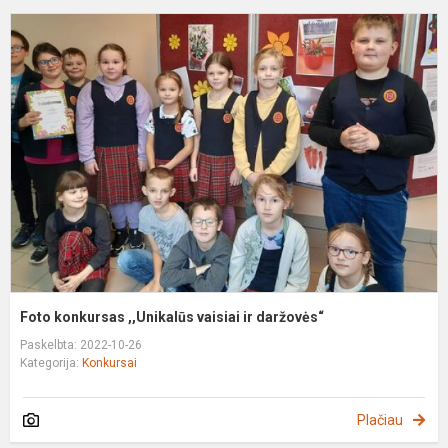
F
k
,
v
ir
d
Foto konkursas ,,Unikalūs vaisiai ir daržovės“
Paskelbta: 2022-10-26
Kategorija:
Konkursai
Plačiau