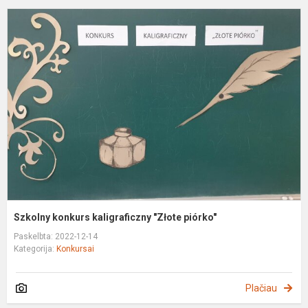
S
k
k
"
p
Szkolny konkurs kaligraficzny "Złote piórko"
Paskelbta: 2022-12-14
Kategorija:
Konkursai
Plačiau