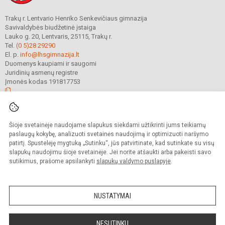
Trakų r. Lentvario Henriko Senkevičiaus gimnazija
Savivaldybės biudžetinė įstaiga
Lauko g. 20, Lentvaris, 25115, Trakų r.
Tel.
(0 5)28 29290
El. p.
info@lhsgimnazija.lt
Duomenys kaupiami ir saugomi
Juridinių asmenų registre
Įmonės kodas 191817753
© 2022. Trakų r. Lentvario Henriko Senkevičiaus gimnazija. Visos teisės
Šioje svetainėje naudojame slapukus siekdami užtikrinti jums teikiamų
saugomos.
Kopijuoti turinį be raštiško gimnazijos sutikimo griežtai draudžiama.
paslaugų kokybę, analizuoti svetainės naudojimą ir optimizuoti naršymo
patirtį. Spustelėję mygtuką „Sutinku“, jūs patvirtinate, kad sutinkate su visų
Prieinamumo paraiška
Slapukų valdymas
slapukų naudojimu šioje svetainėje. Jei norite atšaukti arba pakeisti savo
sutikimus, prašome apsilankyti
slapukų valdymo puslapyje
.
Sumanus būdas atnaujinti
mokyklos interneto
svetainę
NUSTATYMAI
NESUTINKU