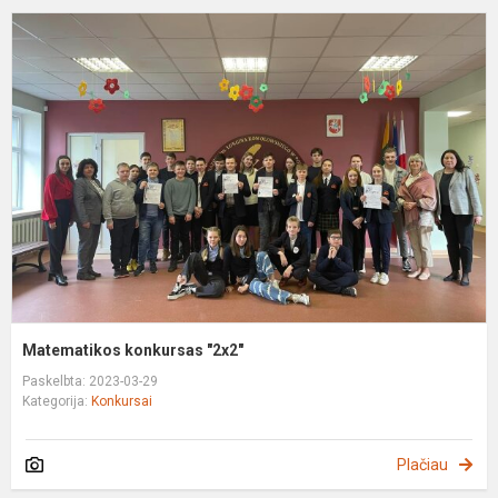
M
k
"
Matematikos konkursas "2x2"
Paskelbta: 2023-03-29
Kategorija:
Konkursai
Plačiau