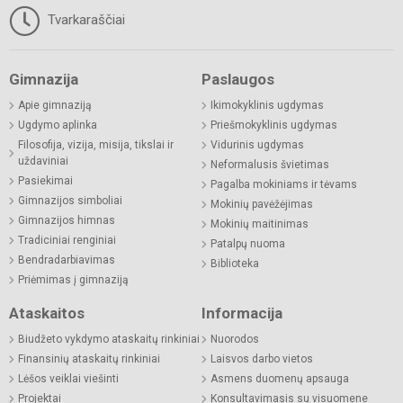
Tvarkaraščiai
Gimnazija
Paslaugos
Apie gimnaziją
Ikimokyklinis ugdymas
Ugdymo aplinka
Priešmokyklinis ugdymas
Filosofija, vizija, misija, tikslai ir
Vidurinis ugdymas
uždaviniai
Neformalusis švietimas
Pasiekimai
Pagalba mokiniams ir tėvams
Gimnazijos simboliai
Mokinių pavėžėjimas
Gimnazijos himnas
Mokinių maitinimas
Tradiciniai renginiai
Patalpų nuoma
Bendradarbiavimas
Biblioteka
Priėmimas į gimnaziją
Ataskaitos
Informacija
Biudžeto vykdymo ataskaitų rinkiniai
Nuorodos
Finansinių ataskaitų rinkiniai
Laisvos darbo vietos
Lėšos veiklai viešinti
Asmens duomenų apsauga
Projektai
Konsultavimasis su visuomene