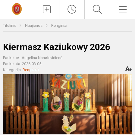
Paieška
Men
Titulinis
Naujienos
Renginiai
Kiermasz Kaziukowy 2026
Paskelbė : Angelina Naruševičienė
Paskelbta: 2026-03-05
Kategorija:
Renginiai