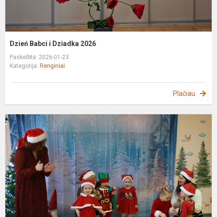
Dzień Babci i Dziadka 2026
Paskelbta: 2026-01-23
Kategorija:
Renginiai
Plačiau
P
k
–
ś
s
z
M