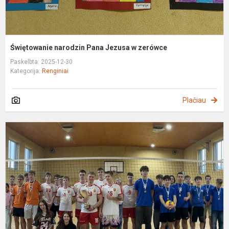
Świętowanie narodzin Pana Jezusa w zerówce
Paskelbta: 2025-12-30
Kategorija:
Renginiai
Plačiau
K
t
2