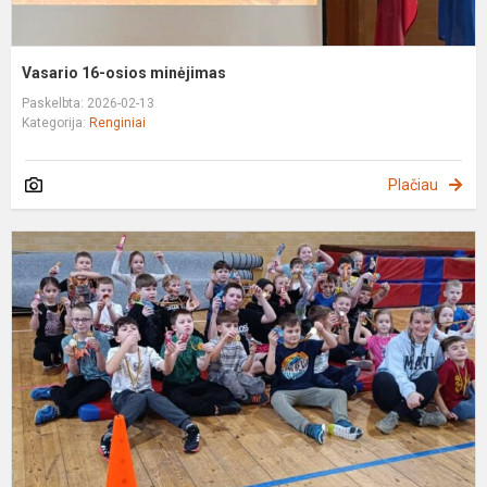
Vasario 16-osios minėjimas
Paskelbta: 2026-02-13
Kategorija:
Renginiai
Plačiau
S
š
"