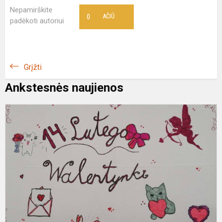
Nepamirškite
0
AČIŪ
padėkoti autoriui
Grįžti
Ankstesnės naujienos
W
n
g