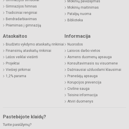
Mokinių pavėžėjimas
Gimnazijos himnas
Mokinių maitinimas
Tradiciniai renginiai
Patalpų nuoma
Bendradarbiavimas
Biblioteka
Priėmimas į gimnaziją
Ataskaitos
Informacija
Biudžeto vykdymo ataskaitų rinkiniai
Nuorodos
Finansinių ataskaitų rinkiniai
Laisvos darbo vietos
Lėšos veiklai viešinti
Asmens duomenų apsauga
Projektai
Konsultavimasis su visuomene
Viešieji pirkimai
Dažniausiai užduodami klausimai
1,2% parama
Pranešėjų apsauga
Korupcijos prevencija
Civilinė sauga
Teisinė informacija
Atviri duomenys
Pastebėjote klaidų?
Turite pasiūlymų?