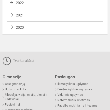
2022
2021
2020
Tvarkaraščiai
Gimnazija
Paslaugos
Apie gimnaziją
Ikimokyklinis ugdymas
Ugdymo aplinka
Priešmokyklinis ugdymas
Filosofija, vizija, misija, tikslai ir
Vidurinis ugdymas
uždaviniai
Neformalusis švietimas
Pasiekimai
Pagalba mokiniams ir tėvams
Gimnazijos simboliai