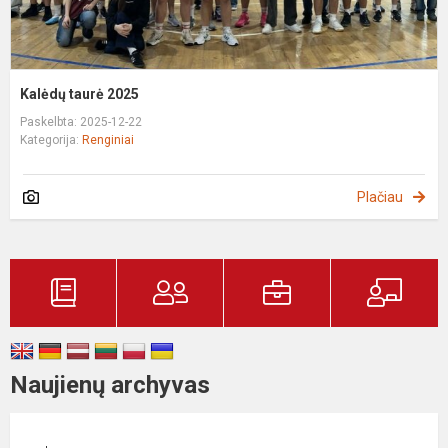
Kalėdų taurė 2025
Paskelbta: 2025-12-22
Kategorija:
Renginiai
Plačiau
Naujienų archyvas