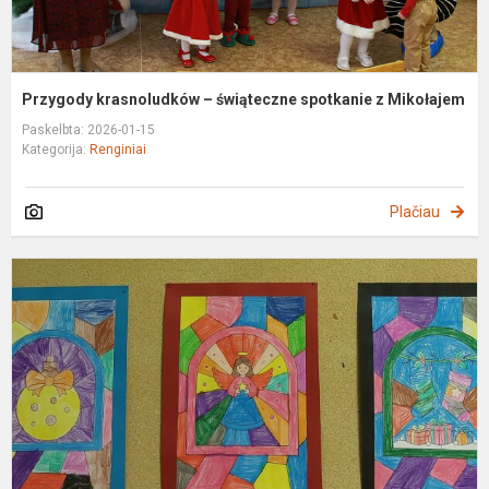
Przygody krasnoludków – świąteczne spotkanie z Mikołajem
Paskelbta: 2026-01-15
Kategorija:
Renginiai
Plačiau
Ś
n
P
J
z