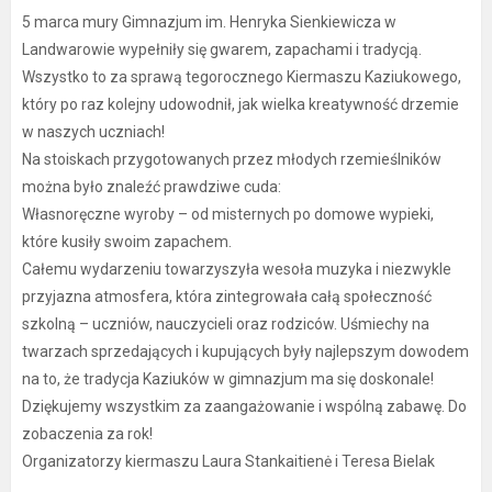
5 marca mury Gimnazjum im. Henryka Sienkiewicza w
Landwarowie wypełniły się gwarem, zapachami i tradycją.
Wszystko to za sprawą tegorocznego Kiermaszu Kaziukowego,
który po raz kolejny udowodnił, jak wielka kreatywność drzemie
w naszych uczniach!
Na stoiskach przygotowanych przez młodych rzemieślników
można było znaleźć prawdziwe cuda:
Własnoręczne wyroby – od misternych po domowe wypieki,
które kusiły swoim zapachem.
Całemu wydarzeniu towarzyszyła wesoła muzyka i niezwykle
przyjazna atmosfera, która zintegrowała całą społeczność
szkolną – uczniów, nauczycieli oraz rodziców. Uśmiechy na
twarzach sprzedających i kupujących były najlepszym dowodem
na to, że tradycja Kaziuków w gimnazjum ma się doskonale!
Dziękujemy wszystkim za zaangażowanie i wspólną zabawę. Do
zobaczenia za rok!
Organizatorzy kiermaszu Laura Stankaitienė i Teresa Bielak