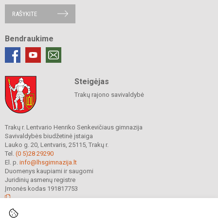
RAŠYKITE
Bendraukime
Steigėjas
Trakų rajono savivaldybė
Trakų r. Lentvario Henriko Senkevičiaus gimnazija
Savivaldybės biudžetinė įstaiga
Lauko g. 20, Lentvaris, 25115, Trakų r.
Tel.
(0 5)28 29290
El. p.
info@lhsgimnazija.lt
Duomenys kaupiami ir saugomi
Juridinių asmenų registre
Įmonės kodas 191817753