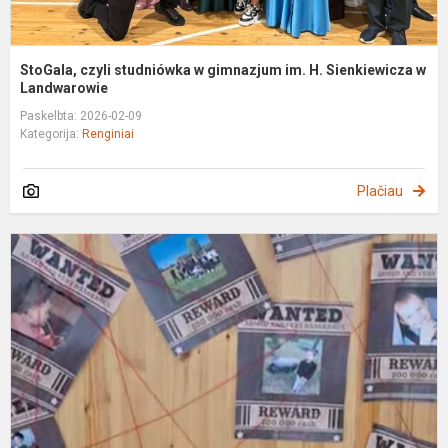
StoGala, czyli studniówka w gimnazjum im. H. Sienkiewicza w
Landwarowie
Paskelbta: 2026-02-09
Kategorija:
Renginiai
Plačiau
M
p
p
„
d