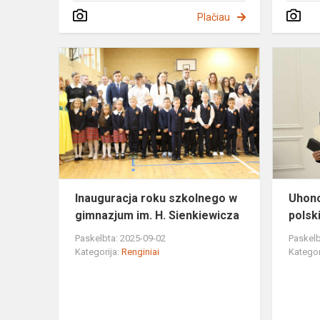
Plačiau
Inauguracja
roku
szkolnego
w
gimnazjum
im.
H.
Sienkiewicz
Inauguracja roku szkolnego w
Uhono
gimnazjum im. H. Sienkiewicza
polsk
Paskelbta: 2025-09-02
Paskelb
Kategorija:
Renginiai
Kategor