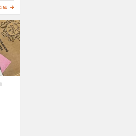
čiau
Saugiai
ruošiamės
vasarai
i