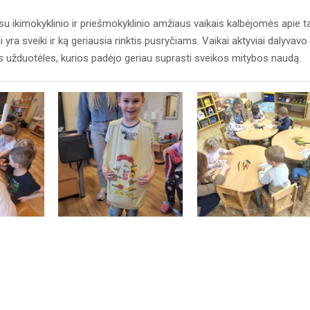
u ikimokyklinio ir priešmokyklinio amžiaus vaikais kalbėjomės apie ta
yra sveiki ir ką geriausia rinktis pusryčiams. Vaikai aktyviai dalyvavo
ines užduotėles, kurios padėjo geriau suprasti sveikos mitybos naudą.