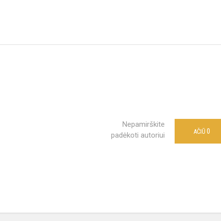
Nepamirškite
0
AČIŪ
padėkoti autoriui