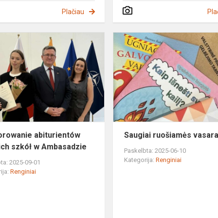
Plačiau
Pla
Uhonorowanie
abiturientów
polskich
szkół
w
Ambasadzie
a
rowanie abiturientów
Saugiai ruošiamės vasara
ich szkół w Ambasadzie
Paskelbta: 2025-06-10
Kategorija:
Renginiai
ta: 2025-09-01
ija:
Renginiai