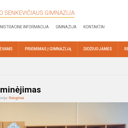
KO SENKEVIČIAUS GIMNAZIJA
NISTRACINĖ INFORMACIJA
GIMNAZIJA
KONTAKTAI
TĖVAMS
PRIĖMIMAS Į GIMNAZIJĄ
DIDŽIUOJAMĖS
R
 minėjimas
orija:
Renginiai