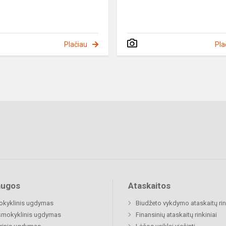
Plačiau
Pla
augos
Ataskaitos
okyklinis ugdymas
Biudžeto vykdymo ataskaitų rin
šmokyklinis ugdymas
Finansinių ataskaitų rinkiniai