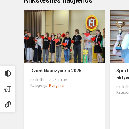
Ankstesnės naujienos
Dzień
Nauczyciela
2025
Dzień Nauczyciela 2025
Sport
aktyv
Paskelbta: 2025-10-06
Kategorija:
Renginiai
Paskelb
Kategor