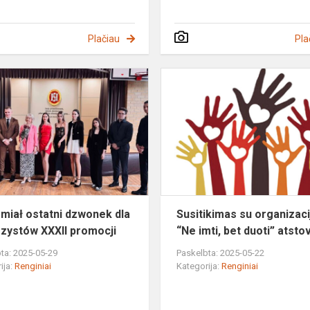
Plačiau
Pla
Zabrzmiał
ostatni
dzwonek
dla
maturzystów
XXXII
promocji
miał ostatni dzwonek dla
Susitikimas su organizac
zystów XXXII promocji
“Ne imti, bet duoti” atsto
ta: 2025-05-29
Paskelbta: 2025-05-22
ija:
Renginiai
Kategorija:
Renginiai