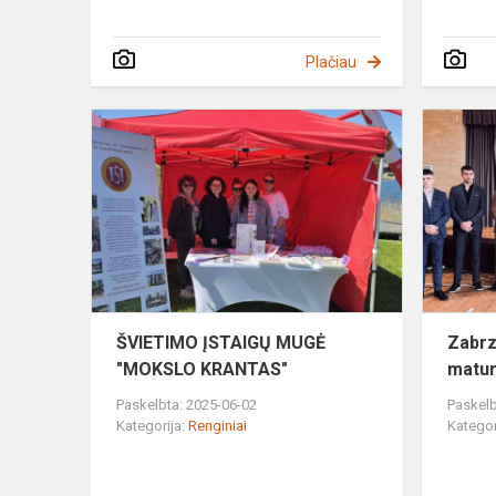
Plačiau
ŠVIETIMO
ĮSTAIGŲ
MUGĖ
"MOKSLO
KRANTAS"
ŠVIETIMO ĮSTAIGŲ MUGĖ
Zabrz
"MOKSLO KRANTAS"
matur
Paskelbta: 2025-06-02
Paskelb
Kategorija:
Renginiai
Kategor