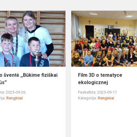
Sporto
šventė
,,Būkime
fiziškai
aktyvūs”
o šventė ,,Būkime fiziškai
Film 3D o tematyce
ūs”
ekologicznej
ta: 2025-09-26
Paskelbta: 2025-09-17
ija:
Renginiai
Kategorija:
Renginiai