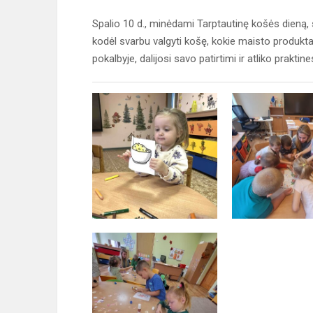
Spalio 10 d., minėdami Tarptautinę košės dieną, s
kodėl svarbu valgyti košę, kokie maisto produktai 
pokalbyje, dalijosi savo patirtimi ir atliko prakt