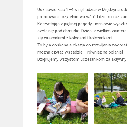
Uczniowie klas 1–4 wzięli udział w Międzynarod
promowanie czytelnictwa wśród dzieci oraz zac
Korzystając z pięknej pogody, uczniowie wyszli
czytelnię pod chmurką. Dzieci z wielkim zaintere
się wrażeniami z kolegami i koleżankami.
To była doskonała okazja do rozwijania wyobraź
można czytać wszędzie – również na polanie!
Dziękujemy wszystkim uczestnikom za aktywny u