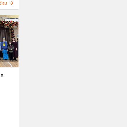
čiau
Projekto
veiklų
"Tyrinėjimo
menas"
apibendrinimas
mo