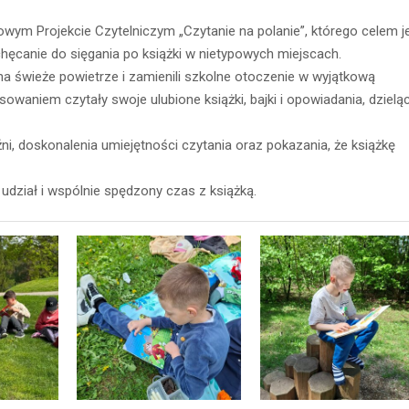
owym Projekcie Czytelniczym „Czytanie na polanie”, którego celem j
hęcanie do sięgania po książki w nietypowych miejscach.
 na świeże powietrze i zamienili szkolne otoczenie w wyjątkową
sowaniem czytały swoje ulubione książki, bajki i opowiadania, dzielą
ni, doskonalenia umiejętności czytania oraz pokazania, że książkę
dział i wspólnie spędzony czas z książką.