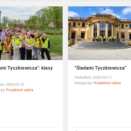
"Śladami
Tyszkiewicza":
klasy
2
ir
4
ami Tyszkiewicza": klasy
"Śladami Tyszkiewicza"
Paskelbta: 2026-05-11
Kategorija:
Projektinė veikla
ta: 2026-05-12
ija:
Projektinė veikla