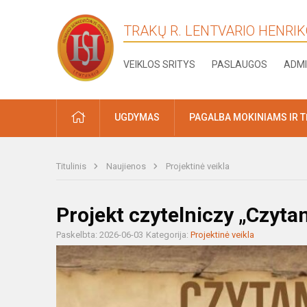
TRAKŲ R. LENTVARIO HENRI
VEIKLOS SRITYS
PASLAUGOS
ADMI
PRADŽIA
UGDYMAS
PAGALBA MOKINIAMS IR 
Titulinis
Naujienos
Projektinė veikla
Projekt czytelniczy „Czytan
Paskelbta: 2026-06-03
Kategorija:
Projektinė veikla