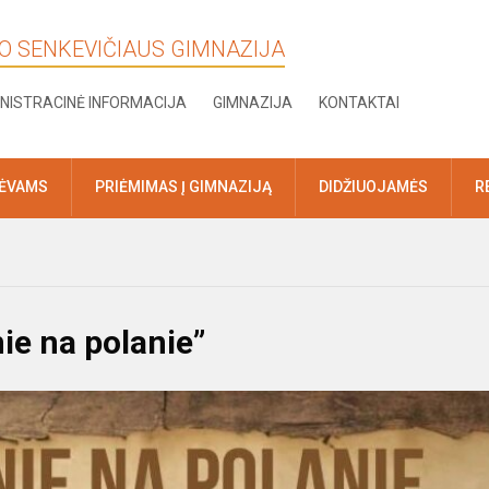
KO SENKEVIČIAUS GIMNAZIJA
NISTRACINĖ INFORMACIJA
GIMNAZIJA
KONTAKTAI
TĖVAMS
PRIĖMIMAS Į GIMNAZIJĄ
DIDŽIUOJAMĖS
R
ie na polanie”