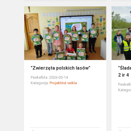
"Zwierzęta
polskich
lasów"
"Zwierzęta polskich lasów"
"Ślad
2 ir 4
Paskelbta: 2026-05-14
Kategorija:
Projektinė veikla
Paskelb
Kategor