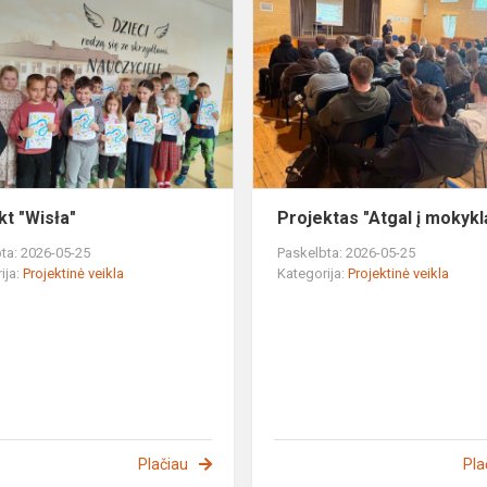
"Wisła"
kt "Wisła"
Projektas "Atgal į mokykl
ta: 2026-05-25
Paskelbta: 2026-05-25
ija:
Projektinė veikla
Kategorija:
Projektinė veikla
Plačiau
Pla