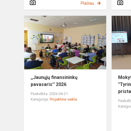
Plačiau
,,Jaunųjų
finansininkų
pavasaris''
2026
,,Jaunųjų finansininkų
Mokyt
pavasaris'' 2026
"Tyri
prist
Paskelbta: 2026-04-21
Kategorija:
Projektinė veikla
Paskelb
Kategor