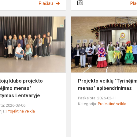
Plačiau
Pla
Mokytojų
klubo
projekto
"Tyrinėjimo
menas"
pristatymas
Lent...
ojų klubo projekto
Projekto veiklų "Tyrinėji
nėjimo menas"
menas" apibendrinimas
atymas Lentvaryje
Paskelbta: 2026-02-11
Kategorija:
Projektinė veikla
ta: 2026-03-06
ija:
Projektinė veikla