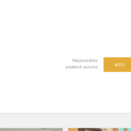
Nepamirškite
0
AČIŪ
padėkoti autoriui
Projekt