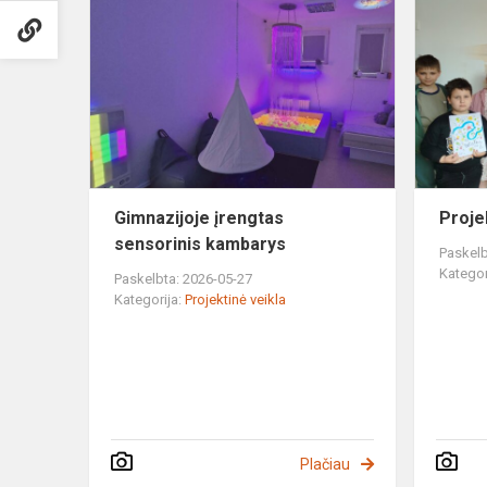
įrengtas
sensorinis
kambarys
Gimnazijoje įrengtas
Proje
sensorinis kambarys
Paskelb
Kategor
Paskelbta: 2026-05-27
Kategorija:
Projektinė veikla
Plačiau