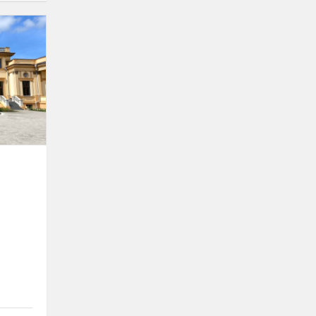
"Śladami
Tyszkiewicza"