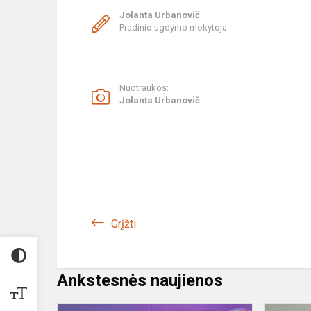
Jolanta Urbanovič
Pradinio ugdymo mokytoja
Nuotraukos:
Jolanta Urbanovič
Grįžti
Ankstesnės naujienos
Gimnazijoje