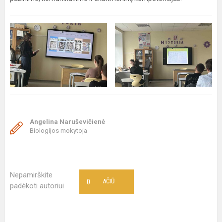
Angelina Naruševičienė
Biologijos mokytoja
Nepamirškite
0
AČIŪ
padėkoti autoriui