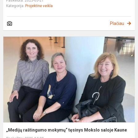
Paskelbta: 2025-05-21
Kategorija:
Projektinė veikla
Plačiau
„
r
m
t
M
s
K
„Medijų raštingumo mokymų“ tęsinys Mokslo saloje Kaune