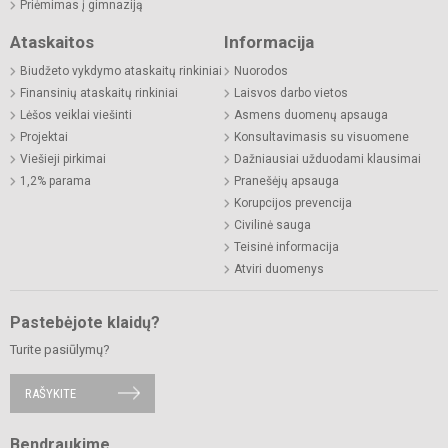
Priėmimas į gimnaziją
Ataskaitos
Informacija
Biudžeto vykdymo ataskaitų rinkiniai
Nuorodos
Finansinių ataskaitų rinkiniai
Laisvos darbo vietos
Lėšos veiklai viešinti
Asmens duomenų apsauga
Projektai
Konsultavimasis su visuomene
Viešieji pirkimai
Dažniausiai užduodami klausimai
1,2% parama
Pranešėjų apsauga
Korupcijos prevencija
Civilinė sauga
Teisinė informacija
Atviri duomenys
Pastebėjote klaidų?
Turite pasiūlymų?
RAŠYKITE
Bendraukime