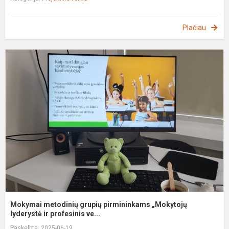
Plačiau
M
m
g
p
„
l
Mokymai metodinių grupių pirmininkams „Mokytojų
lyderystė ir profesinis ve...
Paskelbta: 2025-06-19