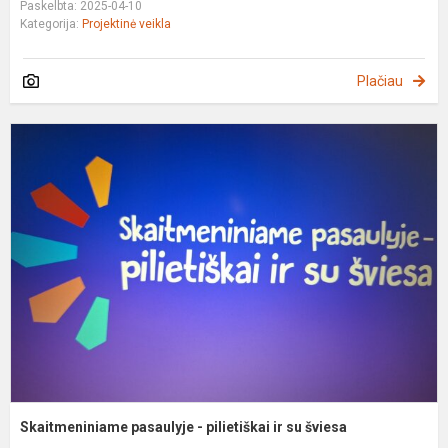
Paskelbta: 2025-04-10
Kategorija:
Projektinė veikla
Plačiau
S
p
-
p
ir
s
š
Skaitmeniniame pasaulyje - pilietiškai ir su šviesa