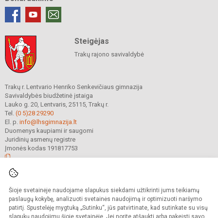
Steigėjas
Trakų rajono savivaldybė
Trakų r. Lentvario Henriko Senkevičiaus gimnazija
Savivaldybės biudžetinė įstaiga
Lauko g. 20, Lentvaris, 25115, Trakų r.
Tel.
(0 5)28 29290
El. p.
info@lhsgimnazija.lt
Duomenys kaupiami ir saugomi
Juridinių asmenų registre
Įmonės kodas 191817753
© 2022. Trakų r. Lentvario Henriko Senkevičiaus gimnazija. Visos teisės
Šioje svetainėje naudojame slapukus siekdami užtikrinti jums teikiamų
saugomos.
Kopijuoti turinį be raštiško gimnazijos sutikimo griežtai draudžiama.
paslaugų kokybę, analizuoti svetainės naudojimą ir optimizuoti naršymo
patirtį. Spustelėję mygtuką „Sutinku“, jūs patvirtinate, kad sutinkate su visų
Prieinamumo paraiška
Slapukų valdymas
slapukų naudojimu šioje svetainėje. Jei norite atšaukti arba pakeisti savo