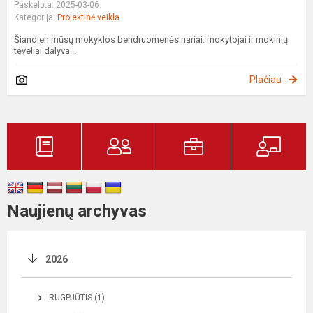
Paskelbta: 2025-03-06
Kategorija:
Projektinė veikla
Šiandien mūsų mokyklos bendruomenės nariai: mokytojai ir mokinių
tėveliai dalyva...
Plačiau
Naujienų archyvas
2026
RUGPJŪTIS (1)