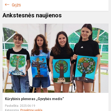
Grįžti
Ankstesnės naujienos
K
p
„
m
Kūrybinis pleneras „Gyvybės medis“
Paskelbta: 2025-06-19
Kategorija:
Projektinė veikla