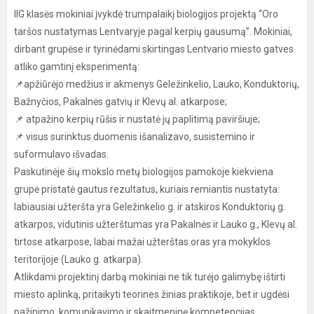
IIG klasės mokiniai įvykdė trumpalaikį biologijos projektą “Oro
taršos nustatymas Lentvaryje pagal kerpių gausumą”. Mokiniai,
dirbant grupėse ir tyrinėdami skirtingas Lentvario miesto gatves
atliko gamtinį eksperimentą:
📌apžiūrėjo medžius ir akmenys Geležinkelio, Lauko, Konduktorių,
Bažnyčios, Pakalnės gatvių ir Klevų al. atkarpose;
📌 atpažino kerpių rūšis ir nustatė jų paplitimą paviršiuje;
📌 visus surinktus duomenis išanalizavo, susistemino ir
suformulavo išvadas.
Paskutinėje šių mokslo metų biologijos pamokoje kiekviena
grupė pristatė gautus rezultatus, kuriais remiantis nustatyta:
labiausiai užteršta yra Geležinkelio g. ir atskiros Konduktorių g.
atkarpos, vidutinis užterštumas yra Pakalnės ir Lauko g., Klevų al.
tirtose atkarpose, labai mažai užterštas oras yra mokyklos
teritorijoje (Lauko g. atkarpa).
Atlikdami projektinį darbą mokiniai ne tik turėjo galimybę ištirti
miesto aplinką, pritaikyti teorines žinias praktikoje, bet ir ugdėsi
pažinimo, komunikavimo ir skaitmeninę kompetencijas.