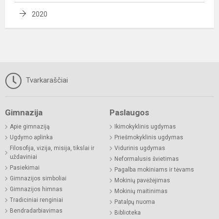
2020
Tvarkaraščiai
Gimnazija
Paslaugos
Apie gimnaziją
Ikimokyklinis ugdymas
Ugdymo aplinka
Priešmokyklinis ugdymas
Filosofija, vizija, misija, tikslai ir
Vidurinis ugdymas
uždaviniai
Neformalusis švietimas
Pasiekimai
Pagalba mokiniams ir tėvams
Gimnazijos simboliai
Mokinių pavėžėjimas
Gimnazijos himnas
Mokinių maitinimas
Tradiciniai renginiai
Patalpų nuoma
Bendradarbiavimas
Biblioteka