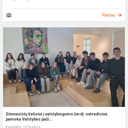
Plačiau
G
k
į
v
š
n
p
Gimnazistų kelionė į valstybingumo šerdį: netradicinė
pamoka Valstybės paži...
Paskelbta: 2026-04-16