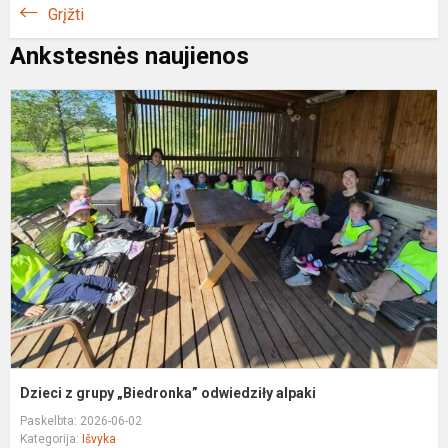
Grįžti
Ankstesnės naujienos
D
z
g
„
a
Dzieci z grupy „Biedronka” odwiedziły alpaki
Paskelbta: 2026-06-02
Kategorija:
Išvyka