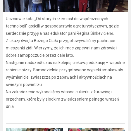
Uczniowie koła „Od starych rzemiosł do współczesnych
technologii” gościli w gospodarstwie agroturystycznym, gdzie
serdecznie przyjęła nas edukator pani Regina Sinkevičienė.
Z okazji święta Bożego Ciała przygotowywaliśmy pachnące
mieszanki ziół. Wierzymy, że ich moc zapewni nam zdrowie i
dobre samopoczucie przez całe lato.
Następnie nadszedł czas na kolejną ciekawą edukację – wspólne
robienie pizzy. Samodzielnie przygotowane wypieki smakowały
wyśmienicie, zwłaszcza po zabawach i aktywnościach na
świeżym powietrzu.
Na zakończenie wykonaliśmy własne cukierki z żurawiną i
orzechem, które były słodkim zwieńczeniem pełnego wrażeń
dnia.