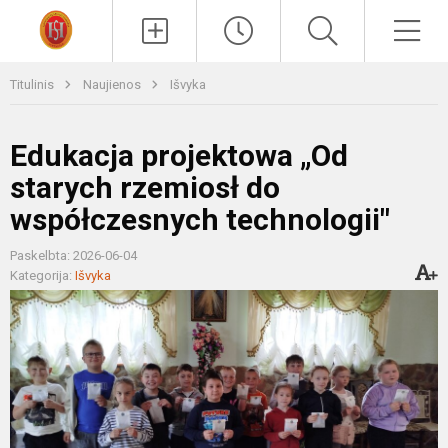
Paieška
Men
Titulinis
Naujienos
Išvyka
Edukacja projektowa „Od
starych rzemiosł do
współczesnych technologii"
Paskelbta: 2026-06-04
Kategorija:
Išvyka