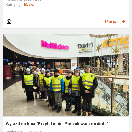
Kategorija:
Išvyka
Plačiau
W
d
k
"
m
P
m
Wyjazd do kina "Przytul mnie. Poszukiwacze miodu"
Paskelbta: 2025-12-05