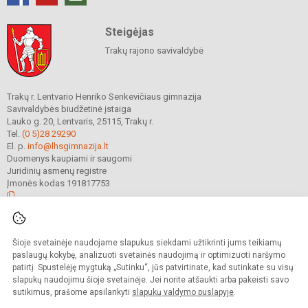
Steigėjas
Trakų rajono savivaldybė
Trakų r. Lentvario Henriko Senkevičiaus gimnazija
Savivaldybės biudžetinė įstaiga
Lauko g. 20, Lentvaris, 25115, Trakų r.
Tel.
(0 5)28 29290
El. p.
info@lhsgimnazija.lt
Duomenys kaupiami ir saugomi
Juridinių asmenų registre
Įmonės kodas 191817753
© 2022. Trakų r. Lentvario Henriko Senkevičiaus gimnazija. Visos teisės
Šioje svetainėje naudojame slapukus siekdami užtikrinti jums teikiamų
saugomos.
Kopijuoti turinį be raštiško gimnazijos sutikimo griežtai draudžiama.
paslaugų kokybę, analizuoti svetainės naudojimą ir optimizuoti naršymo
patirtį. Spustelėję mygtuką „Sutinku“, jūs patvirtinate, kad sutinkate su visų
Prieinamumo paraiška
Slapukų valdymas
slapukų naudojimu šioje svetainėje. Jei norite atšaukti arba pakeisti savo
sutikimus, prašome apsilankyti
slapukų valdymo puslapyje
.
Sumanus būdas atnaujinti
mokyklos interneto