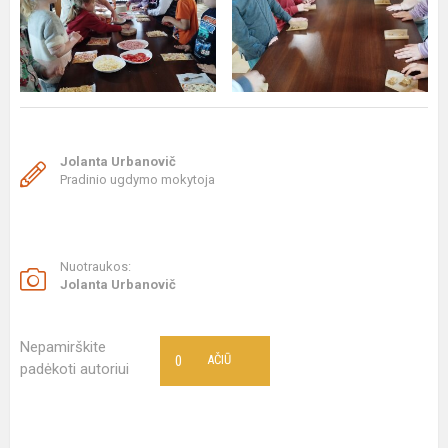
Jolanta Urbanovič
Pradinio ugdymo mokytoja
Nuotraukos:
Jolanta Urbanovič
Nepamirškite
0
AČIŪ
padėkoti autoriui