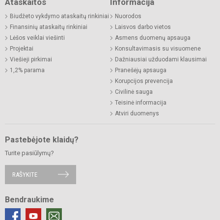
Ataskaitos
Informacija
Biudžeto vykdymo ataskaitų rinkiniai
Nuorodos
Finansinių ataskaitų rinkiniai
Laisvos darbo vietos
Lėšos veiklai viešinti
Asmens duomenų apsauga
Projektai
Konsultavimasis su visuomene
Viešieji pirkimai
Dažniausiai užduodami klausimai
1,2% parama
Pranešėjų apsauga
Korupcijos prevencija
Civilinė sauga
Teisinė informacija
Atviri duomenys
Pastebėjote klaidų?
Turite pasiūlymų?
RAŠYKITE
Bendraukime