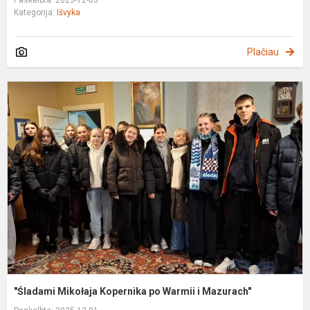
Kategorija:
Išvyka
Plačiau
"
M
K
p
W
i
M
"Śladami Mikołaja Kopernika po Warmii i Mazurach"