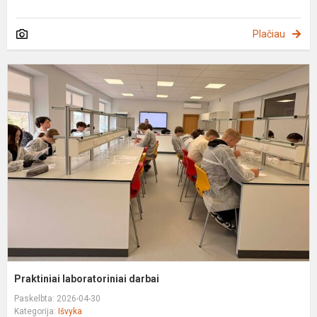
Plačiau
P
l
d
Praktiniai laboratoriniai darbai
Paskelbta: 2026-04-30
Kategorija:
Išvyka