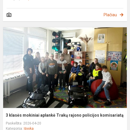
Plačiau
3
k
m
a
T
r
p
k
3 klasės mokiniai aplankė Trakų rajono policijos komisariatą
Paskelbta: 2026-04-20
Kategorija:
Išvyka