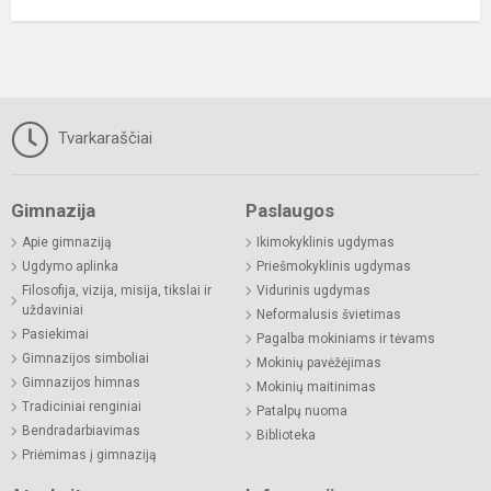
Tvarkaraščiai
Gimnazija
Paslaugos
Apie gimnaziją
Ikimokyklinis ugdymas
Ugdymo aplinka
Priešmokyklinis ugdymas
Filosofija, vizija, misija, tikslai ir
Vidurinis ugdymas
uždaviniai
Neformalusis švietimas
Pasiekimai
Pagalba mokiniams ir tėvams
Gimnazijos simboliai
Mokinių pavėžėjimas
Gimnazijos himnas
Mokinių maitinimas
Tradiciniai renginiai
Patalpų nuoma
Bendradarbiavimas
Biblioteka
Priėmimas į gimnaziją