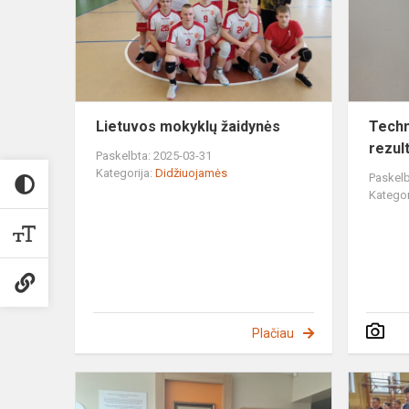
Lietuvos mokyklų žaidynės
Techn
rezult
Paskelbta: 2025-03-31
Kategorija:
Didžiuojamės
Paskelb
Kategor
Plačiau
35
metai