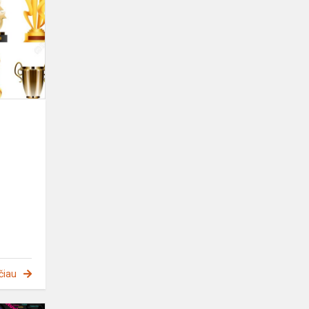
pasiekimai
čiau