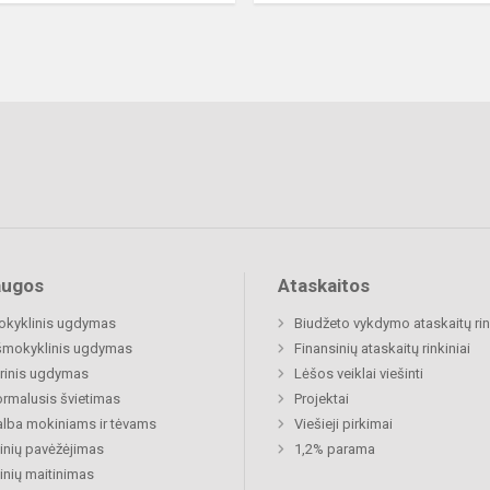
augos
Ataskaitos
okyklinis ugdymas
Biudžeto vykdymo ataskaitų rin
šmokyklinis ugdymas
Finansinių ataskaitų rinkiniai
rinis ugdymas
Lėšos veiklai viešinti
rmalusis švietimas
Projektai
lba mokiniams ir tėvams
Viešieji pirkimai
nių pavėžėjimas
1,2% parama
nių maitinimas