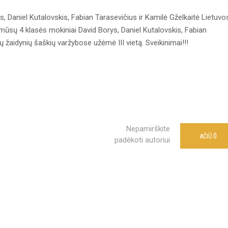
, Daniel Kutalovskis, Fabian Tarasevičius ir Kamilė Gželkaitė Lietuvo
mūsų 4 klasės mokiniai David Borys, Daniel Kutalovskis, Fabian
 žaidynių šaškių varžybose užėmė III vietą. Sveikinimai!!!
Nepamirškite
0
AČIŪ
padėkoti autoriui