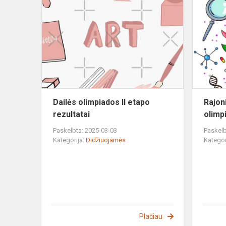
Dailės
olimpiados
II
etapo
rezultatai
Dailės olimpiados II etapo
Rajon
rezultatai
olimp
Paskelbta: 2025-03-03
Paskelb
Kategorija:
Didžiuojamės
Kategor
Plačiau