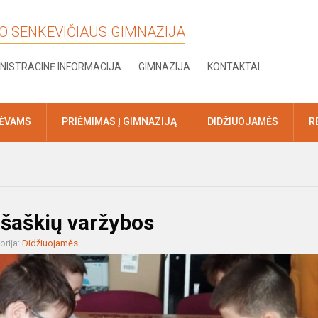
KO SENKEVIČIAUS GIMNAZIJA
NISTRACINĖ INFORMACIJA
GIMNAZIJA
KONTAKTAI
TĖVAMS
PRIĖMIMAS Į GIMNAZIJĄ
DIDŽIUOJAMĖS
R
 šaškių varžybos
orija:
Didžiuojamės