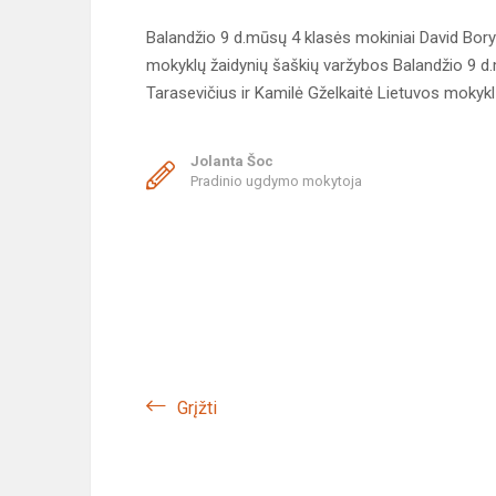
Balandžio 9 d.mūsų 4 klasės mokiniai David Borys
mokyklų žaidynių šaškių varžybos Balandžio 9 d.
Tarasevičius ir Kamilė Gželkaitė Lietuvos mokyklų
Jolanta Šoc
Pradinio ugdymo mokytoja
Grįžti