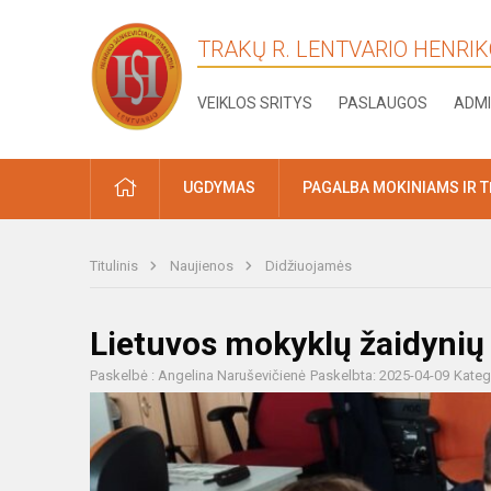
TRAKŲ R. LENTVARIO HENRI
VEIKLOS SRITYS
PASLAUGOS
ADMI
PRADŽIA
UGDYMAS
PAGALBA MOKINIAMS IR 
Titulinis
Naujienos
Didžiuojamės
Lietuvos mokyklų žaidynių
Paskelbė : Angelina Naruševičienė
Paskelbta: 2025-04-09
Kateg