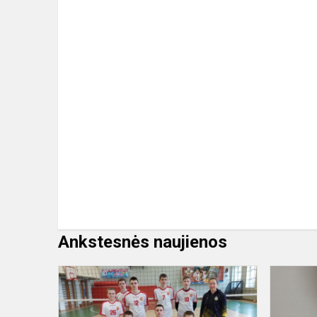
Ankstesnės naujienos
Lietuvos
mokyklų
žaidynės