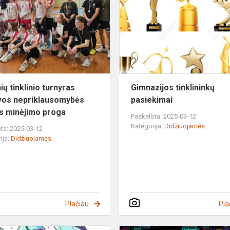
turnyras
Lietuvos
nepriklausomybės
dienos...
ių tinklinio turnyras
Gimnazijos tinklininkų
vos nepriklausomybės
pasiekimai
s minėjimo proga
Paskelbta: 2025-03-12
Kategorija:
Didžiuojamės
ta: 2025-03-12
ija:
Didžiuojamės
Plačiau
Pla