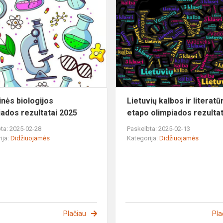
Rajoninės
biologijos
olimpiados
rezultatai
2025
inės biologijos
Lietuvių kalbos ir literatūr
iados rezultatai 2025
etapo olimpiados rezultat
ta: 2025-02-28
Paskelbta: 2025-02-13
ija:
Didžiuojamės
Kategorija:
Didžiuojamės
Plačiau
Pla