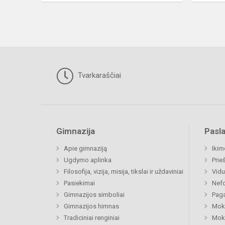
Tvarkaraščiai
Gimnazija
Pasl
Apie gimnaziją
Ikim
Ugdymo aplinka
Prie
Filosofija, vizija, misija, tikslai ir uždaviniai
Vidu
Pasiekimai
Nefo
Gimnazijos simboliai
Paga
Gimnazijos himnas
Moki
Tradiciniai renginiai
Moki