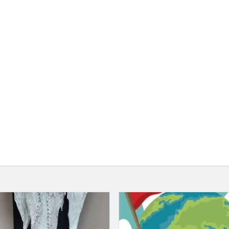
Technologijų
olimpiados
rezultatai