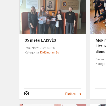
LAISVĖS
35 metai LAISVĖS
Mokin
Lietu
Paskelbta: 2025-03-20
dieno
Kategorija:
Didžiuojamės
Paskelb
Kategor
Plačiau