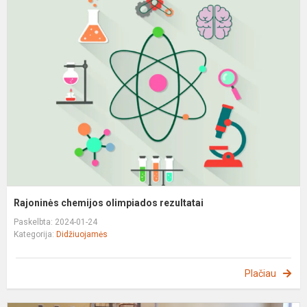
R
c
o
r
Rajoninės chemijos olimpiados rezultatai
Paskelbta: 2024-01-24
Kategorija:
Didžiuojamės
Plačiau