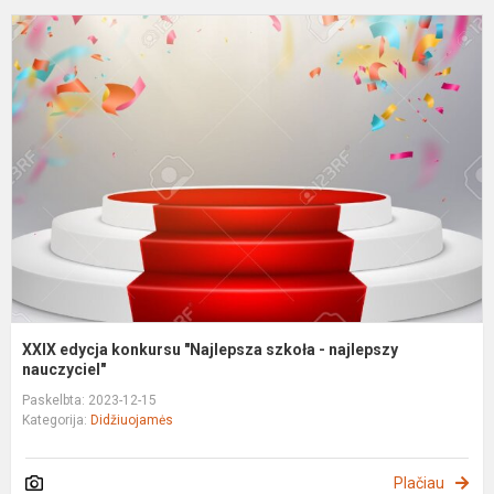
X
e
k
"
s
-
n
n
XXIX edycja konkursu "Najlepsza szkoła - najlepszy
nauczyciel"
Paskelbta: 2023-12-15
Kategorija:
Didžiuojamės
Plačiau