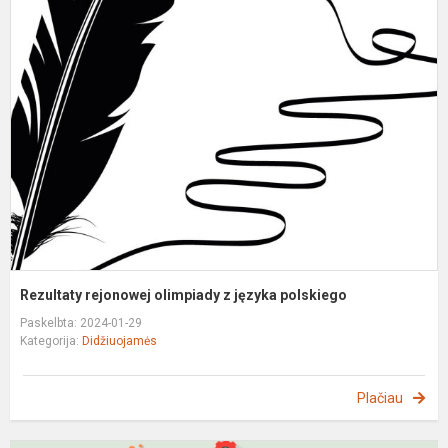
R
r
o
z
j
p
Rezultaty rejonowej olimpiady z języka polskiego
Paskelbta: 2024-01-29
Kategorija:
Didžiuojamės
Plačiau