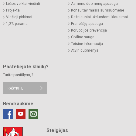
Lėšos veiklai viešinti
Asmens duomenų apsauga
Projektai
Konsultavimasis su visuomene
Viešieji pirkimai
Dažniausiai užduodami klausimai
1,2% parama
Pranešėjų apsauga
Korupcijos prevencija
Civilinė sauga
Teisinė informacija
Atviri duomenys
Pastebėjote klaidų?
Turite pasiūlymų?
RAŠYKITE
Bendraukime
Steigėjas