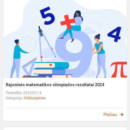
m
o
r
2
Rajoninės matematikos olimpiados rezultatai 2024
Paskelbta: 2024-02-14
Kategorija:
Didžiuojamės
Plačiau
R