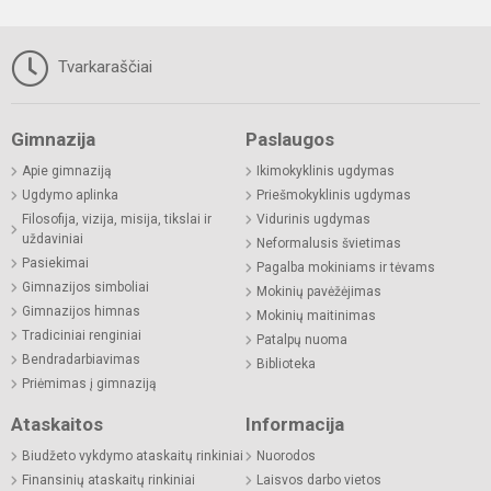
Tvarkaraščiai
Gimnazija
Paslaugos
Apie gimnaziją
Ikimokyklinis ugdymas
Ugdymo aplinka
Priešmokyklinis ugdymas
Filosofija, vizija, misija, tikslai ir
Vidurinis ugdymas
uždaviniai
Neformalusis švietimas
Pasiekimai
Pagalba mokiniams ir tėvams
Gimnazijos simboliai
Mokinių pavėžėjimas
Gimnazijos himnas
Mokinių maitinimas
Tradiciniai renginiai
Patalpų nuoma
Bendradarbiavimas
Biblioteka
Priėmimas į gimnaziją
Ataskaitos
Informacija
Biudžeto vykdymo ataskaitų rinkiniai
Nuorodos
Finansinių ataskaitų rinkiniai
Laisvos darbo vietos