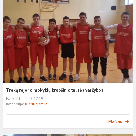
T
r
m
k
t
v
Trakų rajono mokyklų krepšinio taurės varžybos
Paskelbta: 2023-12-19
Kategorija:
Didžiuojamės
Plačiau