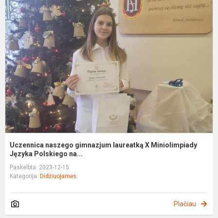
U
n
g
l
X
M
J
Uczennica naszego gimnazjum laureatką X Miniolimpiady
Języka Polskiego na...
Paskelbta: 2023-12-15
Kategorija:
Didžiuojamės
Plačiau