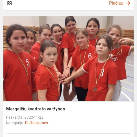
Plačiau
M
k
v
Mergaičių kvadrato varžybos
Paskelbta: 2023-11-22
Kategorija:
Didžiuojamės