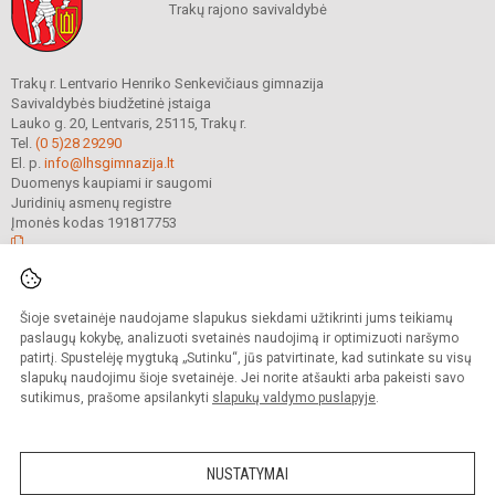
Trakų rajono savivaldybė
Trakų r. Lentvario Henriko Senkevičiaus gimnazija
Savivaldybės biudžetinė įstaiga
Lauko g. 20, Lentvaris, 25115, Trakų r.
Tel.
(0 5)28 29290
El. p.
info@lhsgimnazija.lt
Duomenys kaupiami ir saugomi
Juridinių asmenų registre
Įmonės kodas 191817753
© 2022. Trakų r. Lentvario Henriko Senkevičiaus gimnazija. Visos teisės
Šioje svetainėje naudojame slapukus siekdami užtikrinti jums teikiamų
saugomos.
Kopijuoti turinį be raštiško gimnazijos sutikimo griežtai draudžiama.
paslaugų kokybę, analizuoti svetainės naudojimą ir optimizuoti naršymo
patirtį. Spustelėję mygtuką „Sutinku“, jūs patvirtinate, kad sutinkate su visų
Prieinamumo paraiška
Slapukų valdymas
slapukų naudojimu šioje svetainėje. Jei norite atšaukti arba pakeisti savo
sutikimus, prašome apsilankyti
slapukų valdymo puslapyje
.
Sumanus būdas atnaujinti
mokyklos interneto
svetainę
NUSTATYMAI