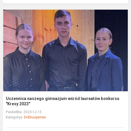
U
n
g
w
l
k
"
Uczennica naszego gimnazjum wśród laureatów konkursu
"Kresy 2023"
Paskelbta: 2023-12-15
Kategorija:
Didžiuojamės