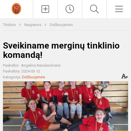
Paieška
Men
Titulinis
Naujienos
Didžiuojamės
Sveikiname merginų tinklinio
komandą!
Paskelbė : Angelina Naruševičienė
Paskelbta: 2024-03-12
Kategorija:
Didžiuojamės