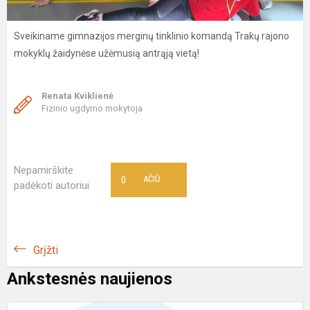
Sveikiname gimnazijos merginų tinklinio komandą Trakų rajono
mokyklų žaidynėse užėmusią antrąją vietą!
Renata Kviklienė
Fizinio ugdymo mokytoja
Nepamirškite
0
AČIŪ
padėkoti autoriui
Grįžti
Ankstesnės naujienos
R