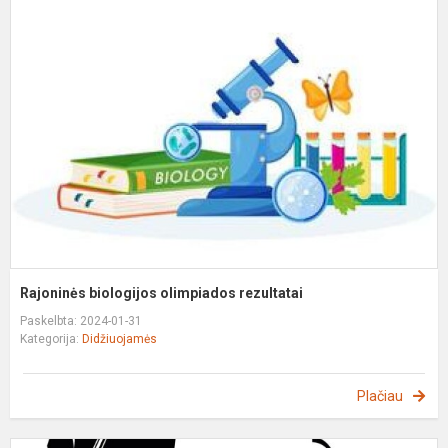
b
o
r
Rajoninės biologijos olimpiados rezultatai
Paskelbta: 2024-01-31
Kategorija:
Didžiuojamės
Plačiau