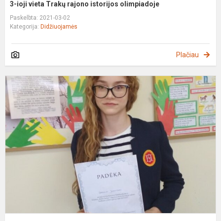
3-ioji vieta Trakų rajono istorijos olimpiadoje
Paskelbta: 2021-03-02
Kategorija:
Didžiuojamės
Plačiau
3
io
v
T
r
l
k
o