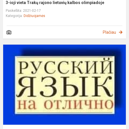
3-ioji vieta Trakų rajono lietuvių kalbos olimpiadoje
Paskelbta: 2021-02-17
Kategorija:
Didžiuojamės
Plačiau
2
oj
v
T
r
r
k
o