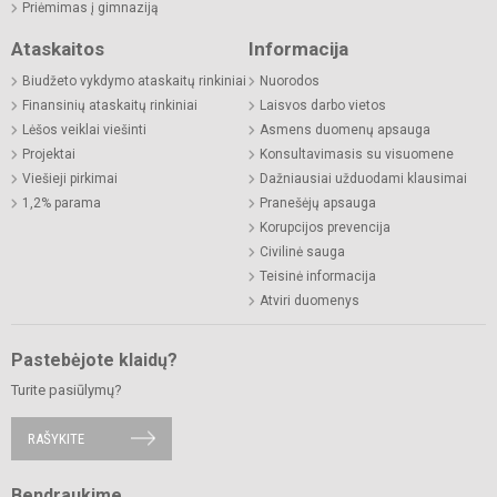
Priėmimas į gimnaziją
Ataskaitos
Informacija
Biudžeto vykdymo ataskaitų rinkiniai
Nuorodos
Finansinių ataskaitų rinkiniai
Laisvos darbo vietos
Lėšos veiklai viešinti
Asmens duomenų apsauga
Projektai
Konsultavimasis su visuomene
Viešieji pirkimai
Dažniausiai užduodami klausimai
1,2% parama
Pranešėjų apsauga
Korupcijos prevencija
Civilinė sauga
Teisinė informacija
Atviri duomenys
Pastebėjote klaidų?
Turite pasiūlymų?
RAŠYKITE
Bendraukime