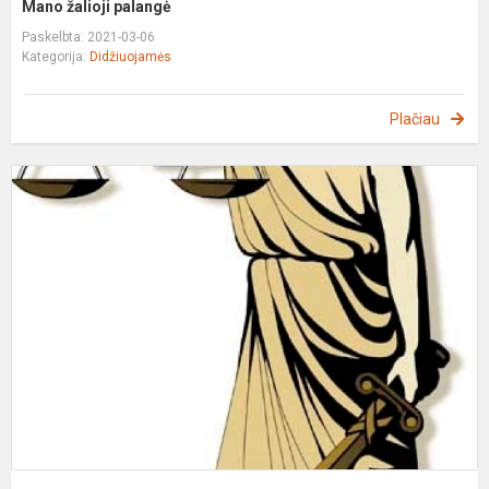
Mano žalioji palangė
Paskelbta: 2021-03-06
Kategorija:
Didžiuojamės
Plačiau
T