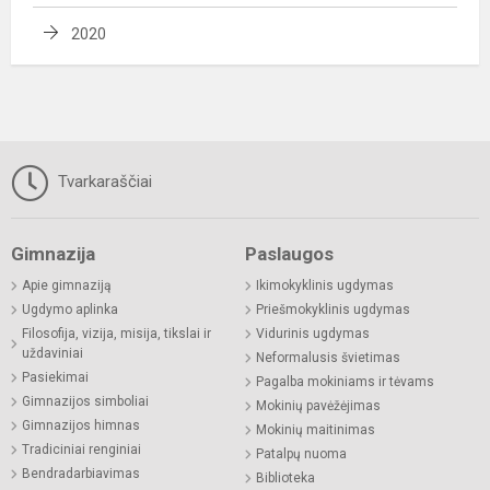
2020
Tvarkaraščiai
Gimnazija
Paslaugos
Apie gimnaziją
Ikimokyklinis ugdymas
Ugdymo aplinka
Priešmokyklinis ugdymas
Filosofija, vizija, misija, tikslai ir
Vidurinis ugdymas
uždaviniai
Neformalusis švietimas
Pasiekimai
Pagalba mokiniams ir tėvams
Gimnazijos simboliai
Mokinių pavėžėjimas
Gimnazijos himnas
Mokinių maitinimas
Tradiciniai renginiai
Patalpų nuoma
Bendradarbiavimas
Biblioteka