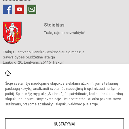
Steigėjas
Trakų rajono savivaldybė
Trakų r. Lentvario Henriko Senkevičiaus gimnazija
Savivaldybės biudžetinė įstaiga
Lauko g. 20, Lentvaris, 25115, Trakų r.
Tel.
(0 5)28 29290
El. p.
info@lhsgimnazija.lt
Duomenys kaupiami ir saugomi
Juridinių asmenų registre
Šioje svetainėje naudojame slapukus siekdami užtikrinti jums teikiamų
Įmonės kodas 191817753
paslaugų kokybę, analizuoti svetainės naudojimą ir optimizuoti naršymo
patirtį. Spustelėję mygtuką „Sutinku“, jūs patvirtinate, kad sutinkate su visų
slapukų naudojimu šioje svetainėje. Jei norite atšaukti arba pakeisti savo
sutikimus, prašome apsilankyti
slapukų valdymo puslapyje
.
© 2022. Trakų r. Lentvario Henriko Senkevičiaus gimnazija. Visos teisės
saugomos.
Kopijuoti turinį be raštiško gimnazijos sutikimo griežtai draudžiama.
NUSTATYMAI
Prieinamumo paraiška
Slapukų valdymas