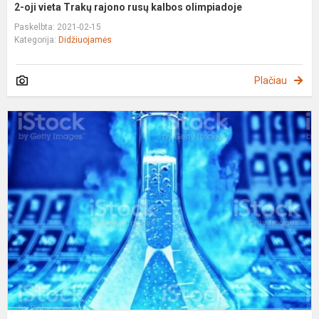
2-oji vieta Trakų rajono rusų kalbos olimpiadoje
Paskelbta: 2021-02-15
Kategorija:
Didžiuojamės
Plačiau
1
oj
v
T
r
c
o