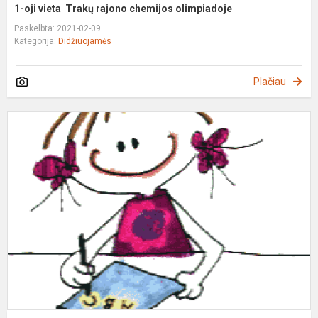
1-oji vieta Trakų rajono chemijos olimpiadoje
Paskelbta: 2021-02-09
Kategorija:
Didžiuojamės
Plačiau
G
i
l
k