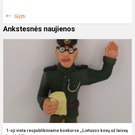
Grįžti
Ankstesnės naujienos
1
oj
v
r
k
,
k
u
la
1-oji vieta respublikiniame konkurse ,,Lietuvos kovų už laisvę