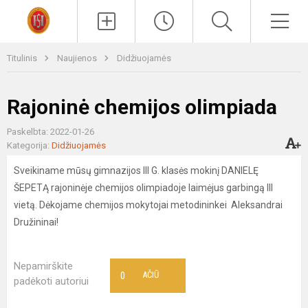
Paieška
Men
Titulinis
Naujienos
Didžiuojamės
Rajoninė chemijos olimpiada
Paskelbta: 2022-01-26
Kategorija:
Didžiuojamės
Sveikiname mūsų gimnazijos III G. klasės mokinį DANIELĘ
ŠEPETĄ rajoninėje chemijos olimpiadoje laimėjus garbingą III
vietą. Dėkojame chemijos mokytojai metodininkei Aleksandrai
Družininai!
Nepamirškite
0
AČIŪ
padėkoti autoriui