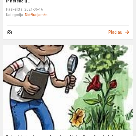
ir netekčių ...
Paskelbta: 2021-06-16
Kategorija:
Didžiuojamės
Plačiau
D
p
v
t
r
b
o