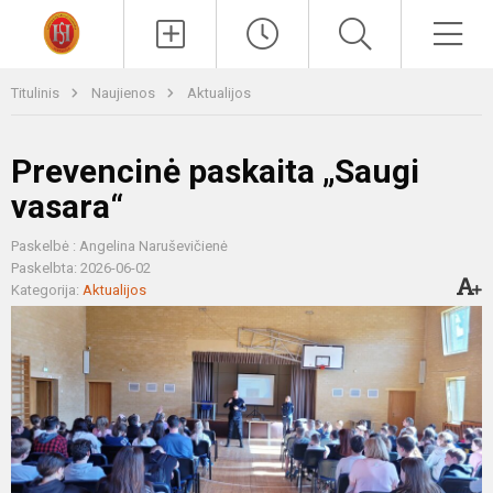
Paieška
Men
Titulinis
Naujienos
Aktualijos
Prevencinė paskaita „Saugi
vasara“
Paskelbė : Angelina Naruševičienė
Paskelbta: 2026-06-02
Kategorija:
Aktualijos