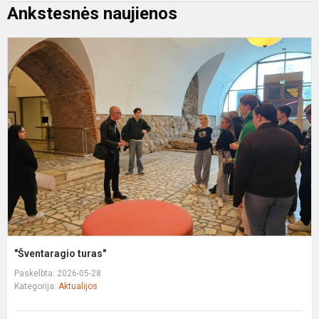
Ankstesnės naujienos
"
t
"Šventaragio turas"
Paskelbta: 2026-05-28
Kategorija:
Aktualijos