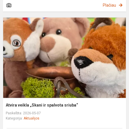
Plačiau
A
v
„
ir
s
s
Atvira veikla „Skani ir spalvota sriuba“
Paskelbta: 2026-05-07
Kategorija:
Aktualijos