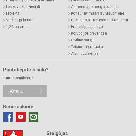
Lėšos veiklai viešinti
Asmens duomenų apsauga
Projektai
Konsultavimasis su visuomene
Viešieji pirkimai
Dažniausiai užduodami klausimai
1,2% parama
Pranešėjų apsauga
Korupcijos prevencija
Civilinė sauga
Teisinė informacija
Atviri duomenys
Pastebėjote klaidų?
Turite pasiūlymų?
RAŠYKITE
Bendraukime
Steigėjas