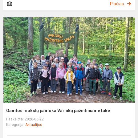
Plačiau
G
m
p
V
p
t
Gamtos mokslų pamoka Varnikų pažintiniame take
Paskelbta: 2026-05-22
Kategorija:
Aktualijos