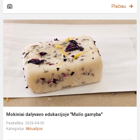
Plačiau
M
d
e
"
g
Mokiniai dalyvavo edukacijoje "Muilo gamyba"
Paskelbta: 2026-04-30
Kategorija:
Aktualijos