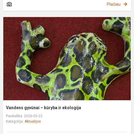
Plačiau
V
g
–
k
ir
e
Vandens gyvūnai – kūryba ir ekologija
Paskelbta: 2026-05-22
Kategorija:
Aktualijos