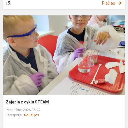
Plačiau
Z
z
c
S
Zajęcia z cyklu STEAM
Paskelbta: 2026-05-27
Kategorija:
Aktualijos