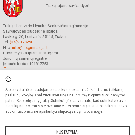
Trakų rajono savivaldybė
Trakų r. Lentvario Henriko Senkevičiaus gimnazija
Savivaldybės biudžetinė įstaiga
Lauko g. 20, Lentvaris, 25115, Trakų r.
Tel.
(0 5)28 29290
El. p.
info@lhsgimnazija.lt
Duomenys kaupiami ir saugomi
Juridinių asmenų registre
Įmonės kodas 191817753
© 2022. Trakų r. Lentvario Henriko Senkevičiaus gimnazija. Visos teisės
Šioje svetainėje naudojame slapukus siekdami užtikrinti jums teikiamų
saugomos.
Kopijuoti turinį be raštiško gimnazijos sutikimo griežtai draudžiama.
paslaugų kokybę, analizuoti svetainės naudojimą ir optimizuoti naršymo
patirtį. Spustelėję mygtuką „Sutinku“, jūs patvirtinate, kad sutinkate su visų
Prieinamumo paraiška
Slapukų valdymas
slapukų naudojimu šioje svetainėje. Jei norite atšaukti arba pakeisti savo
sutikimus, prašome apsilankyti
slapukų valdymo puslapyje
.
Sumanus būdas atnaujinti
mokyklos interneto
svetainę
NUSTATYMAI