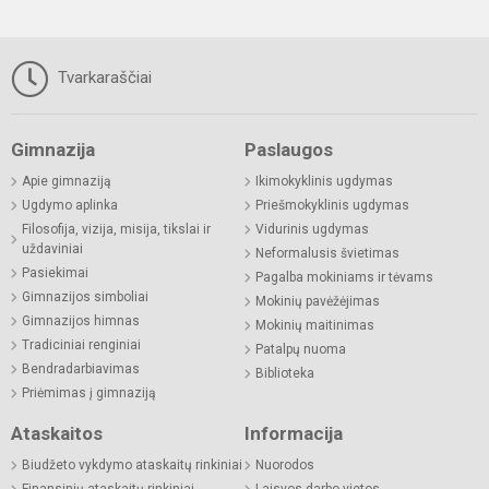
Tvarkaraščiai
Gimnazija
Paslaugos
Apie gimnaziją
Ikimokyklinis ugdymas
Ugdymo aplinka
Priešmokyklinis ugdymas
Filosofija, vizija, misija, tikslai ir
Vidurinis ugdymas
uždaviniai
Neformalusis švietimas
Pasiekimai
Pagalba mokiniams ir tėvams
Gimnazijos simboliai
Mokinių pavėžėjimas
Gimnazijos himnas
Mokinių maitinimas
Tradiciniai renginiai
Patalpų nuoma
Bendradarbiavimas
Biblioteka
Priėmimas į gimnaziją
Ataskaitos
Informacija
Biudžeto vykdymo ataskaitų rinkiniai
Nuorodos
Finansinių ataskaitų rinkiniai
Laisvos darbo vietos