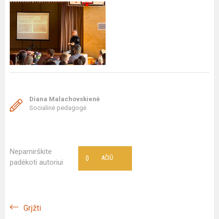
Diana Malachovskienė
Socialinė pedagogė
Nepamirškite
0
AČIŪ
padėkoti autoriui
Grįžti