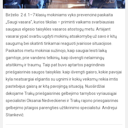
Birželio 2 d. 1–7 klasių mokiniams vyko prevencinė paskaita
„Saugi vasara“, kurios tikslas – priminti vaikams svarbiausias
saugaus elgesio taisykles vasaros atostogų metu. Artėjant
vasarai ypač svarbu ugdyti mokinių atsakomybę už savo ir kitų
saugumą bei skatinti tinkamai reaguoti įvairiose situacijose.
Paskaitos metu mokiniai sužinojo, kaip saugiai leisti laiką
gamtoje, prie vandens telkinių, kaip išvengti nelaimingų
atsitikimų ir traumų. Taip pat buvo aptartos pagrindinės
priešgaisrinės saugos taisyklės: kaip išvengti gaisro, kokie pavojai
kyla neatsargiai elgiantis su ugnimi ir kokių veiksmų reikia imtis
pastebėjus gaisrą ar kitą pavojingą situaciją. Nuoširdžiai
dėkojame Trakų priešgaisrinės gelbejimo tarnybos vyriausiąjai
specialistei Oksanai Nedveckienei ir Trakų rajono priesgaisrinės
gelbejimo įstaigos parengties užtikrinimo specialistui Andrejui
Stankevič.