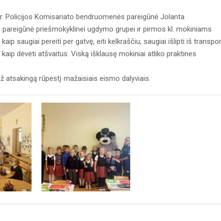
 r. Policijos Komisariato bendruomenės pareigūnė Jolanta
ijos pareigūnė priešmokyklinei ugdymo grupei ir pirmos kl. mokiniams
p saugiai pereiti per gatvę, eiti kelkraščiu, saugiai išlipti iš transpo
kaip dėvėti atšvaitus. Viską išklausę mokiniai atliko praktines
 atsakingą rūpestį mažaisiais eismo dalyviais.