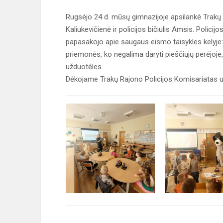
Rugsėjo 24 d. mūsų gimnazijoje apsilankė Trakų
Kaliukevičienė ir policijos bičiulis Amsis. Polic
papasakojo apie saugaus eismo taisykles kelyje: kai
priemonės, ko negalima daryti pieščiųjų perėjoje, 
užduotėles.
Dėkojame Trakų Rajono Policijos Komisariatas už