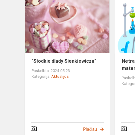
"Słodkie
ślady
Sienkiewicz
"Słodkie ślady Sienkiewicza"
Netrad
mate
Paskelbta: 2024-05-23
Kategorija:
Aktualijos
Paskelb
Kategor
Plačiau