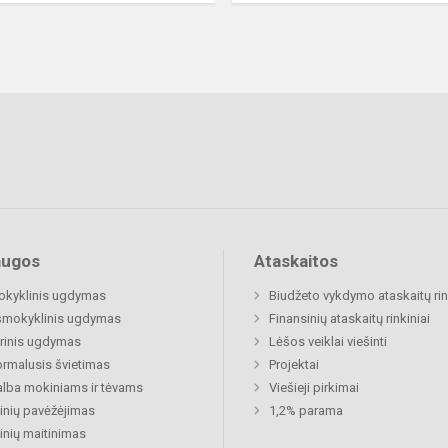
augos
Ataskaitos
okyklinis ugdymas
Biudžeto vykdymo ataskaitų rin
šmokyklinis ugdymas
Finansinių ataskaitų rinkiniai
rinis ugdymas
Lėšos veiklai viešinti
rmalusis švietimas
Projektai
lba mokiniams ir tėvams
Viešieji pirkimai
nių pavėžėjimas
1,2% parama
nių maitinimas