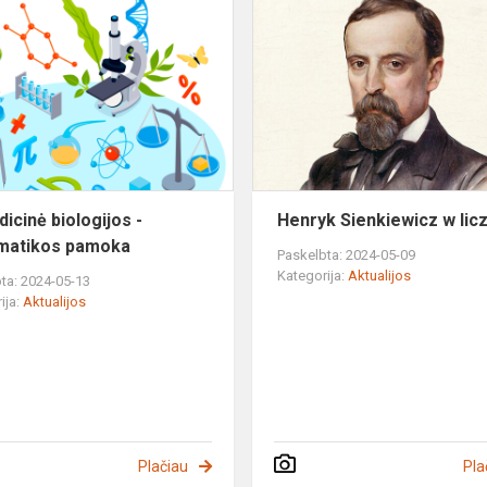
Netradicinė
biologijos
a"
-
matematikos
pamoka
icinė biologijos -
Henryk Sienkiewicz w lic
matikos pamoka
Paskelbta: 2024-05-09
Kategorija:
Aktualijos
ta: 2024-05-13
ija:
Aktualijos
Plačiau
Pla