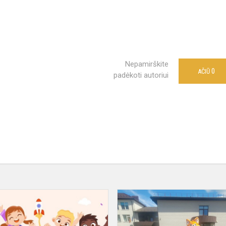
Nepamirškite
0
AČIŪ
padėkoti autoriui
Stovyklos
"Stipruoliai"
akimirkos