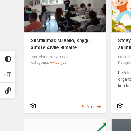
knygų
autore
Alvile
Rimaite
Susitikimas su vaikų knygų
Stovyk
autore Alvile Rimaite
akimi
Paskelbta: 2024-09-20
Paskelb
Kategorija:
Aktualijos
Kategor
Biržel
organiz
kuri bu
Plačiau
Mažais
žingsneliais