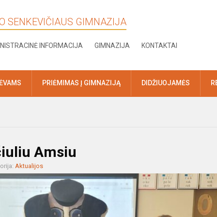
KO SENKEVIČIAUS GIMNAZIJA
NISTRACINĖ INFORMACIJA
GIMNAZIJA
KONTAKTAI
TĖVAMS
PRIĖMIMAS Į GIMNAZIJĄ
DIDŽIUOJAMĖS
R
čiuliu Amsiu
orija:
Aktualijos