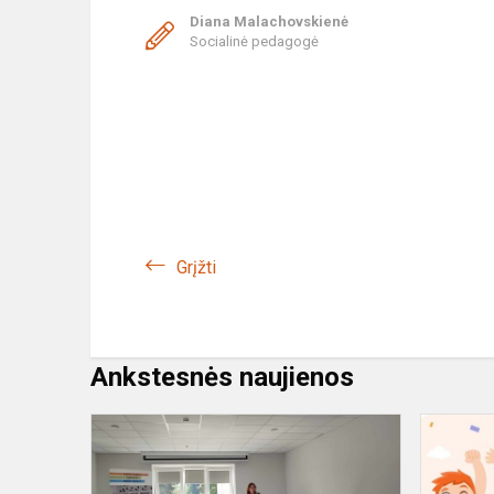
Diana Malachovskienė
Socialinė pedagogė
Grįžti
Ankstesnės naujienos
Susitikimas
su
vaikų