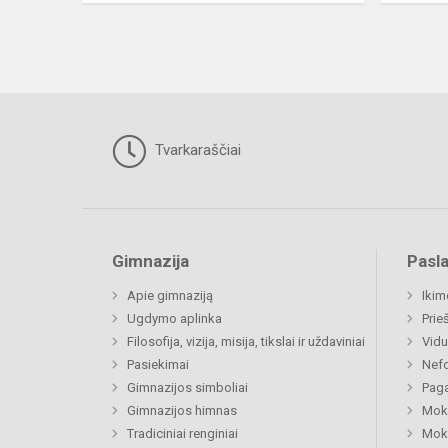
Tvarkaraščiai
Gimnazija
Pasl
Apie gimnaziją
Ikim
Ugdymo aplinka
Prie
Filosofija, vizija, misija, tikslai ir uždaviniai
Vidu
Pasiekimai
Nefo
Gimnazijos simboliai
Paga
Gimnazijos himnas
Moki
Tradiciniai renginiai
Moki