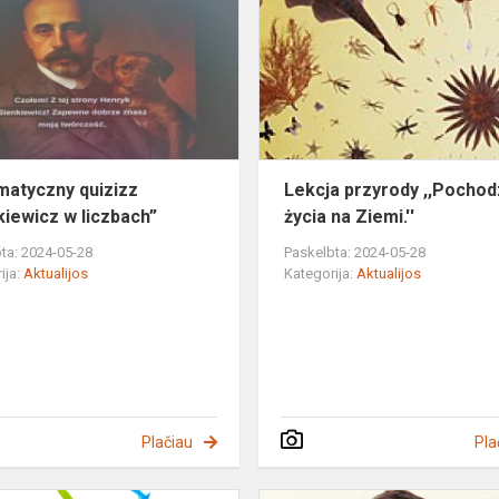
„Sienkiewicz
w
liczbach”
atyczny quizizz
Lekcja przyrody ,,Pocho
kiewicz w liczbach”
życia na Ziemi.''
ta: 2024-05-28
Paskelbta: 2024-05-28
ija:
Aktualijos
Kategorija:
Aktualijos
Plačiau
Pla