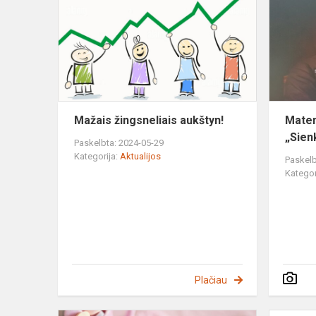
aukštyn!
Mažais žingsneliais aukštyn!
Matem
„Sien
Paskelbta: 2024-05-29
Kategorija:
Aktualijos
Paskelb
Kategor
Plačiau