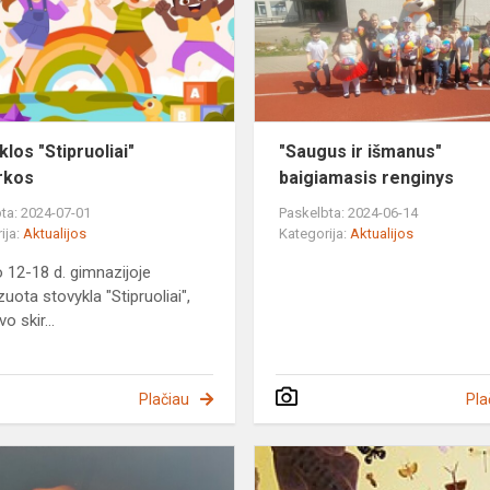
los "Stipruoliai"
"Saugus ir išmanus"
rkos
baigiamasis renginys
ta: 2024-07-01
Paskelbta: 2024-06-14
ija:
Aktualijos
Kategorija:
Aktualijos
io 12-18 d. gimnazijoje
uota stovykla "Stipruoliai",
vo skir...
Plačiau
Pla
Matematyczny
quizizz