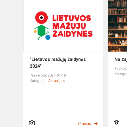
"Lietuvos
mažųjų
žaidynės
2024"
"Lietuvos mažųjų žaidynės
Na zaj
2024"
Paskelb
Kategor
Paskelbta: 2024-04-19
Kategorija:
Aktualijos
Plačiau