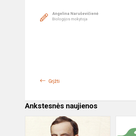
Angelina Naruševičienė
Biologijos mokytoja
Grįžti
Ankstesnės naujienos
Henryk
Sienkiewicz
w