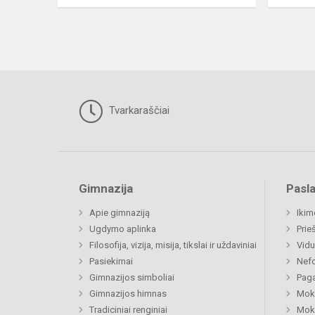
Tvarkaraščiai
Gimnazija
Pasl
Apie gimnaziją
Ikim
Ugdymo aplinka
Prie
Filosofija, vizija, misija, tikslai ir uždaviniai
Vidu
Pasiekimai
Nefo
Gimnazijos simboliai
Paga
Gimnazijos himnas
Moki
Tradiciniai renginiai
Moki