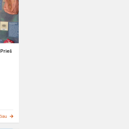
užsiėmimas
"Prieš
narkotikus"
"Prieš
čiau