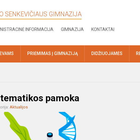
KO SENKEVIČIAUS GIMNAZIJA
NISTRACINĖ INFORMACIJA
GIMNAZIJA
KONTAKTAI
TĖVAMS
PRIĖMIMAS Į GIMNAZIJĄ
DIDŽIUOJAMĖS
R
matematikos pamoka
orija:
Aktualijos