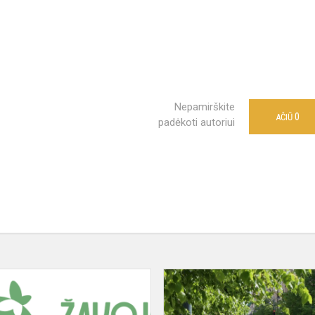
Nepamirškite
0
AČIŪ
padėkoti autoriui
Ekologinis
projektas
"Žalioji