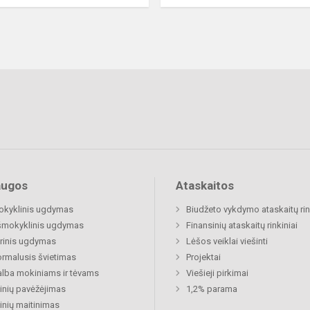
augos
Ataskaitos
okyklinis ugdymas
Biudžeto vykdymo ataskaitų rin
šmokyklinis ugdymas
Finansinių ataskaitų rinkiniai
rinis ugdymas
Lėšos veiklai viešinti
rmalusis švietimas
Projektai
lba mokiniams ir tėvams
Viešieji pirkimai
nių pavėžėjimas
1,2% parama
nių maitinimas