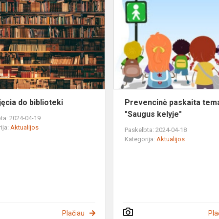
Na
zajęcia
do
biblioteki
ęcia do biblioteki
Prevencinė paskaita tema
"Saugus kelyje"
ta: 2024-04-19
ija:
Aktualijos
Paskelbta: 2024-04-18
Kategorija:
Aktualijos
Plačiau
Pla