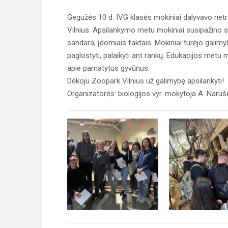
Gegužės 10 d. IVG klasės mokiniai dalyvavo net
Vilnius. Apsilankymo metu mokiniai susipažino s
sandara, įdomiais faktais. Mokiniai turėjo galimyb
paglostyti, palaikyti ant rankų. Edukacijos metu 
apie pamatytus gyvūnus.
Dėkoju Zoopark Vilnius už galimybę apsilankyti!
Organizatorės: biologijos vyr. mokytoja A. Nar