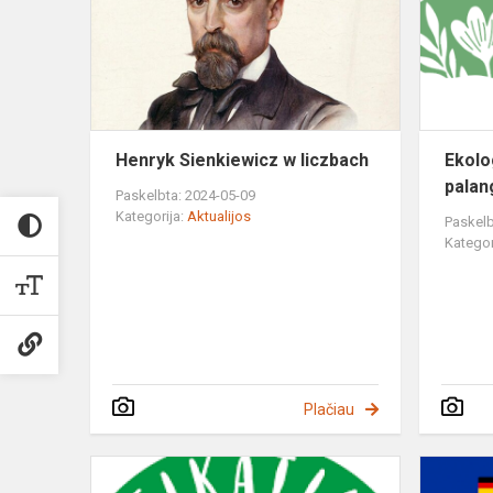
liczbach
Henryk Sienkiewicz w liczbach
Ekolog
palan
Paskelbta: 2024-05-09
Kategorija:
Aktualijos
Paskelb
Kategor
Plačiau
Šok