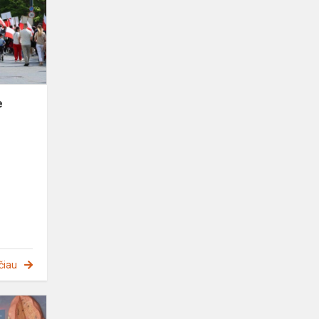
Wilnie
e
čiau
Prevencinis