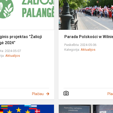
palangė
2024"
inis projektas "Žalioji
Parada Polskości w Wilni
gė 2024"
Paskelbta: 2024-05-06
Kategorija:
Aktualijos
ta: 2024-05-07
ija:
Aktualijos
Plačiau
Pla
"Unia