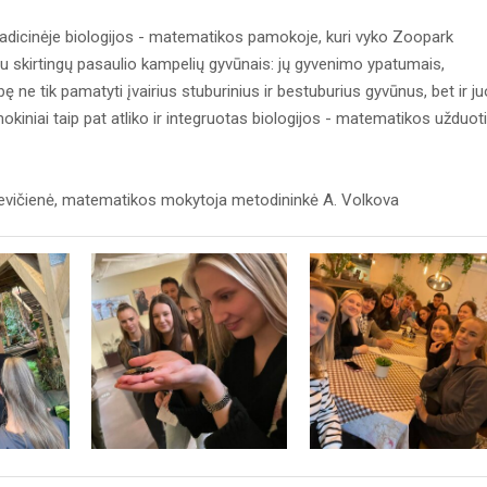
radicinėje biologijos - matematikos pamokoje, kuri vyko Zoopark
u skirtingų pasaulio kampelių gyvūnais: jų gyvenimo ypatumais,
ę ne tik pamatyti įvairius stuburinius ir bestuburius gyvūnus, bet ir j
mokiniai taip pat atliko ir integruotas biologijos - matematikos užduot
uševičienė, matematikos mokytoja metodininkė A. Volkova