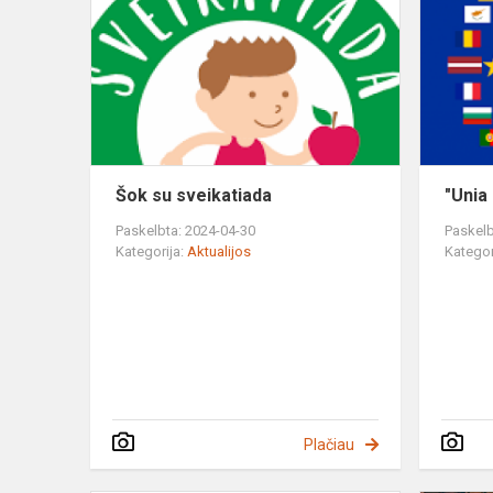
su
sveikatiada
Šok su sveikatiada
"Unia
Paskelbta: 2024-04-30
Paskelb
Kategorija:
Aktualijos
Kategor
Plačiau