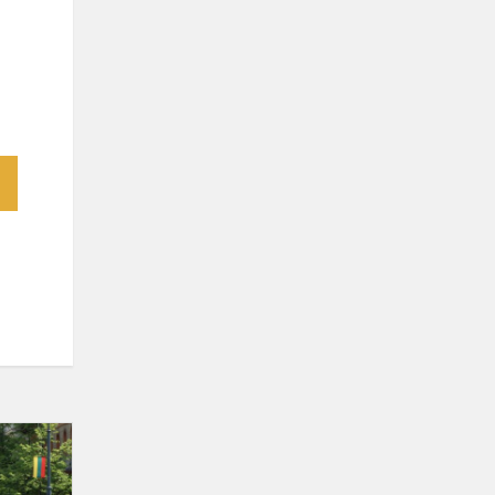
Parada
Polskości
w